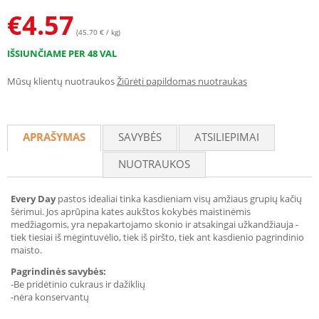
€
4.57
(45.70 € / kg)
IŠSIUNČIAME PER 48 VAL
Mūsų klientų nuotraukos
Žiūrėti papildomas nuotraukas
APRAŠYMAS
SAVYBĖS
ATSILIEPIMAI
NUOTRAUKOS
Every Day
pastos idealiai tinka kasdieniam visų amžiaus grupių kačių
šėrimui. Jos aprūpina kates aukštos kokybės maistinėmis
medžiagomis, yra nepakartojamo skonio ir atsakingai užkandžiauja -
tiek tiesiai iš mėgintuvėlio, tiek iš piršto, tiek ant kasdienio pagrindinio
maisto.
Pagrindinės savybės:
-Be pridėtinio cukraus ir dažiklių
-nėra konservantų