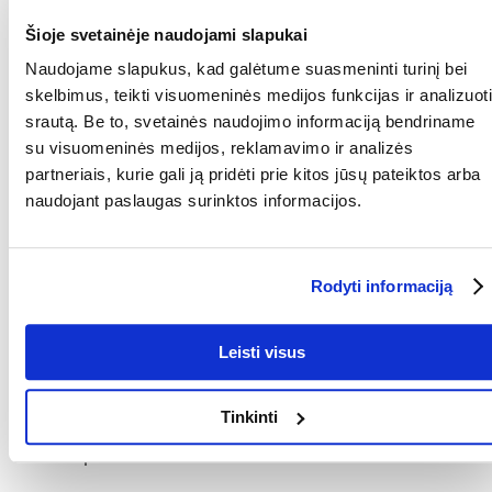
Parametrai
Šioje svetainėje naudojami slapukai
PAKUOTĖS SVORIS
0.1
(KG):
Naudojame slapukus, kad galėtume suasmeninti turinį bei
skelbimus, teikti visuomeninės medijos funkcijas ir analizuoti
GAMINTOJAS:
GIMCAT
srautą. Be to, svetainės naudojimo informaciją bendriname
su visuomeninės medijos, reklamavimo ir analizės
Paskirtis
partneriais, kurie gali ją pridėti prie kitos jūsų pateiktos arba
naudojant paslaugas surinktos informacijos.
GYVENIMO ETAPAS:
Suaugęs
SPECIALIEJI
Odos ir kailio priežiūra
REIKALAVIMAI:
Rodyti informaciją
Kokios yra prekių vertinimo taisyklės?
Produktą gali vertinti tik registruoti FERA.LT klientai, kurie jį
Leisti visus
įsigijo. Žvaigždučių įvertinimas yra visų įvertinimų vidurkis.
Patikrinę atsiliepimus, paskelbsime ir teigiamus, ir neigiamus
atsiliepimus.
Tinkinti
Atsiliepimai