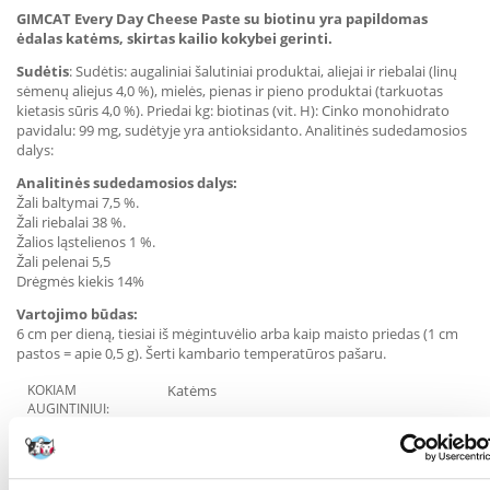
GIMCAT Every Day Cheese Paste su biotinu yra papildomas
ėdalas katėms, skirtas kailio kokybei gerinti.
Sudėtis
: Sudėtis: augaliniai šalutiniai produktai, aliejai ir riebalai (linų
sėmenų aliejus 4,0 %), mielės, pienas ir pieno produktai (tarkuotas
kietasis sūris 4,0 %). Priedai kg: biotinas (vit. H): Cinko monohidrato
pavidalu: 99 mg, sudėtyje yra antioksidanto. Analitinės sudedamosios
dalys:
Analitinės sudedamosios dalys:
Žali baltymai 7,5 %.
Žali riebalai 38 %.
Žalios ląstelienos 1 %.
Žali pelenai 5,5
Drėgmės kiekis 14%
Vartojimo būdas:
6 cm per dieną, tiesiai iš mėgintuvėlio arba kaip maisto priedas (1 cm
pastos = apie 0,5 g). Šerti kambario temperatūros pašaru.
KOKIAM
Katėms
AUGINTINIUI:
RŪŠIS:
Pašaro papildas