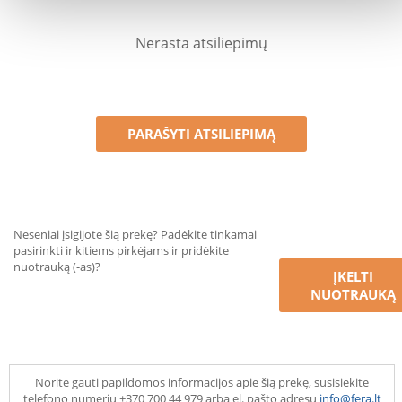
Nerasta atsiliepimų
PARAŠYTI ATSILIEPIMĄ
Neseniai įsigijote šią prekę? Padėkite tinkamai
pasirinkti ir kitiems pirkėjams ir pridėkite
nuotrauką (-as)?
ĮKELTI
NUOTRAUKĄ
Norite gauti papildomos informacijos apie šią prekę, susisiekite
telefono numeriu +370 700 44 979 arba el. pašto adresu
info@fera.lt