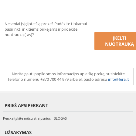
Neseniai įsigijote šią prekę? Padėkite tinkamai
pasirinkti ir kitiems pirkėjams ir pridėkite
nuotrauką (-as)?
ĮKELTI
NUOTRAUKĄ
Norite gauti papildomos informacijos apie šią prekę, susisiekite
telefono numeriu +370 700 44 979 arba el. pašto adresu
info@fera.lt
PRIEŠ APSIPERKANT
Perskaitykite mūsų straipsnius - BLOGAS
UŽSAKYMAS