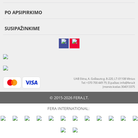
PO APSIPIRKIMO
SUSIPAŽINKIME
UAB Etina, A. Goštauto g. 8-220, LT-01108 Vilnius
Tel: +370 700 449 79, El.paštas:
info@fera.lt
Įmonės kodas 304013375
© 2015-2026 FERA.LT.
FERA INTERNATIONAL: