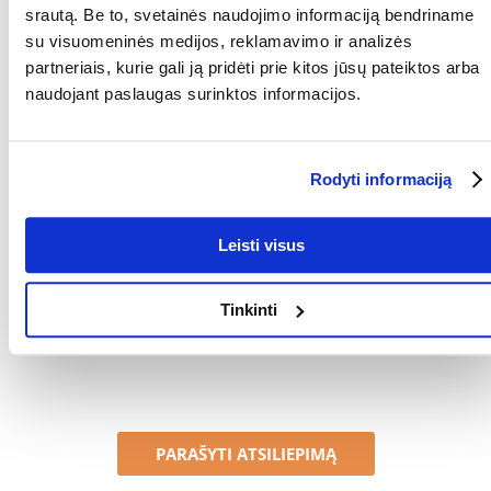
srautą. Be to, svetainės naudojimo informaciją bendriname
Parametrai
su visuomeninės medijos, reklamavimo ir analizės
GAMINTOJAS:
GARDENA
partneriais, kurie gali ją pridėti prie kitos jūsų pateiktos arba
naudojant paslaugas surinktos informacijos.
Kokios yra prekių vertinimo taisyklės?
Produktą gali vertinti tik registruoti FERA.LT klientai, kurie jį
įsigijo. Žvaigždučių įvertinimas yra visų įvertinimų vidurkis.
Rodyti informaciją
Patikrinę atsiliepimus, paskelbsime ir teigiamus, ir neigiamus
atsiliepimus.
Leisti visus
Atsiliepimai
Tinkinti
Nerasta atsiliepimų
PARAŠYTI ATSILIEPIMĄ