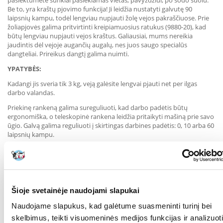
pasiektumėte sunkiai pasiekiamas vietas, pavyzdžiui, po sodo suolu.
Be to, yra kraštų pjovimo funkcija! Ji leidžia nustatyti galvutę 90
laipsnių kampu, todėl lengviau nupjauti žolę vejos pakraščiuose. Prie
žoliapjovės galima pritvirtinti kreipiamuosius ratukus (9880-20), kad
būtų lengviau nupjauti vejos kraštus. Galiausiai, mums nereikia
jaudintis dėl vejoje augančių augalų, nes juos saugo specialūs
dangteliai. Prireikus dangtį galima nuimti.
YPATYBĖS:
Kadangi jis sveria tik 3 kg, veją galėsite lengvai pjauti net per ilgas
darbo valandas.
Priekinę rankeną galima sureguliuoti, kad darbo padėtis būtų
ergonomiška, o teleskopinė rankena leidžia pritaikyti mašiną prie savo
ūgio. Galvą galima reguliuoti į skirtingas darbines padėtis: 0, 10 arba 60
laipsnių kampu.
Vejos kraštų žoliapjove galite pjauti vertikaliai, kad tiksliai
apibrėžtumėte takelių ir gėlynų kraštus bei palei tvoras.
Galingas 650 W variklis suteikia galios ir našumo kiekvienai pjovimo
sesijai.
Šioje svetainėje naudojami slapukai
Pjovimo linija, kurios darbinis nuotolis 28 cm, užtikrina puikius
rezultatus kiekvieną kartą - tiek pjaunant veją, tiek šalinant dilgėles ir
Naudojame slapukus, kad galėtume suasmeninti turinį bei
piktžoles.
skelbimus, teikti visuomeninės medijos funkcijas ir analizuoti