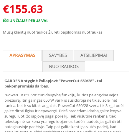
€
155.63
IŠSIUNČIAME PER 48 VAL
Mūsų klientų nuotraukos
Žiūrėti papildomas nuotraukas
APRAŠYMAS
SAVYBĖS
ATSILIEPIMAI
NUOTRAUKOS
GARDENA styginė žoliapjovė "PowerCut 650/28" - tai
bekompromisis darbas.
"PowerCut 650/28" turi daugybę funkcijų, kurios palengvina vejos
priežiūrą. Itin galingas 650 W variklis susidoroja ne tik su žole, net
tankia, bet ir su kitais augalais. PowerCut 650/28 sveria tik 3 kg, todėl
galite dirbti ilgiau ir nepavargti. Prieš pradėdami darbą galite lengvai
sureguliuoti žoliapjovę pagal poreikį. Tiek viršutinė rankena, tiek
teleskopinė rankena yra reguliuojamos, todėl naudotojas gali dirbti
patogiausioje padėtyje. Taip pat galite keisti galvutės padėtį, kad