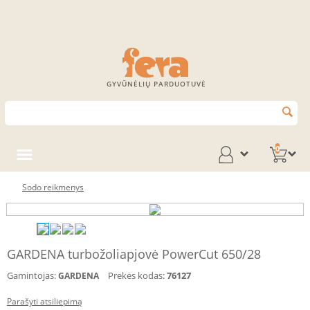
GYVŪNĖLIŲ PARDUOTUVĖ
0
Sodo reikmenys
GARDENA turbožoliapjovė PowerCut 650/28
Gamintojas:
Prekės kodas:
76127
GARDENA
Parašyti atsiliepimą