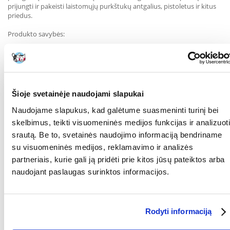
prijungti ir pakeisti laistomųjų purkštukų antgalius, pistoletus ir kitus
priedus.
Produkto savybės:
Tinka 3/4"" (19 mm)
Stop funkcija - automatiškai sustabdo vandens tekėjimą, kai įrenginys
atjungiamas
Šioje svetainėje naudojami slapukai
Aukščiausios kokybės medžiaga - aukštos kokybės metalo ir plastiko
derinys, užtikrinantis ilgaamžiškumą ir atsparumą pažeidimams
Naudojame slapukus, kad galėtume suasmeninti turinį bei
skelbimus, teikti visuomeninės medijos funkcijas ir analizuoti
Suderinamas - veikia su GARDENA OGS greitojo jungimo sistema
srautą. Be to, svetainės naudojimo informaciją bendriname
Saugi rankena - ergonomiška forma leidžia lengvai valdyti ir užtikrina
su visuomeninės medijos, reklamavimo ir analizės
tvirtą sujungimą
partneriais, kurie gali ją pridėti prie kitos jūsų pateiktos arba
naudojant paslaugas surinktos informacijos.
Naudojimas:
Naudojama sodo žarnai užbaigti - užtikrina greitą ir patogų priedų
prijungimą ir atjungimą be lašėjimo.
RŪŠIS:
Sodo įrankiai
Rodyti informaciją
Parametrai