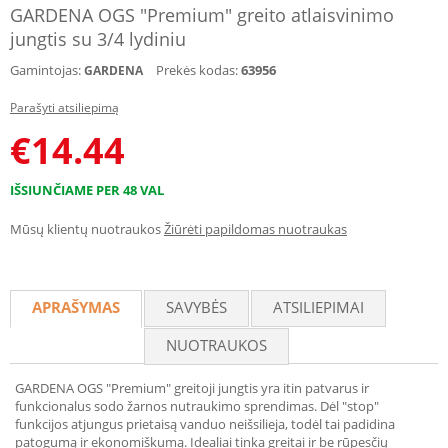
GARDENA OGS "Premium" greito atlaisvinimo
jungtis su 3/4 lydiniu
Gamintojas:
Prekės kodas:
63956
GARDENA
Parašyti atsiliepimą
€
14.44
IŠSIUNČIAME PER 48 VAL
Mūsų klientų nuotraukos
Žiūrėti papildomas nuotraukas
APRAŠYMAS
SAVYBĖS
ATSILIEPIMAI
NUOTRAUKOS
GARDENA OGS "Premium" greitoji jungtis yra itin patvarus ir
funkcionalus sodo žarnos nutraukimo sprendimas. Dėl "stop"
funkcijos atjungus prietaisą vanduo neišsilieja, todėl tai padidina
patogumą ir ekonomiškumą. Idealiai tinka greitai ir be rūpesčių