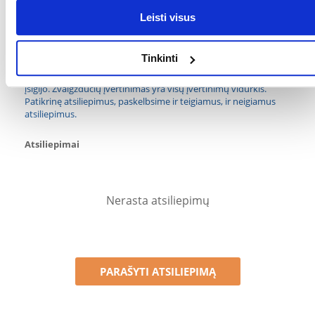
Leisti visus
GAMINTOJAS:
GARDENA
Kokios yra prekių vertinimo taisyklės?
Tinkinti
Produktą gali vertinti tik registruoti FERA.LT klientai, kurie jį
įsigijo. Žvaigždučių įvertinimas yra visų įvertinimų vidurkis.
Patikrinę atsiliepimus, paskelbsime ir teigiamus, ir neigiamus
atsiliepimus.
Atsiliepimai
Nerasta atsiliepimų
PARAŠYTI ATSILIEPIMĄ