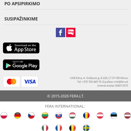
PO APSIPIRKIMO
SUSIPAŽINKIME
UAB Etina, A. Goštauto g. 8-220, LT-01108 Vilnius
Tel: +370 700 449 79, El.paštas:
info@fera.lt
Įmonės kodas 304013375
© 2015-2026 FERA.LT.
FERA INTERNATIONAL: