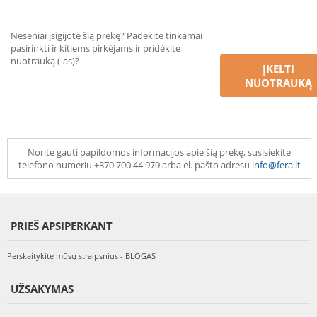
Neseniai įsigijote šią prekę? Padėkite tinkamai
pasirinkti ir kitiems pirkėjams ir pridėkite
nuotrauką (-as)?
ĮKELTI
NUOTRAUKĄ
Norite gauti papildomos informacijos apie šią prekę, susisiekite
telefono numeriu +370 700 44 979 arba el. pašto adresu
info@fera.lt
PRIEŠ APSIPERKANT
Perskaitykite mūsų straipsnius - BLOGAS
UŽSAKYMAS