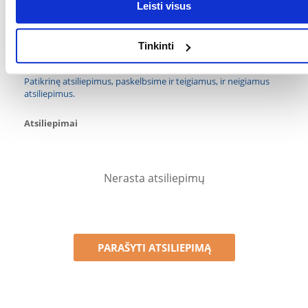
GAMINTOJAS:
GARDENA
Leisti visus
Kokios yra prekių vertinimo taisyklės?
Tinkinti
Produktą gali vertinti tik registruoti FERA.LT klientai, kurie jį
įsigijo. Žvaigždučių įvertinimas yra visų įvertinimų vidurkis.
Patikrinę atsiliepimus, paskelbsime ir teigiamus, ir neigiamus
atsiliepimus.
Atsiliepimai
Nerasta atsiliepimų
PARAŠYTI ATSILIEPIMĄ