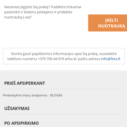
Neseniai įsigijote šią prekę? Padėkite tinkamai
pasirinkti ir kitiems pirkėjams ir pridėkite
nuotrauką (-as)?
ĮKELTI
NUOTRAUKĄ
Norite gauti papildomos informacijos apie šią prekę, susisiekite
telefono numeriu +370 700 44 979 arba el. pašto adresu
info@fera.lt
PRIEŠ APSIPERKANT
Perskaitykite mūsų straipsnius - BLOGAS
UŽSAKYMAS
PO APSIPIRKIMO