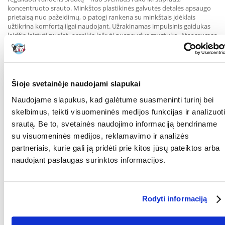
koncentruoto srauto. Minkštos plastikinės galvutės detalės apsaugo
prietaisą nuo pažeidimų, o patogi rankena su minkštais įdėklais
užtikrina komfortą ilgai naudojant. Užrakinamas impulsinis gaidukas
leidžia laistyti nuolat, nereikia laikyti nuspaudus mygtuko. Atsparumas
šalčiui padidina įrangos ilgaamžiškumą, o standartinis 13 mm (1/2")
žarnos jungtis leidžia lengvai prijungti.
Pagrindinės savybės ir privalumai:
Vandens srauto reguliavimas nuo rūko iki koncentruotos srovės
Šioje svetainėje naudojami slapukai
Minkšti apsauginiai elementai ant galvutės – padidina ilgaamžiškumą
Naudojame slapukus, kad galėtume suasmeninti turinį bei
skelbimus, teikti visuomeninės medijos funkcijas ir analizuoti
Ergonomiška rankena su minkštais įdėklais – patogumas naudojant
srautą. Be to, svetainės naudojimo informaciją bendriname
Impulsinis gaidukas su fiksavimo funkcija – patogumas ilgai laistant
su visuomeninės medijos, reklamavimo ir analizės
partneriais, kurie gali ją pridėti prie kitos jūsų pateiktos arba
Atsparumas šalčiui – gali būti naudojamas ištisus metus
naudojant paslaugas surinktos informacijos.
Standartinis 13 mm (1/2") žarnos jungtis
RŪŠIS:
Drėkinimas
Rodyti informaciją
Parametrai