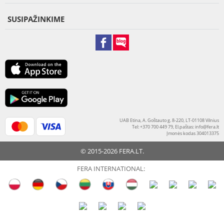
SUSIPAŽINKIME
UAB Etina, A. Goštauto g. 8-220, LT-01108 Vilnius
Tel: +370 700 449 79, El.paštas:
info@fera.lt
Įmonės kodas 304013375
© 2015-2026 FERA.LT.
FERA INTERNATIONAL: