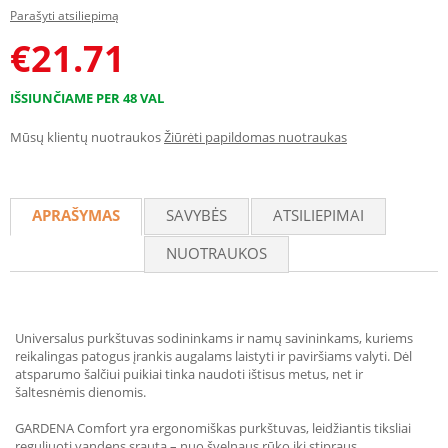
Parašyti atsiliepimą
€
21.71
IŠSIUNČIAME PER 48 VAL
Mūsų klientų nuotraukos
Žiūrėti papildomas nuotraukas
APRAŠYMAS
SAVYBĖS
ATSILIEPIMAI
NUOTRAUKOS
Universalus purkštuvas sodininkams ir namų savininkams, kuriems
reikalingas patogus įrankis augalams laistyti ir paviršiams valyti. Dėl
atsparumo šalčiui puikiai tinka naudoti ištisus metus, net ir
šaltesnėmis dienomis.
GARDENA Comfort yra ergonomiškas purkštuvas, leidžiantis tiksliai
reguliuoti vandens srautą – nuo švelnaus rūko iki stipraus,