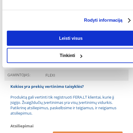
3 metrų juoda juosta su atšvaitais.
Sukurta šunims, sveriantiems iki 12 kg.
Rodyti informaciją
Užtikrina komfortą ir saugumą pasivaikščiojimų metu.
Leisti visus
Parametrai
AUGINTINIO DYDIS:
Mažos veislės
Tinkinti
SPALVA:
Juoda
GAMINTOJAS:
FLEXI
Kokios yra prekių vertinimo taisyklės?
Produktą gali vertinti tik registruoti FERA.LT klientai, kurie jį
įsigijo. Žvaigždučių įvertinimas yra visų įvertinimų vidurkis.
Patikrinę atsiliepimus, paskelbsime ir teigiamus, ir neigiamus
atsiliepimus.
Atsiliepimai