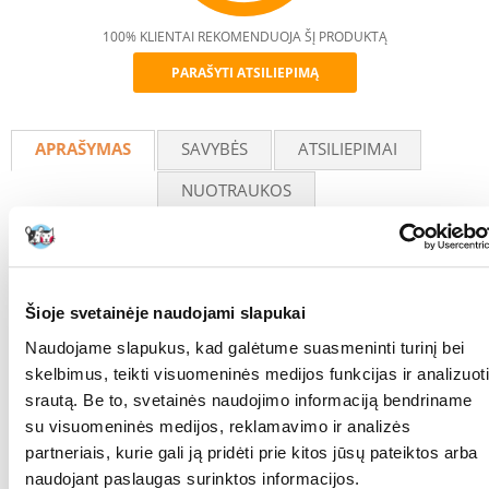
100% KLIENTAI REKOMENDUOJA ŠĮ PRODUKTĄ
PARAŠYTI ATSILIEPIMĄ
Recommend
APRAŠYMAS
SAVYBĖS
ATSILIEPIMAI
NUOTRAUKOS
FLEXI New Classic automatinė pavadėlė XS dydžio, klasikinės juodos
spalvos, sukurta specialiai mažoms šunims, sveriančioms iki 12 kg. Dėl
Šioje svetainėje naudojami slapukai
ergonomiškos rankenos pavadėlė puikiai tinka rankai, užtikrina
komfortą ir patikimą kontrolę kiekvieno pasivaikščiojimo metu.
Naudojame slapukus, kad galėtume suasmeninti turinį bei
skelbimus, teikti visuomeninės medijos funkcijas ir analizuoti
3 metrų juosta suteikia šuniui judėjimo laisvę, o jums leidžia lengvai
srautą. Be to, svetainės naudojimo informaciją bendriname
sustabdyti ar pašaukti savo augintinį. Atspindintys elementai ant
juostos padidina matomumą ir saugumą vaikštant tamsoje.
su visuomeninės medijos, reklamavimo ir analizės
partneriais, kurie gali ją pridėti prie kitos jūsų pateiktos arba
Pagrindinės savybės:
naudojant paslaugas surinktos informacijos.
Automatinė pavadėlė su ergonomiška, tvirta rankena.