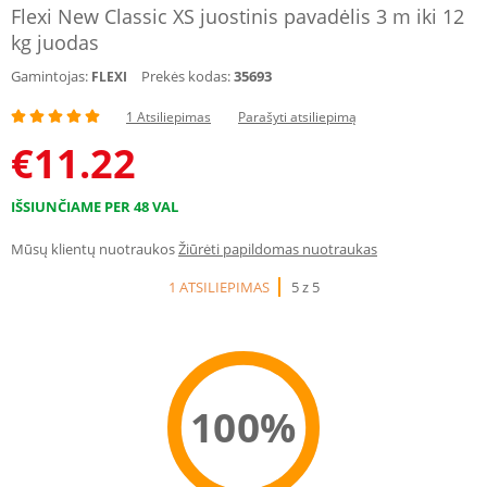
Flexi New Classic XS juostinis pavadėlis 3 m iki 12
kg juodas
Gamintojas:
Prekės kodas:
35693
FLEXI
1 Atsiliepimas
Parašyti atsiliepimą
€
11.22
IŠSIUNČIAME PER 48 VAL
Mūsų klientų nuotraukos
Žiūrėti papildomas nuotraukas
1 ATSILIEPIMAS
5 z 5
100%