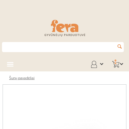
GYVŪNĖLIŲ PARDUOTUVĖ
0
Šunų pavadėliai