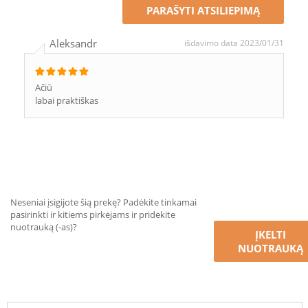
PARAŠYTI ATSILIEPIMĄ
Aleksandr
išdavimo data 2023/01/31
Ačiū
labai praktiškas
Neseniai įsigijote šią prekę? Padėkite tinkamai
pasirinkti ir kitiems pirkėjams ir pridėkite
nuotrauką (-as)?
ĮKELTI
NUOTRAUKĄ