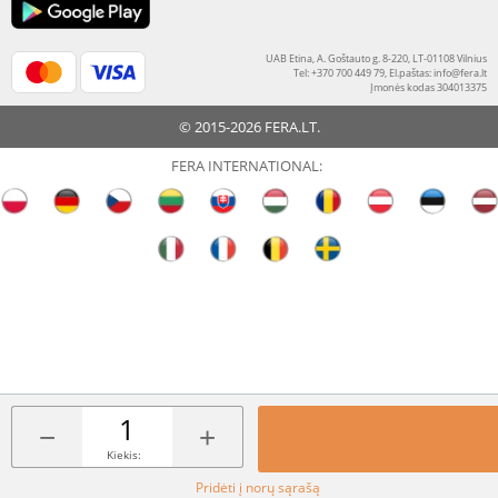
UAB Etina, A. Goštauto g. 8-220, LT-01108 Vilnius
Tel: +370 700 449 79, El.paštas:
info@fera.lt
Įmonės kodas 304013375
© 2015-2026 FERA.LT.
FERA INTERNATIONAL:
−
+
Kiekis:
Pridėti į norų sąrašą