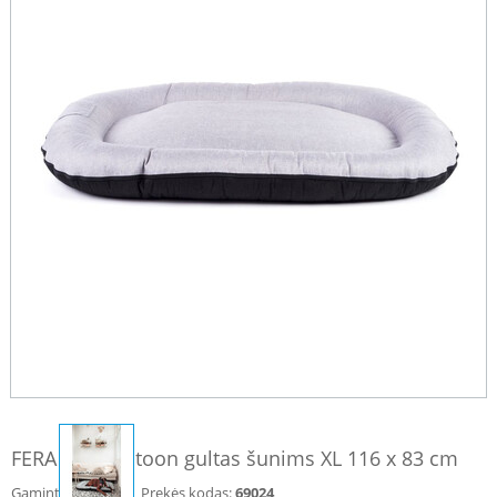
FERA Sky Pontoon gultas šunims XL 116 x 83 cm
Gamintojas:
Prekės kodas:
69024
FERA