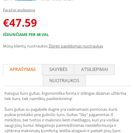
Parašyti atsiliepimą
€
47.59
IŠSIUNČIAME PER 48 VAL
Mūsų klientų nuotraukos
Žiūrėti papildomas nuotraukas
APRAŠYMAS
SAVYBĖS
ATSILIEPIMAI
NUOTRAUKOS
Patogus šuns gultas. Ergonomiška forma ir stilingas dizainas užtikrina
tiek šuns, tiek namiškių pasitenkinimą!
Šuns gultas su pagalvėle dugne yra vadinamasis pontonas, kuris
puikiai prisitaiko prie gulinčio šuns. Gultas "Sky" pagamintas iš
minkštos, bet tvirtos ir malonios liesti medžiagos, kuri yra visiškai
saugi jūsų šuniui. Miegamojo paminkštinimas nesideformuoja ir
užtikrina maksimalų komfortą, leidžia atsigauti ir pailsėti jūsų šuns