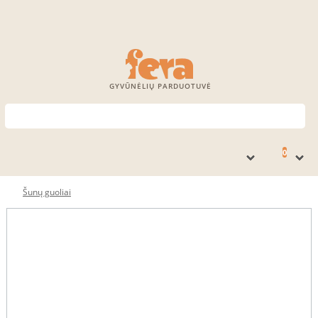
GYVŪNĖLIŲ PARDUOTUVĖ
0
Šunų guoliai