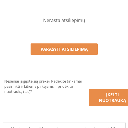
Nerasta atsiliepimų
PARAŠYTI ATSILIEPIMĄ
Neseniai įsigijote šią prekę? Padėkite tinkamai
pasirinkti ir kitiems pirkėjams ir pridėkite
nuotrauką (-as)?
ĮKELTI
NUOTRAUKĄ