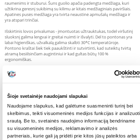
raumenims ir stuburui. Šuns guolio apačia padengta medžiaga, kuri
užtikrina geresnį sukibimą su kilimu ar kitais medžiaginiais paviršiais.
Apatinės pusės medžiaga yra tvirta neaustinė apmušalų medžiaga ir
yra atspari trinčiai.
Išskirtinis lovos privalumas - įmontuotas užtrauktukas, todėl viršutinį
sluoksnį galima lengvai ir greitai nuimti ir išvalyti. Dėl to pontonas yra
labai higieniškas, užvalkalą galima skalbti 30*C temperatūroje.
Pontono kraštai šiek tiek paaukštinti ir sutvirtinti, kad suteiktų tvirtą
atramą besiilsinčiam augintiniui ir kad gultas būtų 100 %
ergonomiškas.
Gultas ypač patiks didelių veislių šunims, taip pat visiems šuniukams ir
senjorams. Ir visa tai dėl lengvo priėjimo prie pontono ir jo patogumo!
Šioje svetainėje naudojami slapukai
Šunų gultą taip pat galima naudoti kaip šuns būdos narvo užpildą.
Naudojame slapukus, kad galėtume suasmeninti turinį bei
skelbimus, teikti visuomeninės medijos funkcijas ir analizuoti
Nerekomenduojama šunų gultą valyti sausuoju būdu, džiovinti
srautą. Be to, svetainės naudojimo informaciją bendriname
džiovyklėje ir lyginti.
su visuomeninės medijos, reklamavimo ir analizės
partneriais, kurie gali ją pridėti prie kitos jūsų pateiktos arba
Pagrindinės savybės: