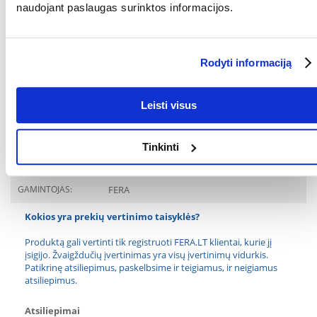
naudojant paslaugas surinktos informacijos.
Tvirta ir maloni liesti medžiaga
Spyruokliuojantis užpildas, prisitaikantis prie šuns
Geras lovos sukibimas
Estetiška, dera prie bet kokio interjero
Rodyti informaciją
Įmontuotas užtrauktukas
Galima skalbti 30*C temperatūroje
Parametrai
Leisti visus
AUGINTINIO DYDIS:
Didelės veislės
Tinkinti
SPALVA:
Pilka
GAMINTOJAS:
FERA
Kokios yra prekių vertinimo taisyklės?
Produktą gali vertinti tik registruoti FERA.LT klientai, kurie jį
įsigijo. Žvaigždučių įvertinimas yra visų įvertinimų vidurkis.
Patikrinę atsiliepimus, paskelbsime ir teigiamus, ir neigiamus
atsiliepimus.
Atsiliepimai