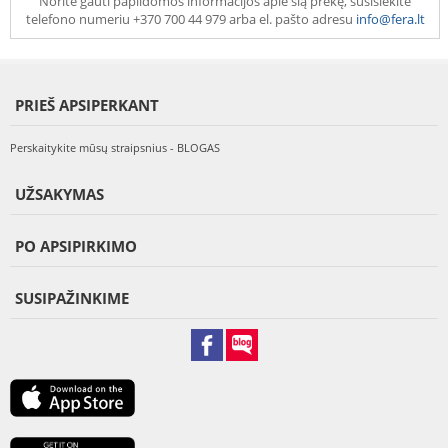
Norite gauti papildomos informacijos apie šią prekę, susisiekite
telefono numeriu +370 700 44 979 arba el. pašto adresu
info@fera.lt
PRIEŠ APSIPERKANT
Perskaitykite mūsų straipsnius - BLOGAS
UŽSAKYMAS
PO APSIPIRKIMO
SUSIPAŽINKIME