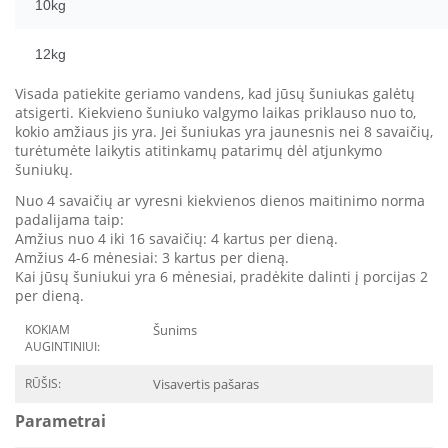
10kg
12kg
Visada patiekite geriamo vandens, kad jūsų šuniukas galėtų
atsigerti. Kiekvieno šuniuko valgymo laikas priklauso nuo to,
kokio amžiaus jis yra. Jei šuniukas yra jaunesnis nei 8 savaičių,
turėtumėte laikytis atitinkamų patarimų dėl atjunkymo
šuniukų.
Nuo 4 savaičių ar vyresni kiekvienos dienos maitinimo norma
padalijama taip:
Amžius nuo 4 iki 16 savaičių: 4 kartus per dieną.
Amžius 4-6 mėnesiai: 3 kartus per dieną.
Kai jūsų šuniukui yra 6 mėnesiai, pradėkite dalinti į porcijas 2
per dieną.
KOKIAM
Šunims
AUGINTINIUI:
RŪŠIS:
Visavertis pašaras
Parametrai