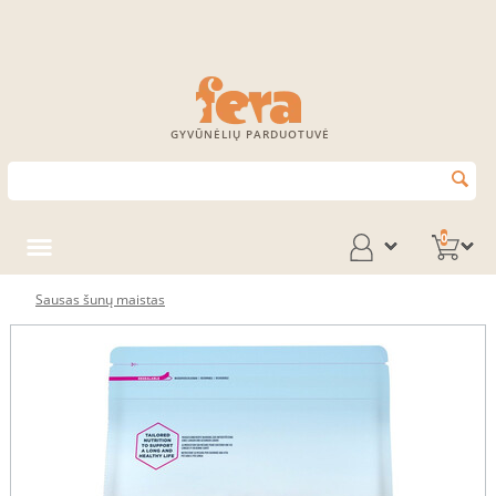
GYVŪNĖLIŲ PARDUOTUVĖ
0
Sausas šunų maistas