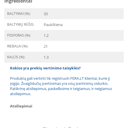
Ingredientai
BALTYMAI (%):
33
BALTYMŲ RŪŠIS:
Paukštiena
FOSFORAS (%):
1.2
RIEBALAI (%):
21
KALCIS (%):
1.3
Kokios yra prekių vertinimo taisyklės?
Produktą gali vertinti tik registruoti FERA.LT klientai, kurie jį
įsigijo. Žvaigždučių įvertinimas yra visų įvertinimų vidurkis.
Patikrinę atsiliepimus, paskelbsime ir teigiamus, ir neigiamus
atsiliepimus.
Atsiliepimai