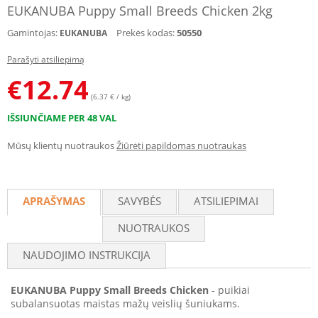
EUKANUBA Puppy Small Breeds Chicken 2kg
Gamintojas:
Prekės kodas:
50550
EUKANUBA
Parašyti atsiliepimą
€
12.74
(6.37 € / kg)
IŠSIUNČIAME PER 48 VAL
Mūsų klientų nuotraukos
Žiūrėti papildomas nuotraukas
APRAŠYMAS
SAVYBĖS
ATSILIEPIMAI
NUOTRAUKOS
NAUDOJIMO INSTRUKCIJA
EUKANUBA Puppy Small Breeds Chicken
- puikiai
subalansuotas maistas mažų veislių šuniukams.