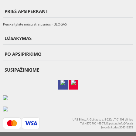
PRIEŠ APSIPERKANT
Perskaitykite mūsų straipsnius - BLOGAS
UŽSAKYMAS
PO APSIPIRKIMO
SUSIPAŽINKIME
UAB Etina, A. Goštauto g. 8-220, LT-01108 Vilnius
Tel: +370 700 449 79, El.paštas:
info@fera.lt
Įmonės kodas 304013375