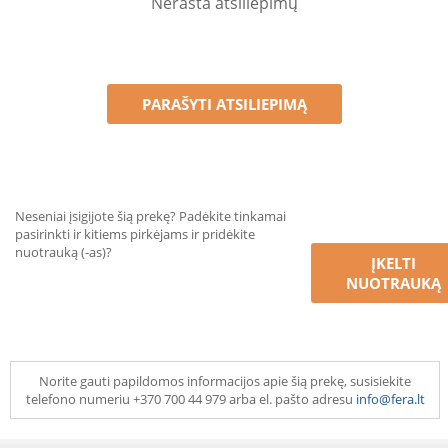
Nerasta atsiliepimų
PARAŠYTI ATSILIEPIMĄ
Neseniai įsigijote šią prekę? Padėkite tinkamai
pasirinkti ir kitiems pirkėjams ir pridėkite
nuotrauką (-as)?
ĮKELTI
NUOTRAUKĄ
Norite gauti papildomos informacijos apie šią prekę, susisiekite
telefono numeriu +370 700 44 979 arba el. pašto adresu
info@fera.lt