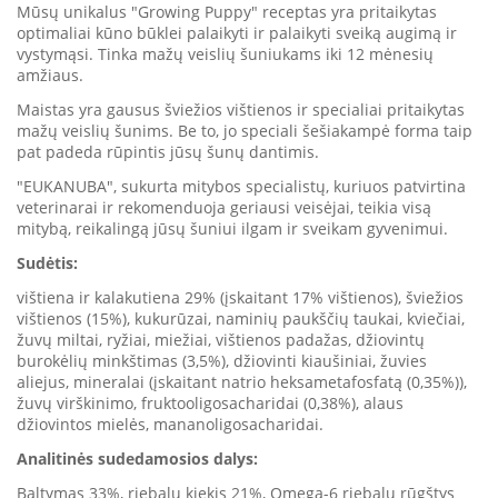
Mūsų unikalus "Growing Puppy" receptas yra pritaikytas
optimaliai kūno būklei palaikyti ir palaikyti sveiką augimą ir
vystymąsi. Tinka mažų veislių šuniukams iki 12 mėnesių
amžiaus.
Maistas yra gausus šviežios vištienos ir specialiai pritaikytas
mažų veislių šunims. Be to, jo speciali šešiakampė forma taip
pat padeda rūpintis jūsų šunų dantimis.
"EUKANUBA", sukurta mitybos specialistų, kuriuos patvirtina
veterinarai ir rekomenduoja geriausi veisėjai, teikia visą
mitybą, reikalingą jūsų šuniui ilgam ir sveikam gyvenimui.
Sudėtis:
vištiena ir kalakutiena 29% (įskaitant 17% vištienos), šviežios
vištienos (15%), kukurūzai, naminių paukščių taukai, kviečiai,
žuvų miltai, ryžiai, miežiai, vištienos padažas, džiovintų
burokėlių minkštimas (3,5%), džiovinti kiaušiniai, žuvies
aliejus, mineralai (įskaitant natrio heksametafosfatą (0,35%)),
žuvų virškinimo, fruktooligosacharidai (0,38%), alaus
džiovintos mielės, mananoligosacharidai.
Analitinės sudedamosios dalys:
Baltymas 33%, riebalų kiekis 21%, Omega-6 riebalų rūgštys