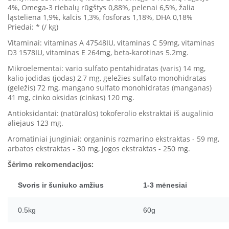
4%, Omega-3 riebalų rūgštys 0,88%, pelenai 6,5%, žalia
ląsteliena 1,9%, kalcis 1,3%, fosforas 1,18%, DHA 0,18%
Priedai: * (/ kg)
Vitaminai: vitaminas A 47548IU, vitaminas C 59mg, vitaminas
D3 1578IU, vitaminas E 264mg, beta-karotinas 5.2mg.
Mikroelementai: vario sulfato pentahidratas (varis) 14 mg,
kalio jodidas (jodas) 2,7 mg, geležies sulfato monohidratas
(geležis) 72 mg, mangano sulfato monohidratas (manganas)
41 mg, cinko oksidas (cinkas) 120 mg.
Antioksidantai: (natūralūs) tokoferolio ekstraktai iš augalinio
aliejaus 123 mg.
Aromatiniai junginiai: organinis rozmarino ekstraktas - 59 mg,
arbatos ekstraktas - 30 mg, jogos ekstraktas - 250 mg.
Šėrimo rekomendacijos:
Svoris ir šuniuko amžius
1-3 mėnesiai
0.5kg
60g