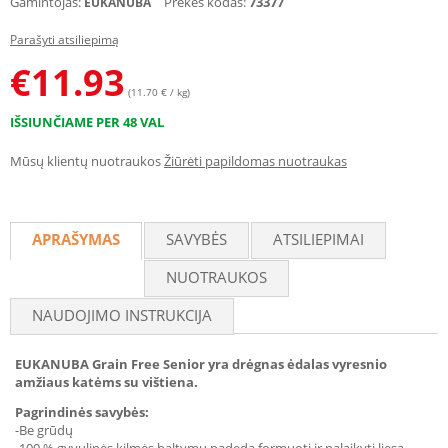
Gamintojas:
Prekės kodas:
73377
EUKANUBA
Parašyti atsiliepimą
€
11.93
(11.70 € / kg)
IŠSIUNČIAME PER 48 VAL
Mūsų klientų nuotraukos
Žiūrėti papildomas nuotraukas
APRAŠYMAS
SAVYBĖS
ATSILIEPIMAI
NUOTRAUKOS
NAUDOJIMO INSTRUKCIJA
EUKANUBA Grain Free Senior yra drėgnas ėdalas vyresnio
amžiaus katėms su vištiena.
Pagrindinės savybės:
-Be grūdų