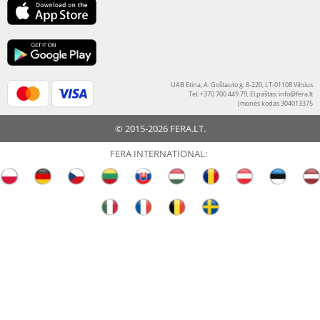
UAB Etina, A. Goštauto g. 8-220, LT-01108 Vilnius
Tel: +370 700 449 79, El.paštas:
info@fera.lt
Įmonės kodas 304013375
© 2015-2026 FERA.LT.
FERA INTERNATIONAL: