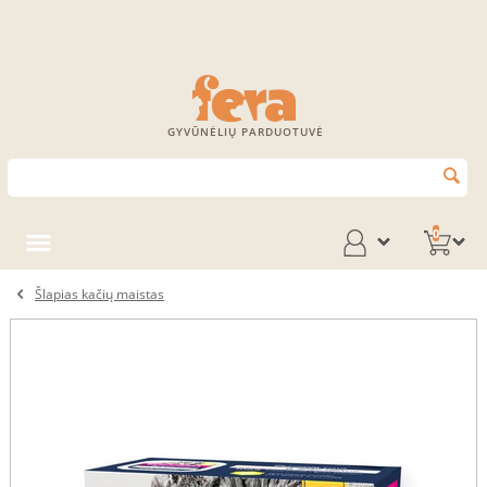
GYVŪNĖLIŲ PARDUOTUVĖ
0
Šlapias kačių maistas