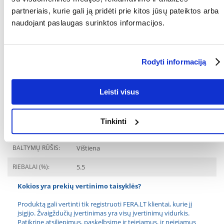
PAKUOTĖS SVORIS
1.02
partneriais, kurie gali ją pridėti prie kitos jūsų pateiktos arba
(KG):
naudojant paslaugas surinktos informacijos.
GAMINTOJAS:
EUKANUBA
Paskirtis
Rodyti informaciją
GYVENIMO ETAPAS:
Vyresnio amžiaus
Leisti visus
Ingredientai
Tinkinti
BALTYMAI (%):
10.5
BALTYMŲ RŪŠIS:
Vištiena
RIEBALAI (%):
5.5
Kokios yra prekių vertinimo taisyklės?
Produktą gali vertinti tik registruoti FERA.LT klientai, kurie jį
įsigijo. Žvaigždučių įvertinimas yra visų įvertinimų vidurkis.
Patikrinę atsiliepimus, paskelbsime ir teigiamus, ir neigiamus