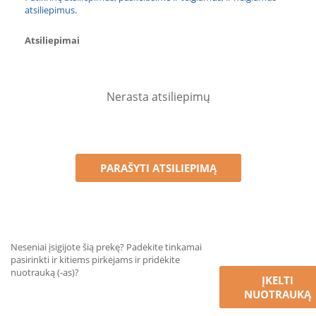
atsiliepimus.
Atsiliepimai
Nerasta atsiliepimų
PARAŠYTI ATSILIEPIMĄ
Neseniai įsigijote šią prekę? Padėkite tinkamai
pasirinkti ir kitiems pirkėjams ir pridėkite
nuotrauką (-as)?
ĮKELTI
NUOTRAUKĄ