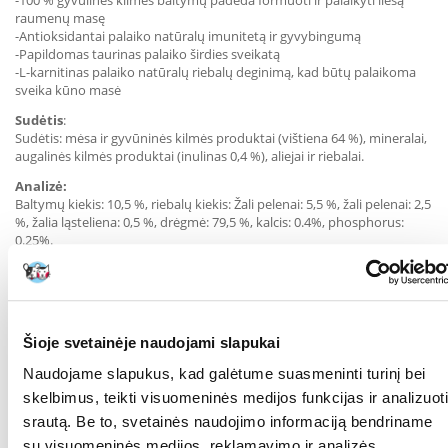
-100 % gyvulinės kilmės baltymų padeda formuoti ir palaikyti liesą
raumenų masę
-Antioksidantai palaiko natūralų imunitetą ir gyvybingumą
-Papildomas taurinas palaiko širdies sveikatą
-L-karnitinas palaiko natūralų riebalų deginimą, kad būtų palaikoma
sveika kūno masė
Sudėtis
:
Sudėtis: mėsa ir gyvūninės kilmės produktai (vištiena 64 %), mineralai,
augalinės kilmės produktai (inulinas 0,4 %), aliejai ir riebalai.
Analizė:
Baltymų kiekis: 10,5 %, riebalų kiekis: Žali pelenai: 5,5 %, žali pelenai: 2,5
%, žalia ląsteliena: 0,5 %, drėgmė: 79,5 %, kalcis: 0.4%, phosphorus:
0.25%.
Dozavimas
:
Šios vertės yra orientacinės. Rekomendacijos atskiriems gyvūnams gali
skirtis. Norint palaikyti tinkamą svorį, koreguokite katės maisto kiekį.
Katės svoris ir dienos porcija loveliais per dieną:
Šioje svetainėje naudojami slapukai
3 kg 2,
4 kg 2,5,
Naudojame slapukus, kad galėtume suasmeninti turinį bei
5 kg 2,5
skelbimus, teikti visuomeninės medijos funkcijas ir analizuoti
Parametrai
srautą. Be to, svetainės naudojimo informaciją bendriname
su visuomeninės medijos, reklamavimo ir analizės