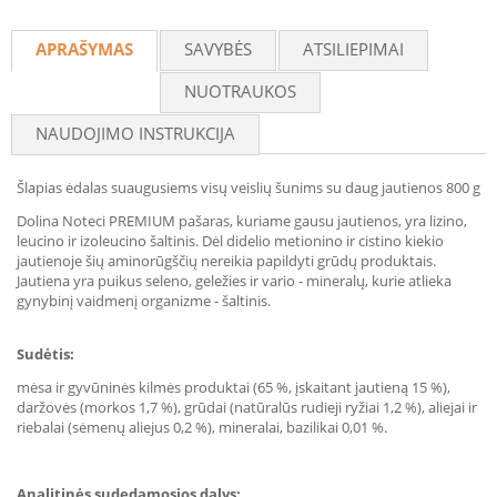
Recommend
APRAŠYMAS
SAVYBĖS
ATSILIEPIMAI
NUOTRAUKOS
NAUDOJIMO INSTRUKCIJA
Šlapias ėdalas suaugusiems visų veislių šunims su daug jautienos 800 g
Dolina Noteci PREMIUM pašaras, kuriame gausu jautienos, yra lizino,
leucino ir izoleucino šaltinis. Dėl didelio metionino ir cistino kiekio
jautienoje šių aminorūgščių nereikia papildyti grūdų produktais.
Jautiena yra puikus seleno, geležies ir vario - mineralų, kurie atlieka
gynybinį vaidmenį organizme - šaltinis.
Sudėtis:
mėsa ir gyvūninės kilmės produktai (65 %, įskaitant jautieną 15 %),
daržovės (morkos 1,7 %), grūdai (natūralūs rudieji ryžiai 1,2 %), aliejai ir
riebalai (sėmenų aliejus 0,2 %), mineralai, bazilikai 0,01 %.
Analitinės sudedamosios dalys: