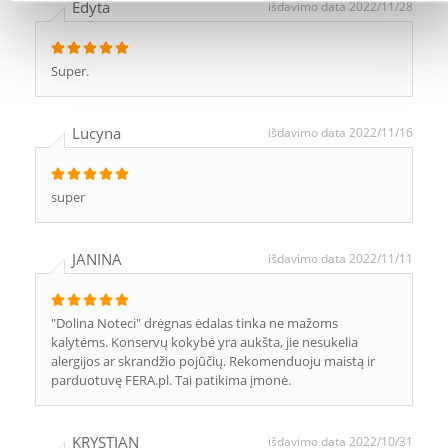
Edyta
išdavimo data 2022/11/28
Super.
Lucyna
išdavimo data 2022/11/16
super
JANINA
išdavimo data 2022/11/11
"Dolina Noteci" drėgnas ėdalas tinka ne mažoms
kalytėms. Konservų kokybė yra aukšta, jie nesukelia
alergijos ar skrandžio pojūčių. Rekomenduoju maistą ir
parduotuvę FERA.pl. Tai patikima įmonė.
KRYSTIAN
išdavimo data 2022/10/31