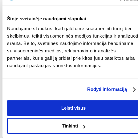
Produktą gali vertinti tik registruoti FERA.LT klientai, kurie jį
įsigijo. Žvaigždučių įvertinimas yra visų įvertinimų vidurkis.
Patikrinę atsiliepimus, paskelbsime ir teigiamus, ir neigiamus
Šioje svetainėje naudojami slapukai
atsiliepimus.
Naudojame slapukus, kad galėtume suasmeninti turinį bei
Atsiliepimai
skelbimus, teikti visuomeninės medijos funkcijas ir analizuoti
srautą. Be to, svetainės naudojimo informaciją bendriname
PARAŠYTI ATSILIEPIMĄ
su visuomeninės medijos, reklamavimo ir analizės
partneriais, kurie gali ją pridėti prie kitos jūsų pateiktos arba
naudojant paslaugas surinktos informacijos.
1
2
3
Aistė
Rodyti informaciją
išdavimo data 2024/06/25
Leisti visus
Konservai iš tiesų kokybiški. Šuniukui, turinčiam
virškinimo problemų (netoleruoja riebaus maisto),
ypatingai tinka, jis noriai juos valgo.
Tinkinti