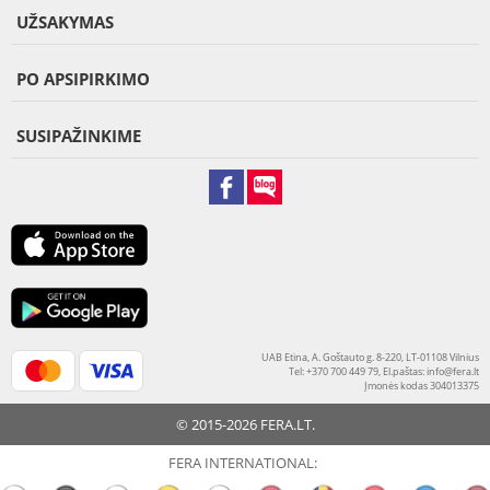
UŽSAKYMAS
PO APSIPIRKIMO
SUSIPAŽINKIME
UAB Etina, A. Goštauto g. 8-220, LT-01108 Vilnius
Tel: +370 700 449 79, El.paštas:
info@fera.lt
Įmonės kodas 304013375
© 2015-2026 FERA.LT.
FERA INTERNATIONAL: