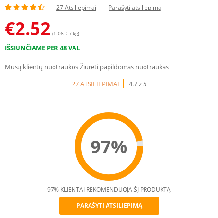
27 Atsiliepimai
Parašyti atsiliepimą
€
2.52
(1.08 € / kg)
IŠSIUNČIAME PER 48 VAL
Mūsų klientų nuotraukos
Žiūrėti papildomas nuotraukas
27 ATSILIEPIMAI
4.7 z 5
97%
97% KLIENTAI REKOMENDUOJA ŠĮ PRODUKTĄ
PARAŠYTI ATSILIEPIMĄ