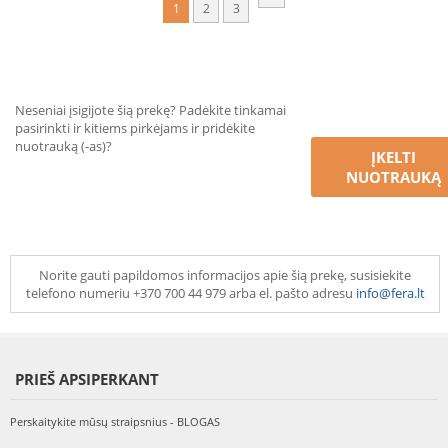
1
2
3
Neseniai įsigijote šią prekę? Padėkite tinkamai
pasirinkti ir kitiems pirkėjams ir pridėkite
nuotrauką (-as)?
ĮKELTI
NUOTRAUKĄ
Norite gauti papildomos informacijos apie šią prekę, susisiekite
telefono numeriu +370 700 44 979 arba el. pašto adresu
info@fera.lt
PRIEŠ APSIPERKANT
Perskaitykite mūsų straipsnius - BLOGAS