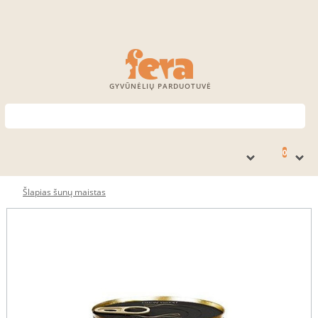
GYVŪNĖLIŲ PARDUOTUVĖ
0
Šlapias šunų maistas