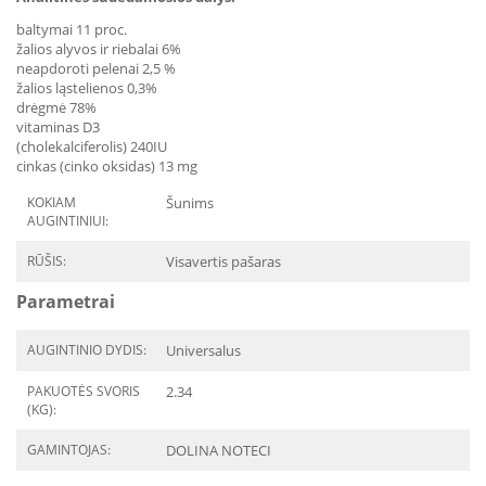
baltymai 11 proc.
žalios alyvos ir riebalai 6%
neapdoroti pelenai 2,5 %
žalios ląstelienos 0,3%
drėgmė 78%
vitaminas D3
(cholekalciferolis) 240IU
cinkas (cinko oksidas) 13 mg
KOKIAM
Šunims
AUGINTINIUI:
RŪŠIS:
Visavertis pašaras
Parametrai
AUGINTINIO DYDIS:
Universalus
PAKUOTĖS SVORIS
2.34
(KG):
GAMINTOJAS:
DOLINA NOTECI