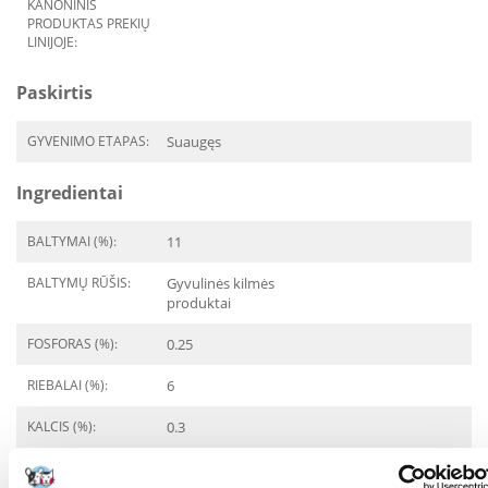
KANONINIS
PRODUKTAS PREKIŲ
LINIJOJE:
Paskirtis
GYVENIMO ETAPAS:
Suaugęs
Ingredientai
BALTYMAI (%):
11
BALTYMŲ RŪŠIS:
Gyvulinės kilmės
produktai
FOSFORAS (%):
0.25
RIEBALAI (%):
6
KALCIS (%):
0.3
Kokios yra prekių vertinimo taisyklės?