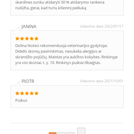
skardines sunku atidaryti 50 % atidarymo rankena
nulūžta, gerai, kad turiu kišeninį peiliuką
JANINA
išdavimo data 2022/01/17
Dolina Noteci rekomenduoja veterinarijos gydytojai.
Didelis skonių pasirinkimas, nesukelia alergijos ar
skrandžio pojūčių. Maistas yra aukštos kokybės. Rinkinyje
yra visi skoniai, t. y. 10. Rinkinys puikiai išbaigtas.
PIOTR
išdavimo data 2021/10/01
Puikus