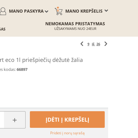
0
MANO PASKYRA
MANO KREPŠELIS
NEMOKAMAS PRISTATYMAS
UŽSAKYMAMS NUO 24EUR
GAS
9
iš
26
eco 1l priešpiečių dėžutė žalia
ės kodas:
66897
+
ĮDĖTI Į KREPŠELĮ
Pridėti į norų sąrašą