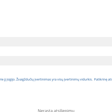
urie jį įsigijo. Žvaigždučių įvertinimas yra visų įvertinimų vidurkis. Patikrinę 
Nerasta atsiliepimų