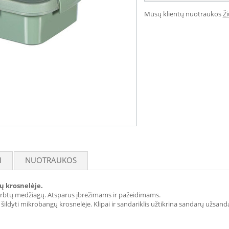
Mūsų klientų nuotraukos
Ž
I
NUOTRAUKOS
gų krosnelėje.
rbtų medžiagų. Atsparus įbrėžimams ir pažeidimams.
šildyti mikrobangų krosnelėje. Klipai ir sandariklis užtikrina sandarų užsandar