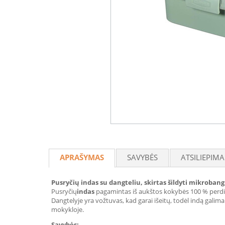
APRAŠYMAS
SAVYBĖS
ATSILIEPIMA
Pusryčių indas su dangteliu, skirtas šildyti mikroban
Pusryčių
indas
pagamintas iš aukštos kokybės 100 % perdi
Dangtelyje yra vožtuvas, kad garai išeitų, todėl indą galima 
mokykloje.
Savybės: