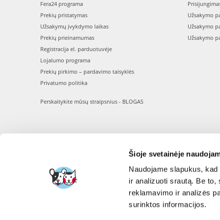
Fera24 programa
Prisijungima
Prekių pristatymas
Užsakymo pa
Užsakymų įvykdymo laikas
Užsakymo pa
Prekių prieinamumas
Užsakymo pa
Registracija el. parduotuvėje
Lojalumo programa
Prekių pirkimo – pardavimo taisyklės
Privatumo politika
Perskaitykite mūsų straipsnius - BLOGAS
Šioje svetainėje naudojam
Naudojame slapukus, kad g
ir analizuoti srautą. Be t
reklamavimo ir analizės par
surinktos informacijos.