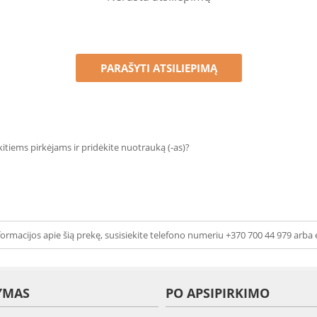
PARAŠYTI ATSILIEPIMĄ
 kitiems pirkėjams ir pridėkite nuotrauką (-as)?
ormacijos apie šią prekę, susisiekite telefono numeriu +370 700 44 979 arba 
YMAS
PO APSIPIRKIMO