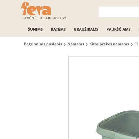
GYVŪNĖLIŲ PARDUOTUVĖ
ŠUNIMS
KATĖMS
GRAUŽIKAMS
PAUKŠČIAMS
Pagrindinis puslapis
Namams
Kitos prekės namams
CU