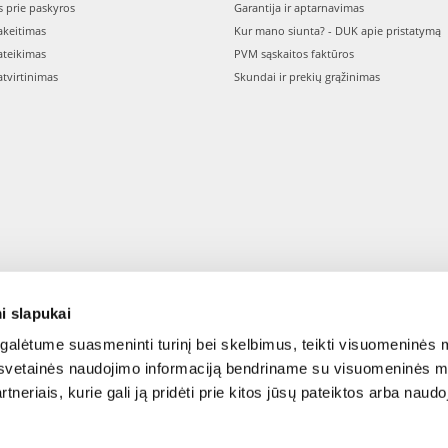
s prie paskyros
Garantija ir aptarnavimas
keitimas
Kur mano siunta? - DUK apie pristatymą
teikimas
PVM sąskaitos faktūros
tvirtinimas
Skundai ir prekių grąžinimas
i slapukai
alėtume suasmeninti turinį bei skelbimus, teikti visuomeninės m
o, svetainės naudojimo informaciją bendriname su visuomeninės m
tneriais, kurie gali ją pridėti prie kitos jūsų pateiktos arba naud