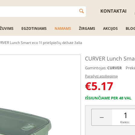
KONTAKTAI
ŽUVIMS
EGZOTINIAMS
NAMAMS
ŽIRGAMS
AKCIJOS
BLO
RVER Lunch Smart eco 1l priešpiečių dėžutė žalia
CURVER Lunch Smart 
Gamintojas:
Prek
CURVER
Parašyti atsiliepimą
€
5.17
IŠSIUNČIAME PER 48 VAL
−
Kiekis: