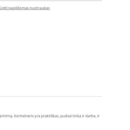
iūrėti papildomas nuotraukas
inimą. Konteineris yra praktiškas, puikiai tinka ir darbe, ir