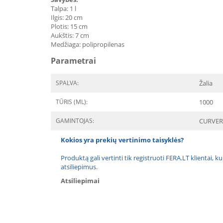
Talpa: 1 l
Ilgis: 20 cm
Plotis: 15 cm
Aukštis: 7 cm
Medžiaga: polipropilenas
Parametrai
SPALVA:
Žalia
TŪRIS (ML):
1000
GAMINTOJAS:
CURVER
Kokios yra prekių vertinimo taisyklės?
Produktą gali vertinti tik registruoti FERA.LT klientai, k
atsiliepimus.
Atsiliepimai