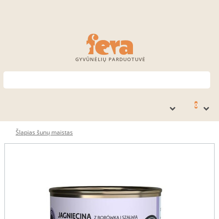
GYVŪNĖLIŲ PARDUOTUVĖ
0
Šlapias šunų maistas