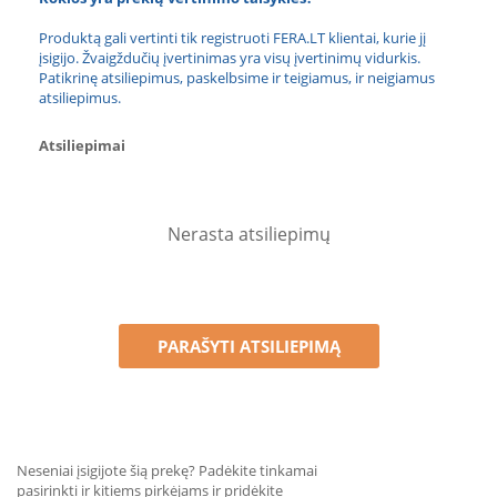
Produktą gali vertinti tik registruoti FERA.LT klientai, kurie jį
įsigijo. Žvaigždučių įvertinimas yra visų įvertinimų vidurkis.
Patikrinę atsiliepimus, paskelbsime ir teigiamus, ir neigiamus
atsiliepimus.
Atsiliepimai
Nerasta atsiliepimų
PARAŠYTI ATSILIEPIMĄ
Neseniai įsigijote šią prekę? Padėkite tinkamai
pasirinkti ir kitiems pirkėjams ir pridėkite