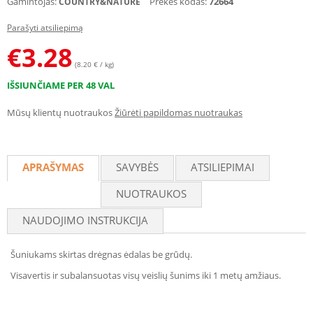
Gamintojas:
Prekės kodas:
72664
COUNTRY&NATURE
Parašyti atsiliepimą
€
3.28
(8.20 € / kg)
IŠSIUNČIAME PER 48 VAL
Mūsų klientų nuotraukos
Žiūrėti papildomas nuotraukas
APRAŠYMAS
SAVYBĖS
ATSILIEPIMAI
NUOTRAUKOS
NAUDOJIMO INSTRUKCIJA
Šuniukams skirtas drėgnas ėdalas be grūdų.
Visavertis ir subalansuotas visų veislių šunims iki 1 metų amžiaus.