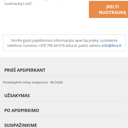
nuotrauką (-as)?
ĮKELTI
NUOTRAUKĄ
Norite gauti papildomos informacijos apie šią prekę, susisiekite
telefono numeriu +370 700 44 979 arba el. pašto adresu
info@fera.lt
PRIEŠ APSIPERKANT
Perskaitykite mūsų straipsnius - BLOGAS
UŽSAKYMAS
PO APSIPIRKIMO
SUSIPAŽINKIME