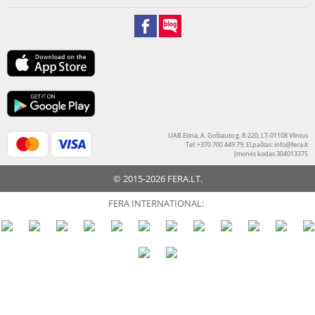
UAB Etina, A. Goštauto g. 8-220, LT-01108 Vilnius
Tel: +370 700 449 79, El.paštas:
info@fera.lt
Įmonės kodas 304013375
© 2015-2026 FERA.LT.
FERA INTERNATIONAL: