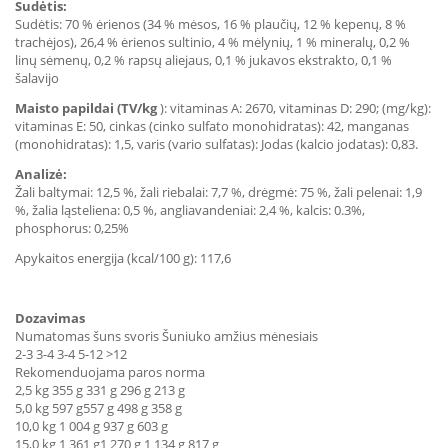
Sudėtis:
Sudėtis: 70 % ėrienos (34 % mėsos, 16 % plaučių, 12 % kepenų, 8 %
trachėjos), 26,4 % ėrienos sultinio, 4 % mėlynių, 1 % mineralų, 0,2 %
linų sėmenų, 0,2 % rapsų aliejaus, 0,1 % jukavos ekstrakto, 0,1 %
šalavijo
Maisto papildai (TV/kg
): vitaminas A: 2670, vitaminas D: 290; (mg/kg):
vitaminas E: 50, cinkas (cinko sulfato monohidratas): 42, manganas
(monohidratas): 1,5, varis (vario sulfatas): Jodas (kalcio jodatas): 0,83.
Analizė:
Žali baltymai: 12,5 %, žali riebalai: 7,7 %, drėgmė: 75 %, žali pelenai: 1,9
%, žalia ląsteliena: 0,5 %, angliavandeniai: 2,4 %, kalcis: 0.3%,
phosphorus: 0,25%
Apykaitos energija (kcal/100 g): 117,6
Dozavimas
Numatomas šuns svoris Šuniuko amžius mėnesiais
2-3 3-4 3-4 5-12 >12
Rekomenduojama paros norma
2,5 kg 355 g 331 g 296 g 213 g
5,0 kg 597 g557 g 498 g 358 g
10,0 kg 1 004 g 937 g 603 g
15,0 kg 1 361 g1 270 g 1 134 g 817 g