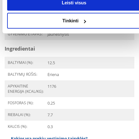
Leisti visus
GAMINTOJAS:
COUNTRY&NATURE
Paskirtis
Tinkinti
GYVENIMO ETAPAS:
Jaunesnysis
Ingredientai
BALTYMAI (%):
12.5
BALTYMŲ RŪŠIS:
Ėriena
APYKAITINĖ
1176
ENERGIJA (KCAL/KG):
FOSFORAS (%):
0.25
RIEBALAI (%):
7.7
KALCIS (%):
0.3
Kokios yra prekių vertinimo taisyklės?