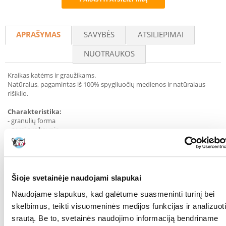
Recommend
APRAŠYMAS
SAVYBĖS
ATSILIEPIMAI
NUOTRAUKOS
Kraikas katėms ir graužikams.
Natūralus, pagamintas iš 100% spygliuočių medienos ir natūralaus
rišiklio.
Charakteristika:
- granulių forma
- gerai susikaupia
- biologiškai skaidomas
- ypač sugeriantis
Kraikas ilgaplaukėms veislėms rekomenduojamas dėl to, kad kraikas
neprilimpa prie kailio.
Šioje svetainėje naudojami slapukai
Naudojame slapukus, kad galėtume suasmeninti turinį bei
skelbimus, teikti visuomeninės medijos funkcijas ir analizuoti
Rekomenduojamas naudojimas:
srautą. Be to, svetainės naudojimo informaciją bendriname
Į kraiko dėžę supilkite 3-5 cm sluoksnį ir tolygiai paskirstykite jį ant viso