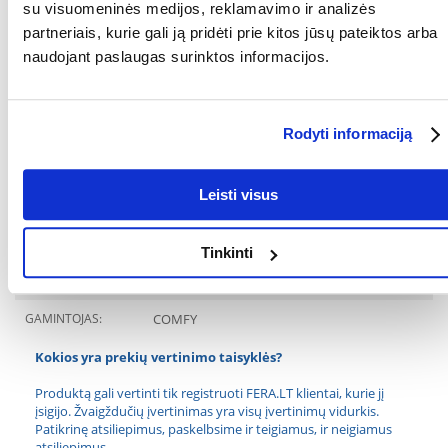
paviršiaus.
su visuomeninės medijos, reklamavimo ir analizės
Kasdien reikia pašalinti nešvarumus iš kraiko dėžės ir grumstų kraiko
partneriais, kurie gali ją pridėti prie kitos jūsų pateiktos arba
fragmentus.
naudojant paslaugas surinktos informacijos.
Norint palaikyti švarą, maždaug po mėnesio naudojimo reikia pašalinti
visą kraiką, kruopščiai išplauti kraiko dėžę ir užpildyti nauju kraiku.
RŪŠIS:
Medinis
Rodyti informaciją
Parametrai
ABSORBCIJOS TIPAS:
Leisti visus
GALIMYBĖ NULEISTI
Taip
TUALETE:
Tinkinti
TŪRIS (ML):
7000
GAMINTOJAS:
COMFY
Kokios yra prekių vertinimo taisyklės?
Produktą gali vertinti tik registruoti FERA.LT klientai, kurie jį
įsigijo. Žvaigždučių įvertinimas yra visų įvertinimų vidurkis.
Patikrinę atsiliepimus, paskelbsime ir teigiamus, ir neigiamus
atsiliepimus.