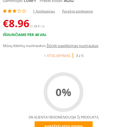
Gamintojas:
Prekės kodas:
45252
COMFY
1 Atsiliepimas
Parašyti atsiliepimą
€
8.96
(1.28 € / l)
IŠSIUNČIAME PER 48 VAL
Mūsų klientų nuotraukos
Žiūrėti papildomas nuotraukas
1 ATSILIEPIMAS
3 z 5
0%
0% KLIENTAI REKOMENDUOJA ŠĮ PRODUKTĄ
PARAŠYTI ATSILIEPIMĄ