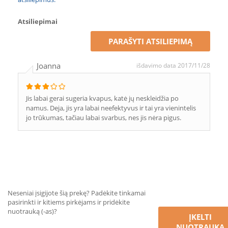
Atsiliepimai
PARAŠYTI ATSILIEPIMĄ
Joanna
išdavimo data 2017/11/28
Jis labai gerai sugeria kvapus, katė jų neskleidžia po
namus. Deja, jis yra labai neefektyvus ir tai yra vienintelis
jo trūkumas, tačiau labai svarbus, nes jis nėra pigus.
Neseniai įsigijote šią prekę? Padėkite tinkamai
pasirinkti ir kitiems pirkėjams ir pridėkite
nuotrauką (-as)?
ĮKELTI
NUOTRAUKĄ