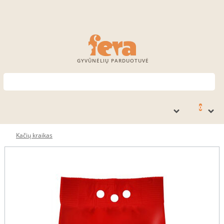
GYVŪNĖLIŲ PARDUOTUVĖ
0
Kačių kraikas