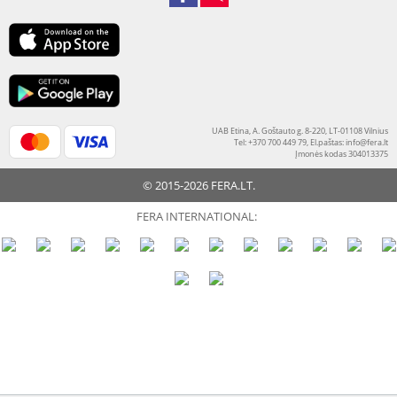
UAB Etina, A. Goštauto g. 8-220, LT-01108 Vilnius
Tel: +370 700 449 79, El.paštas:
info@fera.lt
Įmonės kodas 304013375
© 2015-2026 FERA.LT.
FERA INTERNATIONAL: