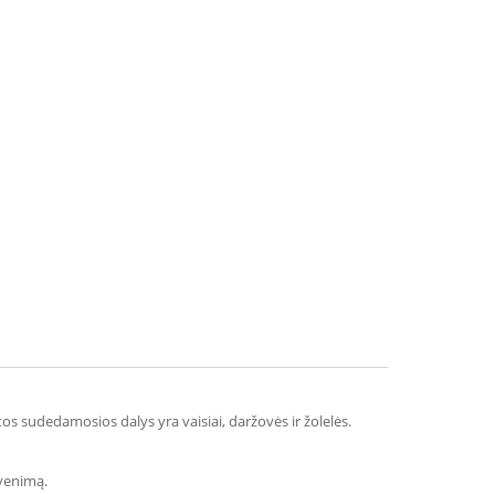
itos sudedamosios dalys yra vaisiai, daržovės ir žolelės.
yvenimą.