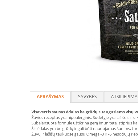
APRAŠYMAS
SAVYBĖS
ATSILIEPIMA
Visavertis sausas ėdalas be grūdų suaugusiems visų v
Žuvies receptas yra hipoalerginis. Sudėtyje yra lašišos ir si
Subalansuota formulė užtikrina gerą imunitetą, stiprius kaul
Šis ėdalas yra be grūdų ir gali būti naudojamas šunims, tu
Žuvų ir lašišų taukuose gausu Omega -3 ir -6 nesočiųjų rieb