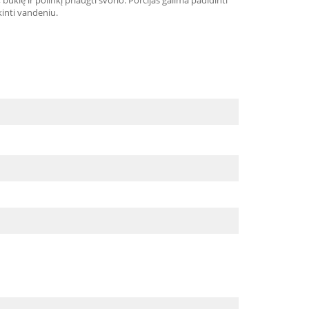
 būklę ir polinkį priaugti svorio. Porcijas galima padidinti
kinti vandeniu.