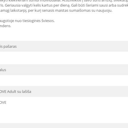
ikyti kiekvienam šuniui individualiai. Atsižvelkite į savo šuns amžių, sveikatą,
. Geriausia valgyti kelis kartus per dieną. Gali būti šeriami sausi arba sudrė
namąjį laikotarpį, per kurį senasis maistas sumaišomas su naujuoju.
saugotoje nuo tiesioginės šviesos.
andens.
is pašaras
alus
VE Adult su lašiša
OVE