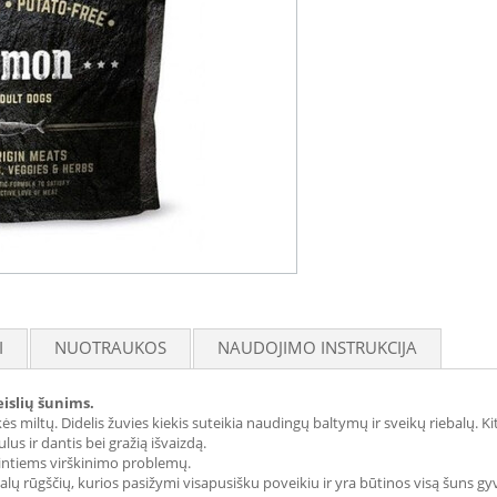
I
NUOTRAUKOS
NAUDOJIMO INSTRUKCIJA
eislių šunims.
lkės miltų. Didelis žuvies kiekis suteikia naudingų baltymų ir sveikų riebalų. K
us ir dantis bei gražią išvaizdą.
rintiems virškinimo problemų.
alų rūgščių, kurios pasižymi visapusišku poveikiu ir yra būtinos visą šuns g