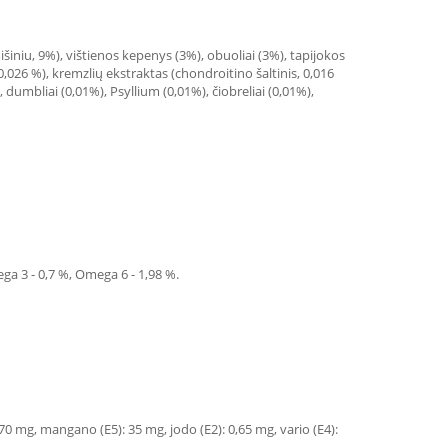
 mišiniu, 9%), vištienos kepenys (3%), obuoliai (3%), tapijokos
 0,026 %), kremzlių ekstraktas (chondroitino šaltinis, 0,016
 dumbliai (0,01%), Psyllium (0,01%), čiobreliai (0,01%),
mega 3 - 0,7 %, Omega 6 - 1,98 %.
 70 mg, mangano (E5): 35 mg, jodo (E2): 0,65 mg, vario (E4):