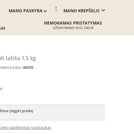
0
MANO PASKYRA
MANO KREPŠELIS
NEMOKAMAS PRISTATYMAS
UŽSAKYMAMS NUO 24EUR
GAS
 lašiša 1,5 kg
rekės kodas:
46530
g)
lima įsigyti prekę
iūrėti papildomas nuotraukas