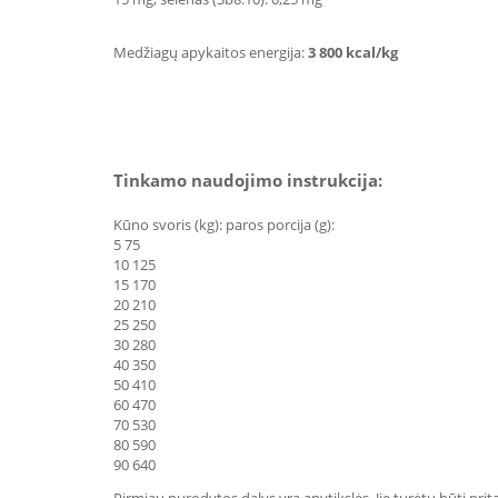
Medžiagų apykaitos energija:
3 800 kcal/kg
Tinkamo naudojimo instrukcija:
Kūno svoris (kg): paros porcija (g):
5 75
10 125
15 170
20 210
25 250
30 280
40 350
50 410
60 470
70 530
80 590
90 640