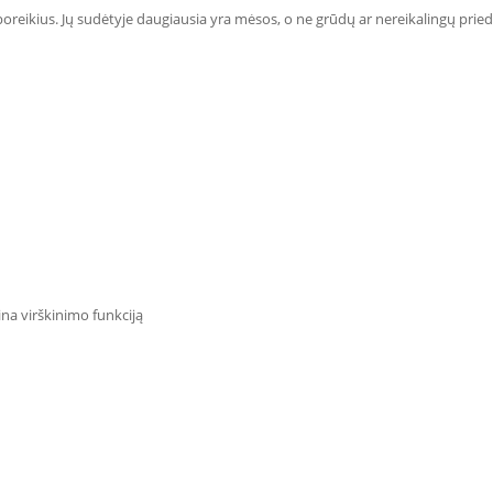
poreikius. Jų sudėtyje daugiausia yra mėsos, o ne grūdų ar nereikalingų prie
ina virškinimo funkciją