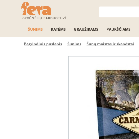
GYVŪNĖLIŲ PARDUOTUVĖ
ŠUNIMS
KATĖMS
GRAUŽIKAMS
PAUKŠČIAMS
Pagrindinis puslapis
Šunims
Šunų maistas ir skanėstai