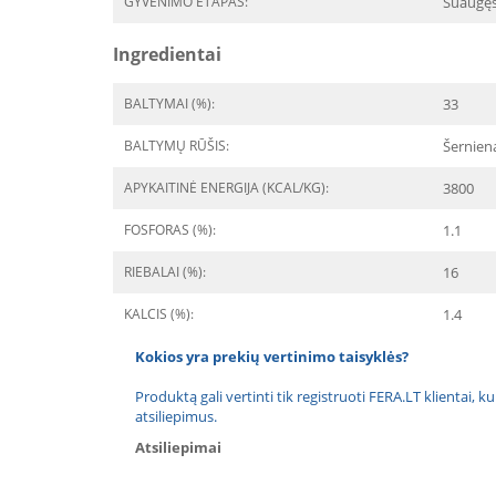
GYVENIMO ETAPAS:
Suaugę
Ingredientai
BALTYMAI (%):
33
BALTYMŲ RŪŠIS:
Šernien
APYKAITINĖ ENERGIJA (KCAL/KG):
3800
FOSFORAS (%):
1.1
RIEBALAI (%):
16
KALCIS (%):
1.4
Kokios yra prekių vertinimo taisyklės?
Produktą gali vertinti tik registruoti FERA.LT klientai, k
atsiliepimus.
Atsiliepimai