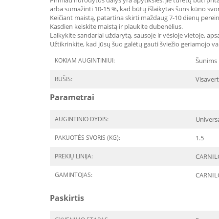
Pirmiau nurodytos dalys yra apytikslės. Jie turėtų būti prita
arba sumažinti 10-15 %, kad būtų išlaikytas šuns kūno svoris
Keičiant maistą, patartina skirti maždaug 7-10 dienų perei
Kasdien keiskite maistą ir plaukite dubenėlius.
Laikykite sandariai uždarytą, sausoje ir vėsioje vietoje, ap
Užtikrinkite, kad jūsų šuo galėtų gauti šviežio geriamojo v
KOKIAM AUGINTINIUI:
Šunims
RŪŠIS:
Visavert
Parametrai
AUGINTINIO DYDIS:
Univers
PAKUOTĖS SVORIS (KG):
1.5
PREKIŲ LINIJA:
CARNILO
GAMINTOJAS:
CARNIL
Paskirtis