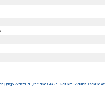
s
a
urie jį įsigijo. Žvaigždučių įvertinimas yra visų įvertinimų vidurkis. Patikrinę 