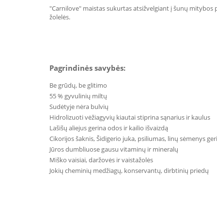
"Carnilove" maistas sukurtas atsižvelgiant į šunų mitybos 
žolelės.
Pagrindinės savybės:
Be grūdų, be glitimo
55 % gyvulinių miltų
Sudėtyje nėra bulvių
Hidrolizuoti vėžiagyvių kiautai stiprina sąnarius ir kaulus
Lašišų aliejus gerina odos ir kailio išvaizdą
Cikorijos šaknis, Šidigerio juka, psiliumas, linų sėmenys ger
Jūros dumbliuose gausu vitaminų ir mineralų
Miško vaisiai, daržovės ir vaistažolės
Jokių cheminių medžiagų, konservantų, dirbtinių priedų