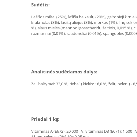
Sudėtis:
Lašišos miltai (25%), lašiša be kaulų (20%), geltonieji žirnia
krakmolas (3%), lašišų aliejus (3%), morkos (1%), linų sėklos
%), alaus mielės (mannooligosacharidų šaltinis, 0,015 %), cik
rozmarinai (0,01%), raudonėliai (0,01%), spanguolės (0,000
Analitinės sudėdamos dalys:
Žali baltymai: 33,0 %, riebalų kiekis: 16,0 %, žalių pelenų - 
Priedai 1 kg:
Vitaminas A (E672): 20 000 TV, vitaminas D3 (E671): 1 500 TV,
15 mg, selenas (3b8.10): 0,25 mg