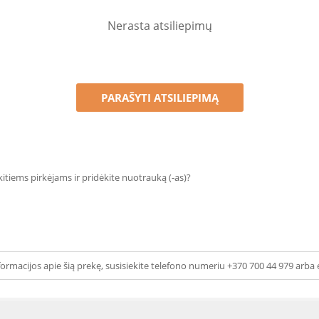
Nerasta atsiliepimų
PARAŠYTI ATSILIEPIMĄ
 kitiems pirkėjams ir pridėkite nuotrauką (-as)?
ormacijos apie šią prekę, susisiekite telefono numeriu +370 700 44 979 arba 