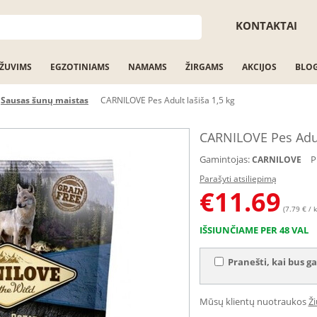
KONTAKTAI
ŽUVIMS
EGZOTINIAMS
NAMAMS
ŽIRGAMS
AKCIJOS
BLO
Sausas šunų maistas
CARNILOVE Pes Adult lašiša 1,5 kg
CARNILOVE Pes Adult
Gamintojas:
P
CARNILOVE
Parašyti atsiliepimą
€
11.69
(7.79 € / k
IŠSIUNČIAME PER 48 VAL
Pranešti, kai bus ga
Mūsų klientų nuotraukos
Ž