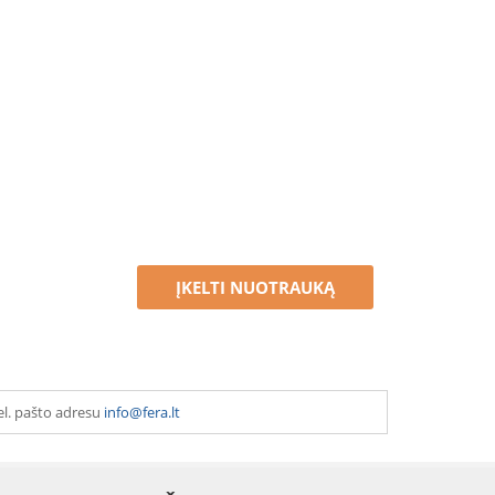
ĮKELTI NUOTRAUKĄ
el. pašto adresu
info@fera.lt