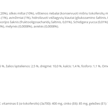
i (20%), silkės miltai (10%), vištienos riebalai (konservuoti mišriu tokoferolių
 (1%), avinžirniai (1%), hidrolizuoti vėžiagyvių kiautai (gliukozamino šaltinis,
orijos šaknis (fruktooligosacharidų šaltinis, 0,01%), Schidigera yucca (0,01%),
8%), mėlynės (0,0008%), avietės (0,0008%).
8,5 %, žalios ląstelienos: 2,5 %, drėgmė: 10,0 %, kalcis: 1,4 %, fosforo: 1,1 %, O
 vitaminas E (α-tokoferolis) (3a700): 400 mg, cinko (E6): 85 mg, geležies (E1):