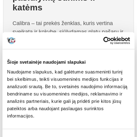
katėms
Calibra – tai prekės ženklas, kuris vertina
sveikatą ir kokybę, siūlydamas platų pašarų ir
papildų pasirinkimą. Mūsų asortimente rasi:
• pašarus, pritaikytus įvairaus amžiaus šunų ir
Šioje svetainėje naudojami slapukai
kačių poreikiams,
Naudojame slapukus, kad galėtume suasmeninti turinį
• aukščiausios kokybės ingredientus –
bei skelbimus, teikti visuomeninės medijos funkcijas ir
gausius baltymų ir vitaminų,
analizuoti srautą. Be to, svetainės naudojimo informaciją
• produktus, atitinkančius įvairius augintinių
bendriname su visuomeninės medijos, reklamavimo ir
skonio pomėgius,
analizės partneriais, kurie gali ją pridėti prie kitos jūsų
pateiktos arba naudojant paslaugas surinktos
• platų papildų pasirinkimą, padedantį
informacijos.
palaikyti tavo augintinio sveikatą ir formą,
• specialiai sukurtus produktus ypatingiems
poreikiams, pvz., alergijoms ar virškinimo