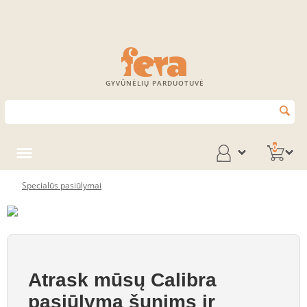
GYVŪNĖLIŲ PARDUOTUVĖ
0
Specialūs pasiūlymai
Atrask mūsų
Calibra
pasiūlymą šunims ir