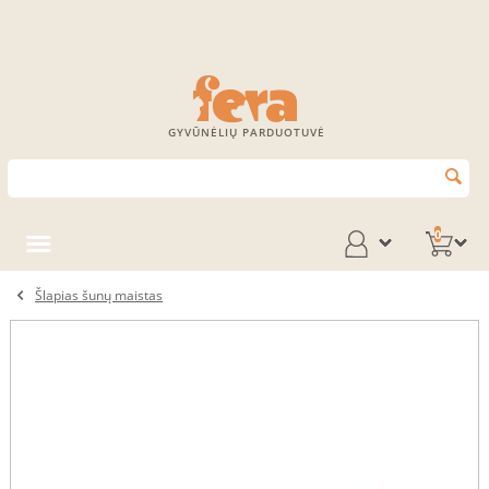
GYVŪNĖLIŲ PARDUOTUVĖ
0
Šlapias šunų maistas