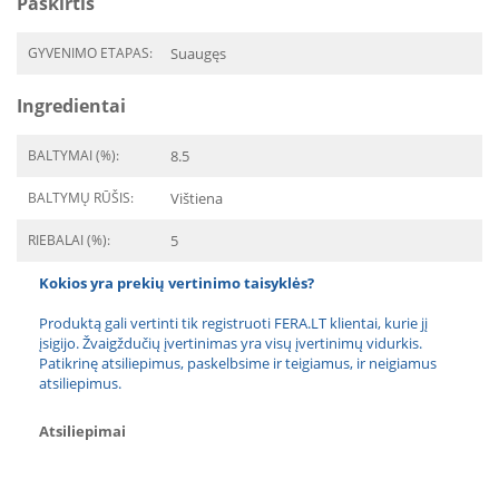
Paskirtis
GYVENIMO ETAPAS:
Suaugęs
Ingredientai
BALTYMAI (%):
8.5
BALTYMŲ RŪŠIS:
Vištiena
RIEBALAI (%):
5
Kokios yra prekių vertinimo taisyklės?
Produktą gali vertinti tik registruoti FERA.LT klientai, kurie jį
įsigijo. Žvaigždučių įvertinimas yra visų įvertinimų vidurkis.
Patikrinę atsiliepimus, paskelbsime ir teigiamus, ir neigiamus
atsiliepimus.
Atsiliepimai