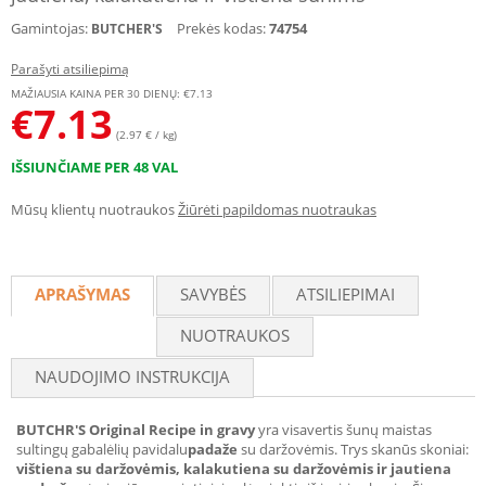
Gamintojas:
Prekės kodas:
74754
BUTCHER'S
Parašyti atsiliepimą
MAŽIAUSIA KAINA PER 30 DIENŲ: €
7.13
€
7.13
(2.97 € / kg)
IŠSIUNČIAME PER 48 VAL
Mūsų klientų nuotraukos
Žiūrėti papildomas nuotraukas
APRAŠYMAS
SAVYBĖS
ATSILIEPIMAI
NUOTRAUKOS
NAUDOJIMO INSTRUKCIJA
BUTCHR'S Original Recipe in gravy
yra visavertis šunų maistas
sultingų gabalėlių pavidalu
padaže
su daržovėmis. Trys skanūs skoniai:
vištiena su daržovėmis, kalakutiena su daržovėmis ir jautiena