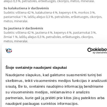
aliejus 0,3 %, petražolės, erškėtuogės, cikorijos, mėtos, mineralai.
Su kalakutiena ir daržovėmis
Sudėtis: vištiena 42 %, kalakutiena 4 %, kepenys 4 %, morkos 3 %,
pastarnokai 1 %, lašišų aliejus 0,3 %, petražolės, erškėtuogės, cikorijos,
mėtos, mineralai.
Su jautiena ir daržovėmis
Sudėtis: vištiena 42 %, jautiena 4 %, kepenys 4 %, pastarnokai 3 %,
žirniai 1 %, lašišų aliejus 0,3 %, petražolės, erškėtuogės, cikorijos,
mėtos, mineralai.
ANALITINĖS SUDEDAMOSIOS DALYS [%]
Žali baltymai 8,5
žalios ląstelienos 0,2
neapdoroti riebalai 5
Šioje svetainėje naudojami slapukai
žali pelenai* 2
drėgmė 82
Naudojame slapukus, kad galėtume suasmeninti turinį bei
* Konkrečiai į jūsų šuns maistą pelenų nededame - tai tik techninė
skelbimus, teikti visuomeninės medijos funkcijas ir analizuoti
sąvoka, apibūdinanti mineralų kiekį maiste.
srautą. Be to, svetainės naudojimo informaciją bendriname
PRIEDAI [/kg]
su visuomeninės medijos, reklamavimo ir analizės
vitaminas A 1250 TV
partneriais, kurie gali ją pridėti prie kitos jūsų pateiktos arba
Vitaminas D3 250 TV
cinkas 20 mg
naudojant paslaugas surinktos informacijos.