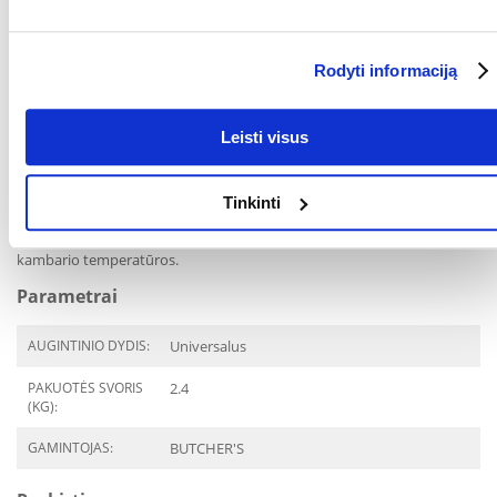
manganas 2,5 mg
jodas 0,5 mg
Rodyti informaciją
ŠĖRIMO
REIKŠMĖ 80 kcal/100g
Šuns dydis Mini Mažas Mažas Vidutinis Didelis
400 g skardinės Iki 1 1-1 ½ 1 ½-2 ½ 2 ½ 2 ½-3 ½
Leisti visus
Šeriant sausu ėdalu kartu su drėgnu ėdalu, 200 g drėgno ėdalo
pakeiskite 50 g sauso ėdalo. Visada turi būti šviežio geriamojo
vandens. Duomenys yra tik informacinio pobūdžio. Šėrimo režimas
Tinkinti
priklauso nuo šuns veislės ir aktyvumo. Laikykite sausoje ir vėsioje
vietoje. Atidarius laikyti šaldytuve ir sunaudoti per 2 dienas. Patiekite
kambario temperatūros.
Parametrai
AUGINTINIO DYDIS:
Universalus
PAKUOTĖS SVORIS
2.4
(KG):
GAMINTOJAS:
BUTCHER'S