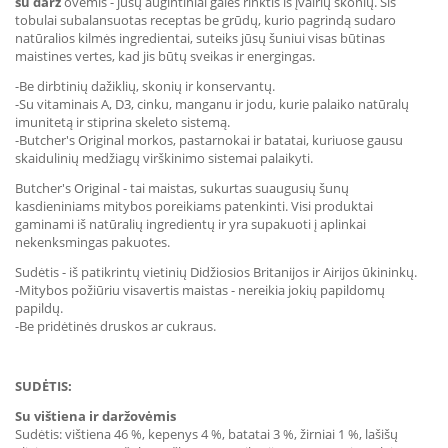
su darž
ovėmis - jūsų augintiniai galės rinktis iš įvairių skonių. Šis
tobulai subalansuotas receptas be grūdų, kurio pagrindą sudaro
natūralios kilmės ingredientai, suteiks jūsų šuniui visas būtinas
maistines vertes, kad jis būtų sveikas ir energingas.
-Be dirbtinių dažiklių, skonių ir konservantų.
-Su vitaminais A, D3, cinku, manganu ir jodu, kurie palaiko natūralų
imunitetą ir stiprina skeleto sistemą.
-Butcher's Original morkos, pastarnokai ir batatai, kuriuose gausu
skaidulinių medžiagų virškinimo sistemai palaikyti.
Butcher's Original - tai maistas, sukurtas suaugusių šunų
kasdieniniams mitybos poreikiams patenkinti. Visi produktai
gaminami iš natūralių ingredientų ir yra supakuoti į aplinkai
nekenksmingas pakuotes.
Sudėtis - iš patikrintų vietinių Didžiosios Britanijos ir Airijos ūkininkų.
-Mitybos požiūriu visavertis maistas - nereikia jokių papildomų
papildų.
-Be pridėtinės druskos ar cukraus.
SUDĖTIS:
Su vištiena ir daržovėmis
Sudėtis: vištiena 46 %, kepenys 4 %, batatai 3 %, žirniai 1 %, lašišų