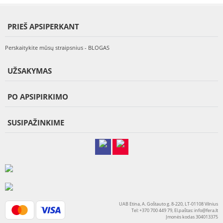
PRIEŠ APSIPERKANT
Perskaitykite mūsų straipsnius - BLOGAS
UŽSAKYMAS
PO APSIPIRKIMO
SUSIPAŽINKIME
UAB Etina, A. Goštauto g. 8-220, LT-01108 Vilnius
Tel: +370 700 449 79, El.paštas:
info@fera.lt
Įmonės kodas 304013375