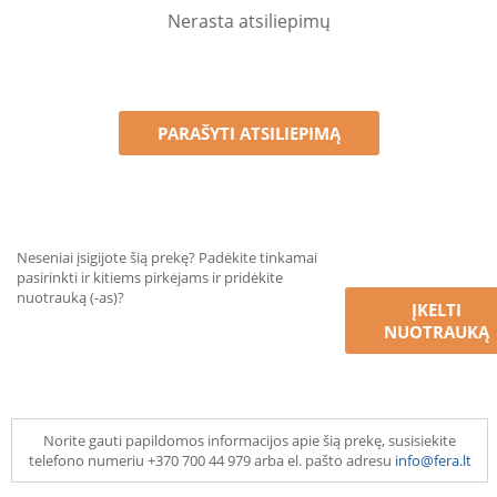
Nerasta atsiliepimų
PARAŠYTI ATSILIEPIMĄ
Neseniai įsigijote šią prekę? Padėkite tinkamai
pasirinkti ir kitiems pirkėjams ir pridėkite
nuotrauką (-as)?
ĮKELTI
NUOTRAUKĄ
Norite gauti papildomos informacijos apie šią prekę, susisiekite
telefono numeriu +370 700 44 979 arba el. pašto adresu
info@fera.lt