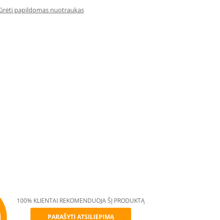
iūrėti papildomas nuotraukas
100% KLIENTAI REKOMENDUOJA ŠĮ PRODUKTĄ
PARAŠYTI ATSILIEPIMĄ