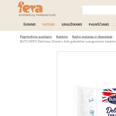
GYVŪNĖLIŲ PARDUOTUVĖ
ŠUNIMS
KATĖMS
GRAUŽIKAMS
PAUKŠČIAMS
Pagrindinis puslapis
Katėms
Kačių maistas ir skanėstai
BUTCHER'S Delicious Dinners želė gabalėliai suaugusioms katėms 4x