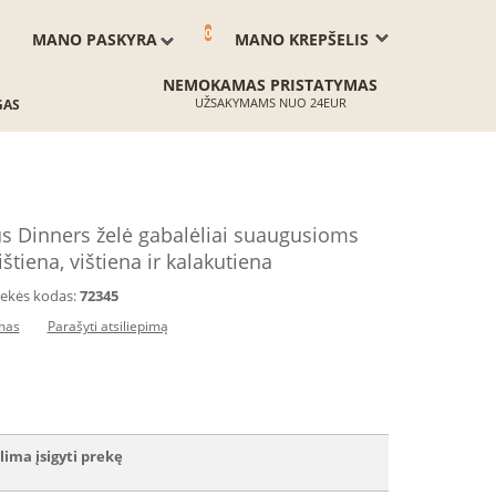
0
MANO PASKYRA
MANO KREPŠELIS
NEMOKAMAS PRISTATYMAS
UŽSAKYMAMS NUO 24EUR
GAS
s Dinners želė gabalėliai suaugusioms
tiena, vištiena ir kalakutiena
ekės kodas:
72345
imas
Parašyti atsiliepimą
lima įsigyti prekę