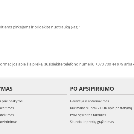
 kitiems pirkėjams ir pridėkite nuotrauką (-as)?
ormacijos apie šią prekę, susisiekite telefono numeriu +370 700 44 979 arba 
YMAS
PO APSIPIRKIMO
s prie paskyros
Garantija ir aptarnavimas
keitimas
Kur mano siunta? - DUK apie pristatymą
teikimas
PVM sąskaitos faktūros
tvirtinimas
Skundai ir prekių grąžinimas