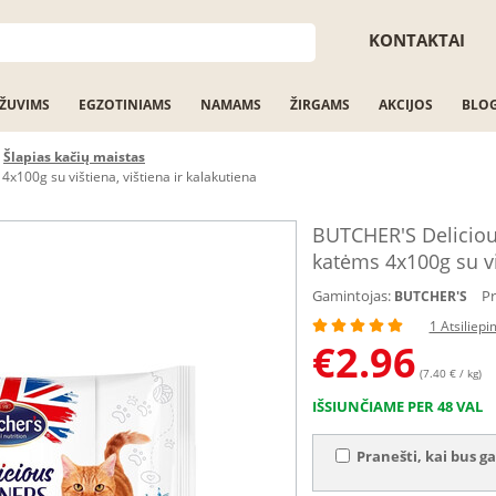
KONTAKTAI
ŽUVIMS
EGZOTINIAMS
NAMAMS
ŽIRGAMS
AKCIJOS
BLO
Šlapias kačių maistas
100g su vištiena, vištiena ir kalakutiena
BUTCHER'S Deliciou
katėms 4x100g su viš
Gamintojas:
Pr
BUTCHER'S
1 Atsiliep
€
2.96
(7.40 € / kg)
IŠSIUNČIAME PER 48 VAL
Pranešti, kai bus ga