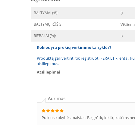
BALTYMAI (%):
8
BALTYMŲ RŪŠIS:
Vištiena
RIEBALAI (%):
3
Kokios yra prekių vertinimo taisyklės?
Produktą gali vertinti tik registruoti FERA.LT klientai, k
atsiliepimus.
Atsiliepimai
Aurimas
Puikios kokybės maistas. Be grūdų ir kitų katėms ne