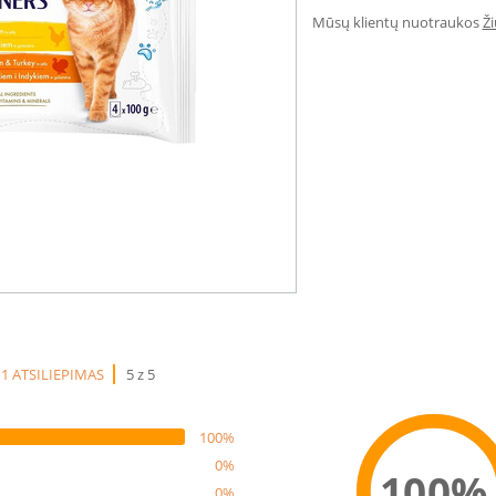
Mūsų klientų nuotraukos
Ž
1 ATSILIEPIMAS
5 z 5
100%
0%
100%
0%