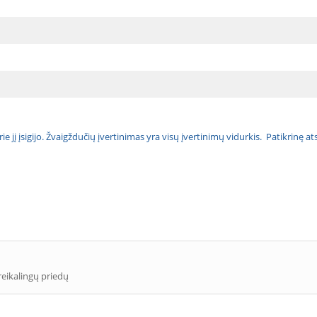
urie jį įsigijo. Žvaigždučių įvertinimas yra visų įvertinimų vidurkis. Patikrinę 
reikalingų priedų