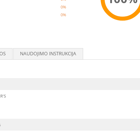
0%
0%
Reco
OS
NAUDOJIMO INSTRUKCIJA
R'S
s