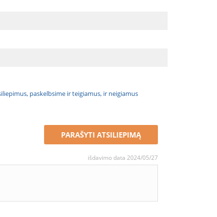
atsiliepimus, paskelbsime ir teigiamus, ir neigiamus
PARAŠYTI ATSILIEPIMĄ
išdavimo data 2024/05/27