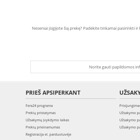
Neseniai įsigijote šią prekę? Padėkite tinkamai pasirinkti ir
Norite gauti papildomos inf
PRIEŠ APSIPERKANT
UŽSAK
Fera24 programa
Prisijungima
Prekių pristatymas
Užsakymo pa
Užsakymų įvykdymo laikas
Užsakymo pa
Prekių prieinamumas
Užsakymo pa
Registracija el. parduotuvėje