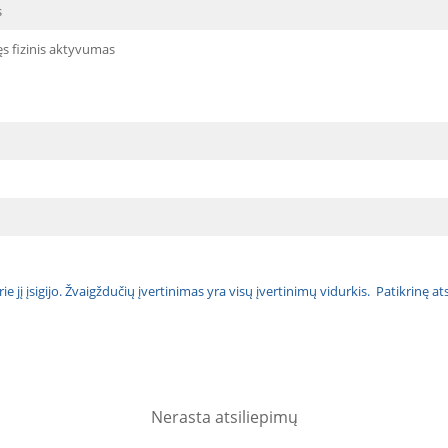
s
ęs fizinis aktyvumas
urie jį įsigijo. Žvaigždučių įvertinimas yra visų įvertinimų vidurkis. Patikrinę 
Nerasta atsiliepimų