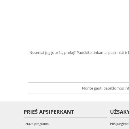
Neseniai įsigijote šią prekę? Padėkite tinkamai pasirinkti ir
Norite gauti papildomos inf
PRIEŠ APSIPERKANT
UŽSAK
Fera24 programa
Prisijungima