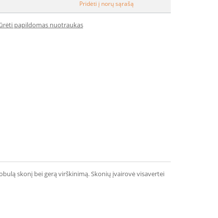
Pridėti į norų sąrašą
iūrėti papildomas nuotraukas
bulą skonį bei gerą virškinimą. Skonių įvairovė visavertei