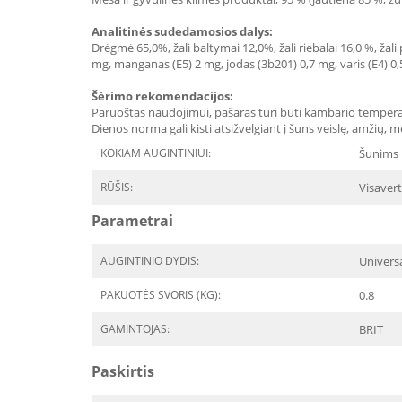
Analitinės sudedamosios dalys:
Drėgmė 65,0%, žali baltymai 12,0%, žali riebalai 16,0 %, žali
mg, manganas (E5) 2 mg, jodas (3b201) 0,7 mg, varis (E4) 0,5
Šėrimo rekomendacijos:
Paruoštas naudojimui, pašaras turi būti kambario temperat
Dienos norma gali kisti atsižvelgiant į šuns veislę, amžių, m
KOKIAM AUGINTINIUI:
Šunims
RŪŠIS:
Visavert
Parametrai
AUGINTINIO DYDIS:
Univers
PAKUOTĖS SVORIS (KG):
0.8
GAMINTOJAS:
BRIT
Paskirtis