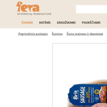
GYVŪNĖLIŲ PARDUOTUVĖ
ŠUNIMS
KATĖMS
GRAUŽIKAMS
PAUKŠČIAMS
Pagrindinis puslapis
Šunims
Šunų maistas ir skanėstai