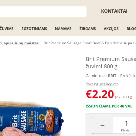
KONTAKTAI
ŽUVIMS
EGZOTINIAMS
NAMAMS
ŽIRGAMS
AKCIJOS
BLO
Šlapias šunų maistas
Brit Premium Sausage Sport Beef & Fish dešra su jauti
Brit Premium Sausag
žuvimi 800 g
Gamintojas:
Prekės k
BRIT
Parašyti atsiliepimą
€
2.20
(2.75 € / kg)
IŠSIUNČIAME PER 48 VAL
−
Kiekis: