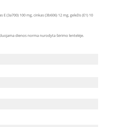
nas E (3a700) 100 mg, cinkas (3b606) 12 mg, geležis (E1) 10
menduojama dienos norma nurodyta šėrimo lentelėje.