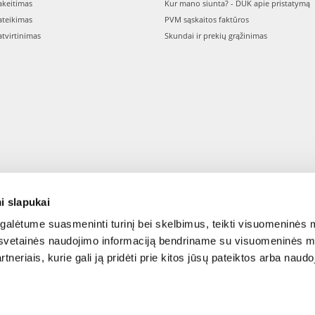
keitimas
Kur mano siunta? - DUK apie pristatymą
teikimas
PVM sąskaitos faktūros
tvirtinimas
Skundai ir prekių grąžinimas
i slapukai
alėtume suasmeninti turinį bei skelbimus, teikti visuomeninės m
o, svetainės naudojimo informaciją bendriname su visuomeninės m
tneriais, kurie gali ją pridėti prie kitos jūsų pateiktos arba naud
© 2015-2026 FERA.LT.