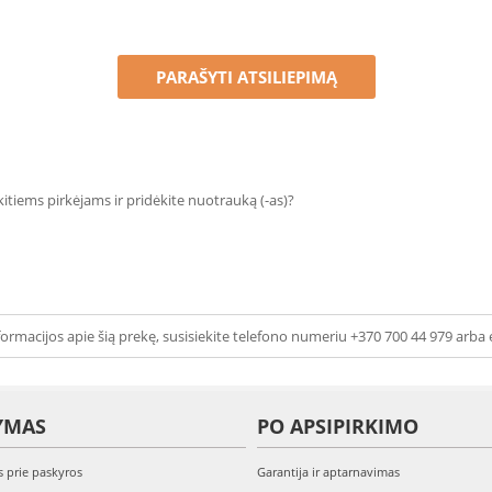
PARAŠYTI ATSILIEPIMĄ
 kitiems pirkėjams ir pridėkite nuotrauką (-as)?
ormacijos apie šią prekę, susisiekite telefono numeriu +370 700 44 979 arba 
YMAS
PO APSIPIRKIMO
s prie paskyros
Garantija ir aptarnavimas