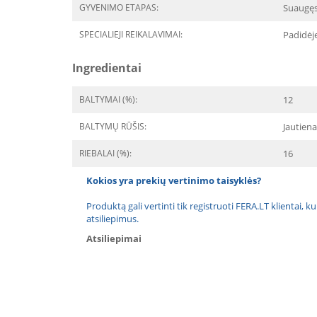
GYVENIMO ETAPAS:
Suaugę
SPECIALIEJI REIKALAVIMAI:
Padidėj
Ingredientai
BALTYMAI (%):
12
BALTYMŲ RŪŠIS:
Jautiena
RIEBALAI (%):
16
Kokios yra prekių vertinimo taisyklės?
Produktą gali vertinti tik registruoti FERA.LT klientai, k
atsiliepimus.
Atsiliepimai