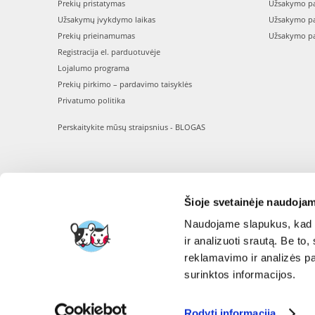
Prekių pristatymas
Užsakymo pa
Užsakymų įvykdymo laikas
Užsakymo pa
Prekių prieinamumas
Užsakymo pa
Registracija el. parduotuvėje
Lojalumo programa
Prekių pirkimo – pardavimo taisyklės
Privatumo politika
Perskaitykite mūsų straipsnius - BLOGAS
Šioje svetainėje naudojam
Naudojame slapukus, kad g
ir analizuoti srautą. Be t
reklamavimo ir analizės par
surinktos informacijos.
Rodyti informaciją