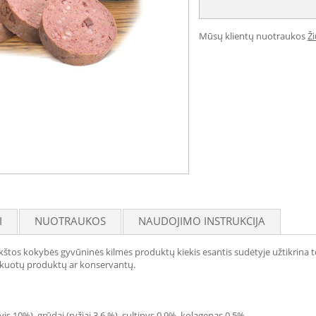
Mūsų klientų nuotraukos
Ž
I
NUOTRAUKOS
NAUDOJIMO INSTRUKCIJA
ukštos kokybės gyvūninės kilmės produktų kiekis esantis sudėtyje užtikrina to
fikuotų produktų ar konservantų.
is 10%), grūdai (ryžiai 3,6 %), sultinys 0,9%, kolagenas 0,5%.