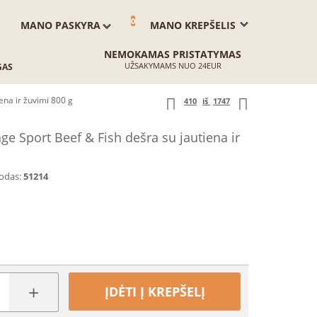
0
MANO PASKYRA
MANO KREPŠELIS
NEMOKAMAS PRISTATYMAS
UŽSAKYMAMS NUO 24EUR
GAS
ena ir žuvimi 800 g
410
iš
1747
e Sport Beef & Fish dešra su jautiena ir
odas:
51214
+
ĮDĖTI Į KREPŠELĮ