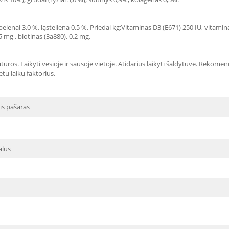
 pelenai 3,0 %, ląsteliena 0,5 %. Priedai kg:Vitaminas D3 (E671) 250 IU, vitami
 mg , biotinas (3a880), 0,2 mg.
ūros. Laikyti vėsioje ir sausoje vietoje. Atidarius laikyti šaldytuve. Reko
etų laikų faktorius.
is pašaras
alus