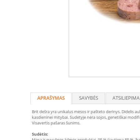
APRAŠYMAS
SAVYBĖS
ATSILIEPIMA
Brit dešra yra unikalus mėsos ir pašteto derinys. Didelis a
kasdieninei mitybai. Sudėtyje nėra sojos, genetiškai modi
Visavertis pašaras šunims.
Sudėtis:
Mėsa ir gyvulinės kilmės produktai, 95 % (jautiena 85 %, žuv