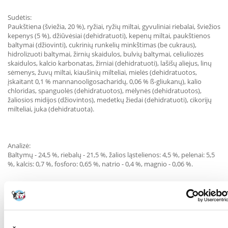
Sudėtis:
Paukštiena (šviežia, 20 %), ryžiai, ryžių miltai, gyvuliniai riebalai, šviežios
kepenys (5 %), džiūvėsiai (dehidratuoti), kepenų miltai, paukštienos
baltymai (džiovinti), cukrinių runkelių minkštimas (be cukraus),
hidrolizuoti baltymai, žirnių skaidulos, bulvių baltymai, celiuliozės
skaidulos, kalcio karbonatas, žirniai (dehidratuoti), lašišų aliejus, linų
sėmenys, žuvų miltai, kiaušinių milteliai, mielės (dehidratuotos,
įskaitant 0,1 % mannanooligosacharidų, 0,06 % ß-gliukanų), kalio
chloridas, spanguolės (dehidratuotos), mėlynės (dehidratuotos),
žaliosios midijos (džiovintos), medetkų žiedai (dehidratuoti), cikorijų
milteliai, juka (dehidratuota).
Analizė:
Baltymų - 24,5 %, riebalų - 21,5 %, žalios ląstelienos: 4,5 %, pelenai: 5,5
%, kalcis: 0,7 %, fosforo: 0,65 %, natrio - 0,4 %, magnio - 0,06 %.
Priedai 1 kg:
Vitaminas A: 25 000 TV, vitaminas D3: 1 500 TV, vitaminas E: 600 mg,
taurinas: 2 000 mg, antioksidantai