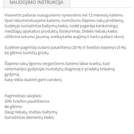
NAUDOJIMO INSTRUKCIJA
Visavertis pašaras suaugusioms vyresnėms nei 12 mėnesių katėms.
Ypač rekomenduojama katėms, turinčioms šlapimo takų problemų.
Sudėtyje sumažintas baltymų kiekis, todėl pagerėja kenksmingų
medžiagų apykaitos produktų išsiskyrimas. Didelis riebalų kiekis
užtikrina sotumo jausmą, sveiką katės augimą ir kartu pašaro skonį.
Sudėties pagrindą sudaro paukštiena (20 %) ir šviežios kepenys (5 %),
be glitimo turinčių grūdų.
Šlapimo takų ligomis sergančioms katėms labai svarbu, kad
veterinarijos gydytojas nustatytų diagnozę ir pradėtų tinkamą
gydymą.
Katę reikia skatinti gerti vandenį.
Pagrindinės savybės:
20% šviežios paukštienos
Be glitimo
Daug riebalų, mažiau baltymų
Sumažintas elementų kiekis