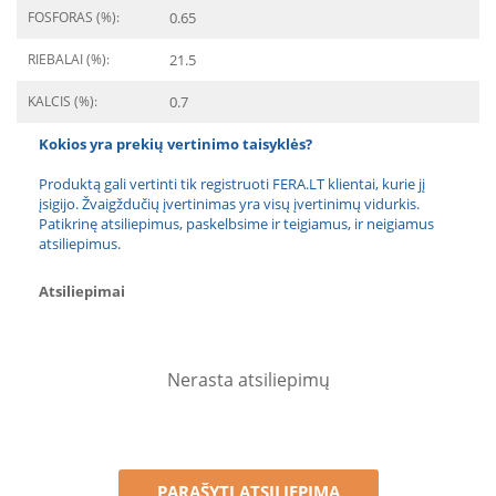
FOSFORAS (%):
0.65
RIEBALAI (%):
21.5
KALCIS (%):
0.7
Kokios yra prekių vertinimo taisyklės?
Produktą gali vertinti tik registruoti FERA.LT klientai, kurie jį
įsigijo. Žvaigždučių įvertinimas yra visų įvertinimų vidurkis.
Patikrinę atsiliepimus, paskelbsime ir teigiamus, ir neigiamus
atsiliepimus.
Atsiliepimai
Nerasta atsiliepimų
PARAŠYTI ATSILIEPIMĄ