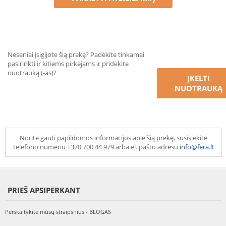
Neseniai įsigijote šią prekę? Padėkite tinkamai
pasirinkti ir kitiems pirkėjams ir pridėkite
nuotrauką (-as)?
ĮKELTI
NUOTRAUKĄ
Norite gauti papildomos informacijos apie šią prekę, susisiekite
telefono numeriu +370 700 44 979 arba el. pašto adresu
info@fera.lt
PRIEŠ APSIPERKANT
Perskaitykite mūsų straipsnius - BLOGAS