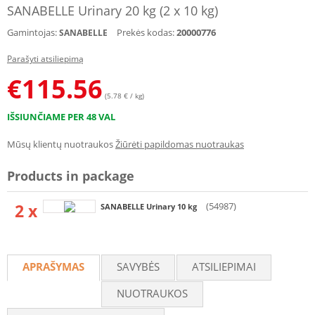
SANABELLE Urinary 20 kg (2 x 10 kg)
Gamintojas:
Prekės kodas:
20000776
SANABELLE
Parašyti atsiliepimą
€
115.56
(5.78 € / kg)
IŠSIUNČIAME PER 48 VAL
Mūsų klientų nuotraukos
Žiūrėti papildomas nuotraukas
Products in package
2 x
(54987)
SANABELLE Urinary 10 kg
APRAŠYMAS
SAVYBĖS
ATSILIEPIMAI
NUOTRAUKOS