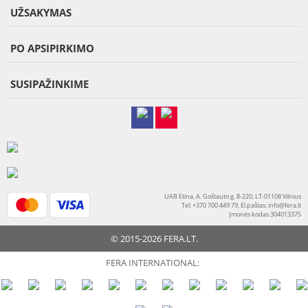
UŽSAKYMAS
PO APSIPIRKIMO
SUSIPAŽINKIME
UAB Etina, A. Goštauto g. 8-220, LT-01108 Vilnius
Tel: +370 700 449 79, El.paštas:
info@fera.lt
Įmonės kodas 304013375
© 2015-2026 FERA.LT.
FERA INTERNATIONAL: