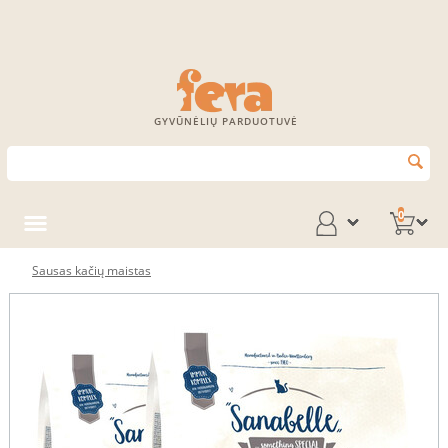
GYVŪNĖLIŲ PARDUOTUVĖ
0
Sausas kačių maistas