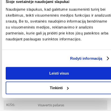
Šioje svetainėje naudojami slapukai
Naudojame slapukus, kad galėtume suasmeninti turinį bei
skelbimus, teikti visuomeninės medijos funkcijas ir analizuoti
Maitinimo rekomendacijos:
srautą. Be to, svetainės naudojimo informaciją bendriname
Katės kūno svoris Porcija per dieną
2 - 3 kg 40 - 50 g
su visuomeninės medijos, reklamavimo ir analizės
4 - 5 kg 65 - 75 g
partneriais, kurie gali ją pridėti prie kitos jūsų pateiktos arba
6 - 7 kg 80 - 90 g
naudojant paslaugas surinktos informacijos.
8 kg 100 g
Pirmiau nurodytos dalys yra apytikslės. Dienos racionas turėtų būti
pritaikytas kiekvienam asmeniui, atsižvelgiant į jo būklę, aktyvumą ir
Rodyti informaciją
sveikatos būklę.
Keisdami katės mitybą, laikykitės pereinamojo laikotarpio. Pirmąsias 5-
7 dienas rekomenduojama maišyti senąjį maistą su naujuoju,
Leisti visus
palaipsniui didinant naujojo maisto dalį.
Maitindami sausu maistu, skatinkite katę gerti daugiau šviežio
vandens. Katė visada turi turėti lengvą prieigą prie vandens.
Tinkinti
KOKIAM
Katėms
AUGINTINIUI:
RŪŠIS:
Visavertis pašaras