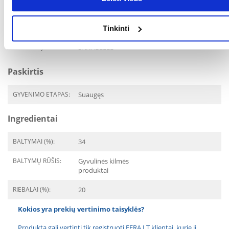
PAKUOTĖS SVORIS
0.055
Tinkinti
(KG):
GAMINTOJAS:
SANABELLE
Paskirtis
GYVENIMO ETAPAS:
Suaugęs
Ingredientai
BALTYMAI (%):
34
BALTYMŲ RŪŠIS:
Gyvulinės kilmės
produktai
RIEBALAI (%):
20
Kokios yra prekių vertinimo taisyklės?
Produktą gali vertinti tik registruoti FERA.LT klientai, kurie jį