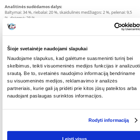
Analitinės sudėdamos dalys:
Baltymai: 34 %, riebalai: 20 %, skaidulinės medžiagos: 2 %, pelenai: 9,5
%, drėgmė: 28 %.
Tinkamo naudojimo instrukcija:
Katės kūno svoris: gabalėliai per dieną:
Šioje svetainėje naudojami slapukai
2 - 3 kg 2 - 4
Naudojame slapukus, kad galėtume suasmeninti turinį bei
4 - 5 kg 5 - 6
skelbimus, teikti visuomeninės medijos funkcijas ir analizuoti
Kaip papildomas ėdalas jis neturi sudaryti mitybos pagrindo. Reikėtų
srautą. Be to, svetainės naudojimo informaciją bendriname
laikytis gamintojo rekomendacijų dėl gabalėlių skaičiaus per dieną.
su visuomeninės medijos, reklamavimo ir analizės
Vanduo turi būti visada prieinamas.
partneriais, kurie gali ją pridėti prie kitos jūsų pateiktos arba
KOKIAM
Katėms
naudojant paslaugas surinktos informacijos.
AUGINTINIUI:
GAMINTOJAS:
Bosch Tiernahrung,
Vokietija
Rodyti informaciją
RŪŠIS:
Pašaro papildas
Parametrai
Leisti visus