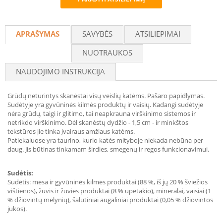
Recommend
APRAŠYMAS
SAVYBĖS
ATSILIEPIMAI
NUOTRAUKOS
NAUDOJIMO INSTRUKCIJA
Grūdų neturintys skanėstai visų veislių katėms. Pašaro papidlymas.
Sudėtyje yra gyvūninės kilmės produktų ir vaisių. Kadangi sudėtyje
nėra grūdų, taigi ir glitimo, tai neapkrauna virškinimo sistemos ir
netrikdo virškinimo. Dėl skanėstų dydžio - 1,5 cm - ir minkštos
tekstūros jie tinka įvairaus amžiaus katėms.
Patiekaluose yra taurino, kurio katės mityboje niekada nebūna per
daug. Jis būtinas tinkamam širdies, smegenų ir regos funkcionavimui.
Sudėtis:
Sudėtis: mėsa ir gyvūninės kilmės produktai (88 %, iš jų 20 % šviežios
vištienos), žuvis ir žuvies produktai (8 % upėtakio), mineralai, vaisiai (1
% džiovintų mėlynių), šalutiniai augaliniai produktai (0,05 % džiovintos
jukos).