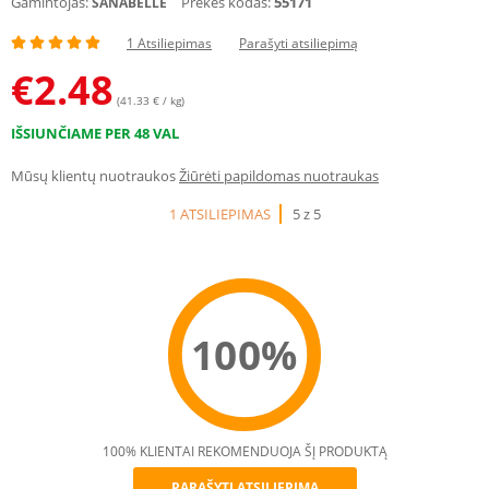
Gamintojas:
Prekės kodas:
55171
SANABELLE
1 Atsiliepimas
Parašyti atsiliepimą
€
2.48
(41.33 € / kg)
IŠSIUNČIAME PER 48 VAL
Mūsų klientų nuotraukos
Žiūrėti papildomas nuotraukas
1 ATSILIEPIMAS
5 z 5
100%
100% KLIENTAI REKOMENDUOJA ŠĮ PRODUKTĄ
PARAŠYTI ATSILIEPIMĄ