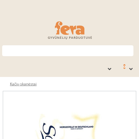
GYVŪNĖLIŲ PARDUOTUVĖ
0
Kačių skanėstai