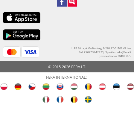
UAB Etina, A. Goštauto g. 8-220, LT-01108 Vilnius
Tel: +370 700 449 79, El.paštas:
info@fera.lt
Įmonės kodas 304013375
© 2015-2026 FERA.LT.
FERA INTERNATIONAL: