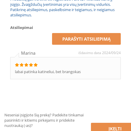
įsigijo. Žvaigždučių įvertinimas yra visų įvertinimų vidurkis.
Patikrinę atsiliepimus, paskelbsime ir teigiamus, ir neigiamus
atsiliepimus.
Atsiliepimai
PARAŠYTI ATSILIEPIMĄ
Marina
išdavimo data 2024/09/24
labai patinka katineliui, bet brangokas
Neseniai įsigijote šią prekę? Padėkite tinkamai
pasirinkti ir kitiems pirkėjams ir pridėkite
nuotrauką (-as)?
ĮKELTI