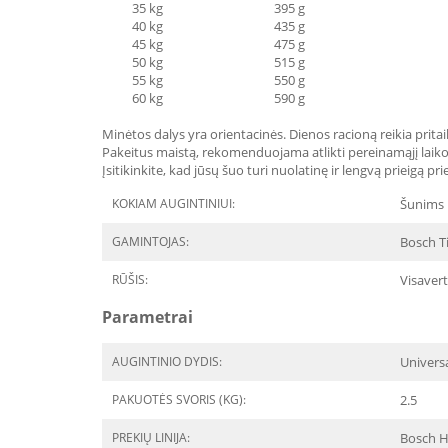
35 kg 395 g
40 kg 435 g
45 kg 475 g
50 kg 515 g
55 kg 550 g
60 kg 590 g
Minėtos dalys yra orientacinės. Dienos racioną reikia pritaik
Pakeitus maistą, rekomenduojama atlikti pereinamąjį laikot
Įsitikinkite, kad jūsų šuo turi nuolatinę ir lengvą prieigą pr
KOKIAM AUGINTINIUI:
Šunims
GAMINTOJAS:
Bosch T
RŪŠIS:
Visavert
Parametrai
AUGINTINIO DYDIS:
Univers
PAKUOTĖS SVORIS (KG):
2.5
PREKIŲ LINIJA:
Bosch H