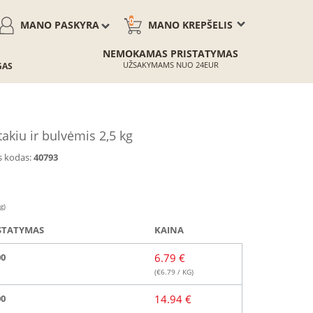
0
MANO PASKYRA
MANO KREPŠELIS
NEMOKAMAS PRISTATYMAS
UŽSAKYMAMS NUO 24EUR
GAS
kiu ir bulvėmis 2,5 kg
s kodas:
40793
g)
STATYMAS
KAINA
00
6.79 €
(€
6.79
/ KG)
00
14.94 €