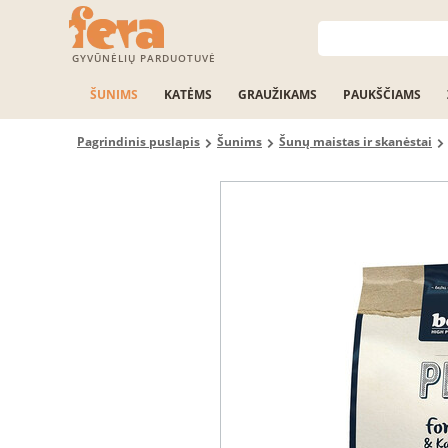
GYVŪNĖLIŲ PARDUOTUVĖ
ŠUNIMS
KATĖMS
GRAUŽIKAMS
PAUKŠČIAMS
Pagrindinis puslapis
Šunims
Šunų maistas ir skanėstai