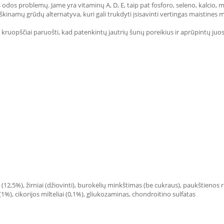
 odos problemų. Jame yra vitaminų A, D, E, taip pat fosforo, seleno, kalcio, ma
irškinamų grūdų alternatyva, kuri gali trukdyti įsisavinti vertingas maistines 
a kruopščiai paruošti, kad patenkintų jautrių šunų poreikius ir aprūpintų j
 (12,5%), žirniai (džiovinti), burokėlių minkštimas (be cukraus), paukštienos r
1%), cikorijos milteliai (0,1%), gliukozaminas, chondroitino sulfatas