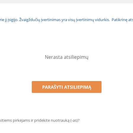
urie jį įsigijo. Žvaigždučių įvertinimas yra visų įvertinimų vidurkis. Patikrinę 
Nerasta atsiliepimų
PARAŠYTI ATSILIEPIMĄ
 kitiems pirkėjams ir pridėkite nuotrauką (-as)?