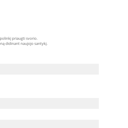
polinkį priaugti svorio.
eną didinant naujojo santykį.