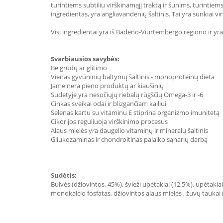
turintiems subtiliu virškinamąjį traktą ir šunims, turintiems
ingredientas, yra angliavandenių šaltinis. Tai yra sunkiai v
Visi ingredientai yra iš Badeno-Viurtembergo regiono ir yr
Svarbiausios savybės:
Be grūdų ar glitimo
Vienas gyvūninių baltymų šaltinis - monoproteinų dieta
Jame nėra pieno produktų ar kiaušinių
Sudėtyje yra nesočiųjų riebalų rūgščių Omega-3 ir -6
Cinkas sveikai odai ir blizgančiam kailiui
Selenas kartu su vitaminu E stiprina organizmo imunitetą
Cikorijos reguliuoja virškinimo procesus
Alaus mielės yra daugelio vitaminų ir mineralų šaltinis
Gliukozaminas ir chondroitinas palaiko sąnarių darbą
Sudėtis:
Bulvės (džiovintos, 45%), švieži upėtakiai (12,5%), upėtakiai
monokalcio fosfatas, džiovintos alaus mielės , žuvų taukai (