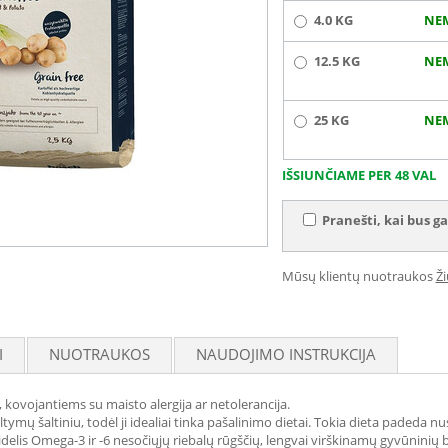
4.0 KG
NE
12.5 KG
NE
25 KG
NE
IŠSIUNČIAME PER 48 VAL
Pranešti, kai bus ga
Mūsų klientų nuotraukos
Ž
I
NUOTRAUKOS
NAUDOJIMO INSTRUKCIJA
ovojantiems su maisto alergija ar netolerancija.
ymų šaltiniu, todėl ji idealiai tinka pašalinimo dietai. Tokia dieta padeda nus
 didelis Omega-3 ir -6 nesočiųjų riebalų rūgščių, lengvai virškinamų gyvūninių