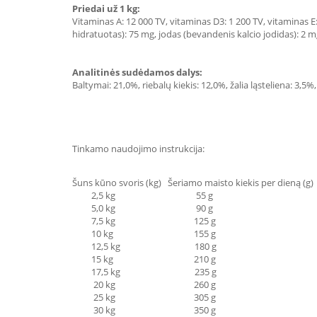
Priedai už 1 kg:
Vitaminas A: 12 000 TV, vitaminas D3: 1 200 TV, vitaminas E:
hidratuotas): 75 mg, jodas (bevandenis kalcio jodidas): 2 m
Analitinės sudėdamos dalys:
Baltymai: 21,0%, riebalų kiekis: 12,0%, žalia ląsteliena: 3,5%,
Tinkamo naudojimo instrukcija:
Šuns kūno svoris (kg) Šeriamo maisto kiekis per dieną (g)
2,5 kg 55 g
5,0 kg 90 g
7,5 kg 125 g
10 kg 155 g
12,5 kg 180 g
15 kg 210 g
17,5 kg 235 g
20 kg 260 g
25 kg 305 g
30 kg 350 g