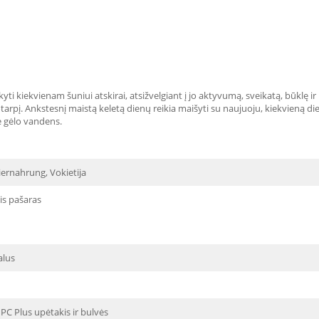
yti kiekvienam šuniui atskirai, atsižvelgiant į jo aktyvumą, sveikatą, būklę ir 
arpį. Ankstesnį maistą keletą dienų reikia maišyti su naujuoju, kiekvieną di
ie gėlo vandens.
iernahrung, Vokietija
is pašaras
alus
PC Plus upėtakis ir bulvės