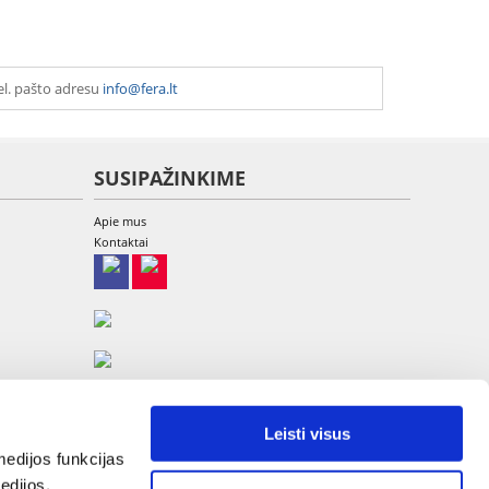
el. pašto adresu
info@fera.lt
SUSIPAŽINKIME
Apie mus
Kontaktai
Leisti visus
edijos funkcijas
edijos,