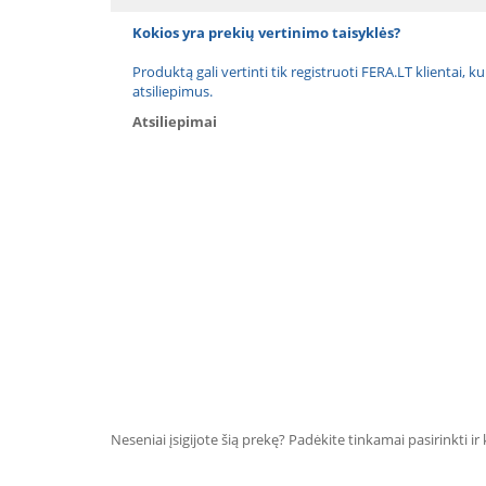
Kokios yra prekių vertinimo taisyklės?
Produktą gali vertinti tik registruoti FERA.LT klientai, k
atsiliepimus.
Atsiliepimai
Neseniai įsigijote šią prekę? Padėkite tinkamai pasirinkti ir