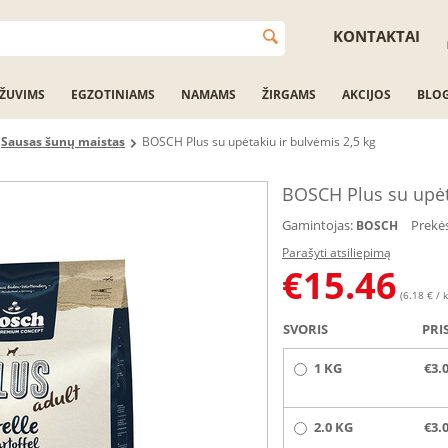
KONTAKTAI
ŽUVIMS
EGZOTINIAMS
NAMAMS
ŽIRGAMS
AKCIJOS
BLO
Sausas šunų maistas
BOSCH Plus su upėtakiu ir bulvėmis 2,5 kg
BOSCH Plus su upėta
Gamintojas:
Prekė
BOSCH
Parašyti atsiliepimą
€
15.46
(6.18 € / k
SVORIS
PRI
1 KG
€3.
2.0 KG
€3.