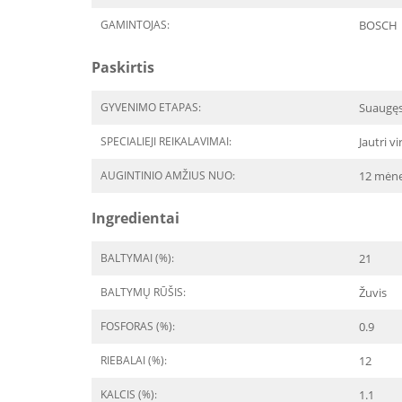
GAMINTOJAS:
BOSCH
Paskirtis
GYVENIMO ETAPAS:
Suaugę
SPECIALIEJI REIKALAVIMAI:
Jautri v
AUGINTINIO AMŽIUS NUO:
12 mėne
Ingredientai
BALTYMAI (%):
21
BALTYMŲ RŪŠIS:
Žuvis
FOSFORAS (%):
0.9
RIEBALAI (%):
12
KALCIS (%):
1.1