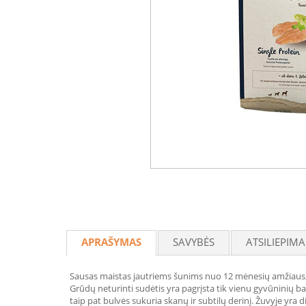
APRAŠYMAS
SAVYBĖS
ATSILIEPIMA
Sausas maistas jautriems šunims nuo 12 mėnesių amžiaus, k
Grūdų neturinti sudėtis yra pagrįsta tik vienu gyvūninių balt
taip pat bulvės sukuria skanų ir subtilų derinį. Žuvyje yra