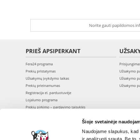
Norite gauti papildomos inf
PRIEŠ APSIPERKANT
UŽSAK
Fera24 programa
Prisijungima
Prekių pristatymas
Užsakymo pa
Užsakymų įvykdymo laikas
Užsakymo pa
Prekių prieinamumas
Užsakymo pa
Registracija el. parduotuvėje
Lojalumo programa
Prekių pirkimo – pardavimo taisyklės
Privatumo politika
Šioje svetainėje naudojam
Perskaitykite mūsų straipsnius - BLOGAS
Naudojame slapukus, kad g
ir analizuoti srautą. Be t