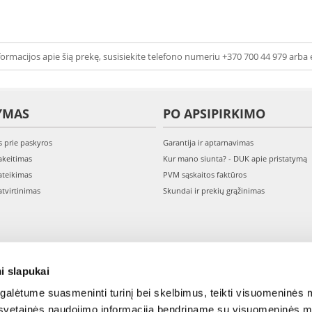
ormacijos apie šią prekę, susisiekite telefono numeriu +370 700 44 979 arba 
YMAS
PO APSIPIRKIMO
s prie paskyros
Garantija ir aptarnavimas
keitimas
Kur mano siunta? - DUK apie pristatymą
teikimas
PVM sąskaitos faktūros
tvirtinimas
Skundai ir prekių grąžinimas
i slapukai
alėtume suasmeninti turinį bei skelbimus, teikti visuomeninės m
o, svetainės naudojimo informaciją bendriname su visuomeninės m