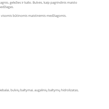
gnio, geležies ir kalio. Bulvės, kaip pagrindinis maisto
medžiagas.
uos visomis būtinomis maistinėmis medžiagomis.
iebalai, bulvių baltymai, augalinių baltymų hidrolizatas,