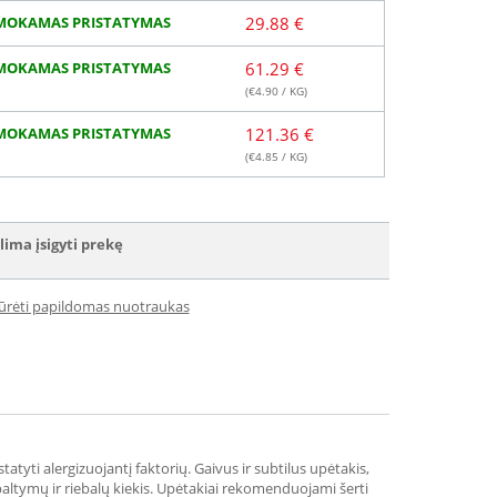
MOKAMAS PRISTATYMAS
29.88 €
MOKAMAS PRISTATYMAS
61.29 €
(€
4.90
/ KG)
MOKAMAS PRISTATYMAS
121.36 €
(€
4.85
/ KG)
lima įsigyti prekę
iūrėti papildomas nuotraukas
tatyti alergizuojantį faktorių. Gaivus ir subtilus upėtakis,
 baltymų ir riebalų kiekis. Upėtakiai rekomenduojami šerti