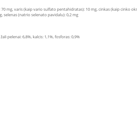
 70 mg, varis (kaip vario sulfato pentahidratas): 10 mg, cinkas (kaip cinko ok
g, selenas (natrio selenato pavidalu): 0,2 mg
 žali pelenai: 6,8%, kalcis: 1,1%, fosforas: 0,9%