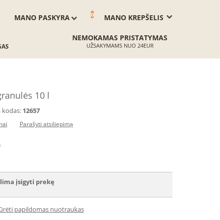
0
MANO PASKYRA
MANO KREPŠELIS
NEMOKAMAS PRISTATYMAS
UŽSAKYMAMS NUO 24EUR
GAS
ranulės 10 l
 kodas:
12657
mai
Parašyti atsiliepimą
)
lima įsigyti prekę
iūrėti papildomas nuotraukas