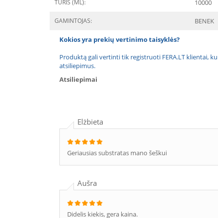
TŪRIS (ML):
10000
GAMINTOJAS:
BENEK
Kokios yra prekių vertinimo taisyklės?
Produktą gali vertinti tik registruoti FERA.LT klientai, k
atsiliepimus.
Atsiliepimai
Elżbieta
Geriausias substratas mano šeškui
Aušra
Didelis kiekis, gera kaina.