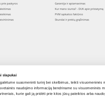
s prie paskyros
Garantija ir aptarnavimas
keitimas
Kur mano siunta? - DUK apie pristatymą
teikimas
PVM sąskaitos faktūros
tvirtinimas
Skundai ir prekių grąžinimas
i slapukai
alėtume suasmeninti turinį bei skelbimus, teikti visuomeninės m
o, svetainės naudojimo informaciją bendriname su visuomeninės m
tneriais, kurie gali ją pridėti prie kitos jūsų pateiktos arba naud