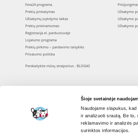
Fera24 programa
Prisijungima
Prekių pristatymas
Užsakymo pa
Užsakymų įvykdymo laikas
Užsakymo pa
Prekių prieinamumas
Užsakymo pa
Registracija el. parduotuvėje
Lojalumo programa
Prekių pirkimo – pardavimo taisyklės
Privatumo politika
Perskaitykite mūsų straipsnius - BLOGAS
Šioje svetainėje naudojam
Naudojame slapukus, kad g
ir analizuoti srautą. Be t
reklamavimo ir analizės par
surinktos informacijos.