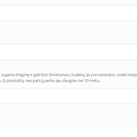
ai sugeria drėgmę ir gali būti išmetamas į tualetą. Jis yra natūralus, todėl nesi
u šį produktą, nes pats jį perku jau daugiau nei 10 metų.