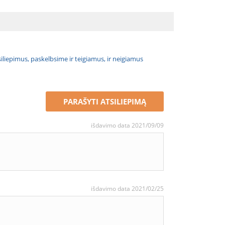
atsiliepimus, paskelbsime ir teigiamus, ir neigiamus
PARAŠYTI ATSILIEPIMĄ
išdavimo data 2021/09/09
išdavimo data 2021/02/25