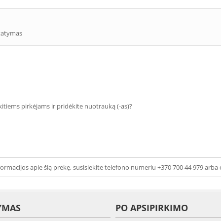
statymas
 kitiems pirkėjams ir pridėkite nuotrauką (-as)?
ormacijos apie šią prekę, susisiekite telefono numeriu +370 700 44 979 arba 
YMAS
PO APSIPIRKIMO