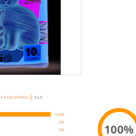
6 ATSILIEPIMAI
5 z 5
100%
0%
100%
0%