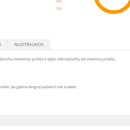
0%
0%
Reco
I
NUOTRAUKOS
gliuočių medienos, pušies ir eglės mikropluoštų be cheminių priedų.
alo. Jas galima lengvai pašalinti net tualete.