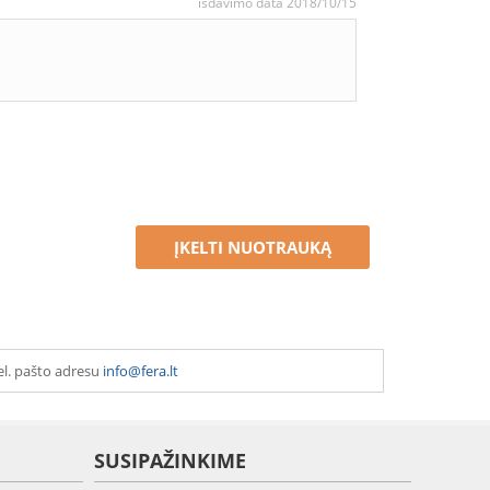
išdavimo data 2018/10/15
ĮKELTI NUOTRAUKĄ
el. pašto adresu
info@fera.lt
SUSIPAŽINKIME