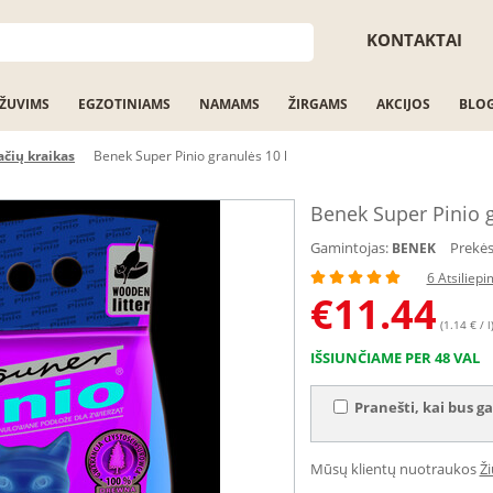
KONTAKTAI
ŽUVIMS
EGZOTINIAMS
NAMAMS
ŽIRGAMS
AKCIJOS
BLO
ačių kraikas
Benek Super Pinio granulės 10 l
Benek Super Pinio g
Gamintojas:
Prekės
BENEK
6 Atsiliepi
€
11.44
(1.14 € / l
IŠSIUNČIAME PER 48 VAL
Pranešti, kai bus ga
Mūsų klientų nuotraukos
Ž