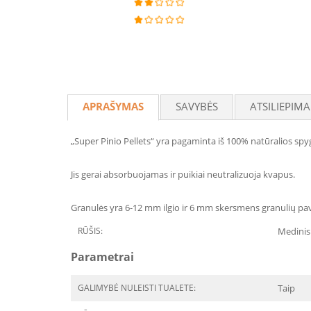
APRAŠYMAS
SAVYBĖS
ATSILIEPIMA
„Super Pinio Pellets“ yra pagaminta iš 100% natūralios spy
Jis gerai absorbuojamas ir puikiai neutralizuoja kvapus.
Granulės yra 6-12 mm ilgio ir 6 mm skersmens granulių pavid
RŪŠIS:
Medinis
Parametrai
GALIMYBĖ NULEISTI TUALETE:
Taip