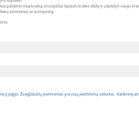
inti kasdien.
pašalinti visą kraiką, kruopščiai išplauti kraiko dėžę ir užpildyti nauju krai
atliekų konteinerį ar kompostą.
inis
urie jį įsigijo. Žvaigždučių įvertinimas yra visų įvertinimų vidurkis. Patikrinę 