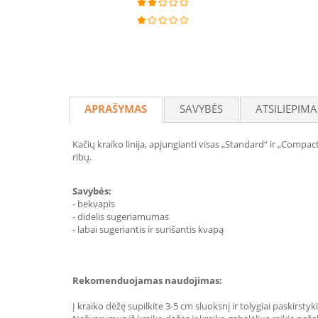
APRAŠYMAS
SAVYBĖS
ATSILIEPIMA
Kačių kraiko linija, apjungianti visas „Standard“ ir „Compac
ribų.
Savybės:
- bekvapis
- didelis sugeriamumas
- labai sugeriantis ir surišantis kvapą
Rekomenduojamas naudojimas:
Į kraiko dėžę supilkite 3-5 cm sluoksnį ir tolygiai paskirstyki