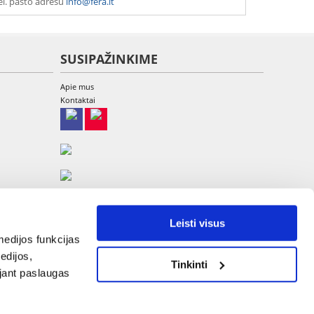
el. pašto adresu
info@fera.lt
SUSIPAŽINKIME
Apie mus
Kontaktai
Leisti visus
edijos funkcijas
edijos,
Tinkinti
UAB Etina, A. Goštauto g. 8-220, LT-01108 Vilnius
ojant paslaugas
Tel: +370 700 449 79, El.paštas:
info@fera.lt
Įmonės kodas 304013375