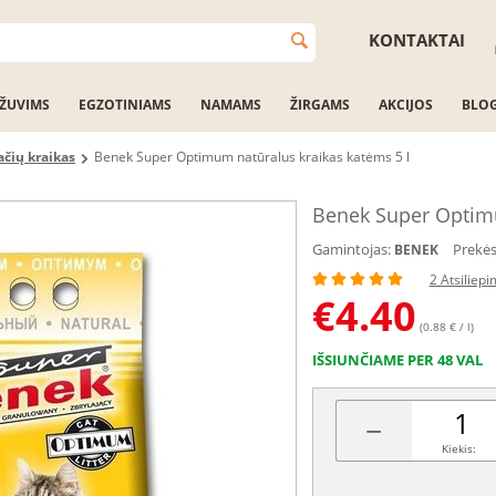
KONTAKTAI
ŽUVIMS
EGZOTINIAMS
NAMAMS
ŽIRGAMS
AKCIJOS
BLO
ačių kraikas
Benek Super Optimum natūralus kraikas katėms 5 l
Benek Super Optimu
Gamintojas:
Prekės
BENEK
2 Atsiliepi
€
4.40
(0.88 € / l)
IŠSIUNČIAME PER 48 VAL
−
Kiekis: