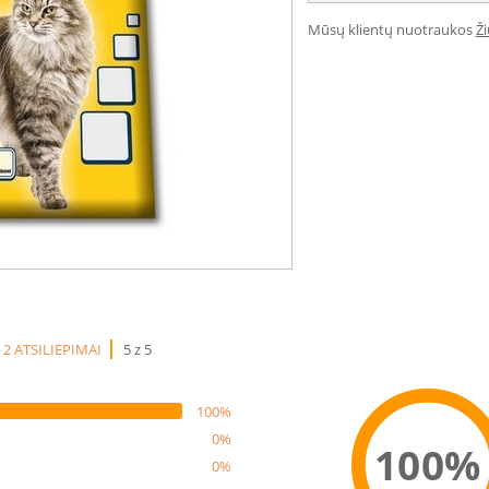
Mūsų klientų nuotraukos
Ž
2 ATSILIEPIMAI
5 z 5
100%
0%
100%
0%