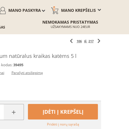
0
MANO PASKYRA
MANO KREPŠELIS
NEMOKAMAS PRISTATYMAS
UŽSAKYMAMS NUO 24EUR
GAS
106
iš
217
m natūralus kraikas katėms 5 l
 kodas:
39495
mai
Parašyti atsiliepimą
+
ĮDĖTI Į KREPŠELĮ
Pridėti į norų sąrašą