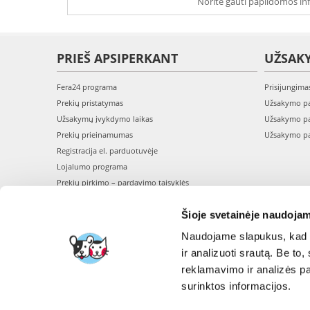
Norite gauti papildomos inf
PRIEŠ APSIPERKANT
UŽSAK
Fera24 programa
Prisijungima
Prekių pristatymas
Užsakymo pa
Užsakymų įvykdymo laikas
Užsakymo pa
Prekių prieinamumas
Užsakymo pa
Registracija el. parduotuvėje
Lojalumo programa
Prekių pirkimo – pardavimo taisyklės
Privatumo politika
Šioje svetainėje naudojam
Perskaitykite mūsų straipsnius - BLOGAS
Naudojame slapukus, kad g
ir analizuoti srautą. Be t
reklamavimo ir analizės par
surinktos informacijos.