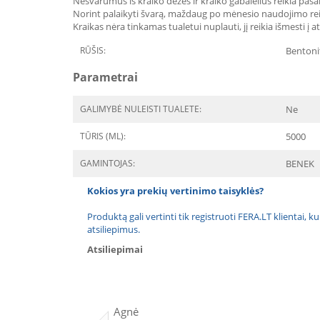
Nešvarumus iš kraiko dėžės ir kraiko gabalėlius reikia pašal
Norint palaikyti švarą, maždaug po mėnesio naudojimo reikia 
Kraikas nėra tinkamas tualetui nuplauti, jį reikia išmesti į 
RŪŠIS:
Bentonit
Parametrai
GALIMYBĖ NULEISTI TUALETE:
Ne
TŪRIS (ML):
5000
GAMINTOJAS:
BENEK
Kokios yra prekių vertinimo taisyklės?
Produktą gali vertinti tik registruoti FERA.LT klientai, k
atsiliepimus.
Atsiliepimai
Agnė