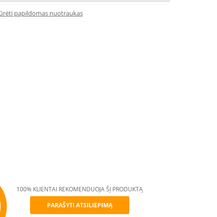
iūrėti papildomas nuotraukas
100% KLIENTAI REKOMENDUOJA ŠĮ PRODUKTĄ
PARAŠYTI ATSILIEPIMĄ