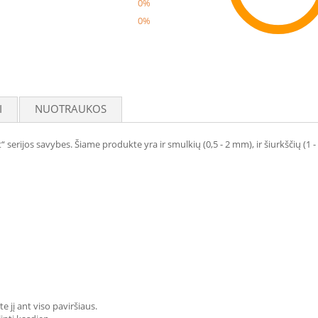
0%
0%
Reco
I
NUOTRAUKOS
t“ serijos savybes. Šiame produkte yra ir smulkių (0,5 - 2 mm), ir šiurkščių (1
te jį ant viso paviršiaus.