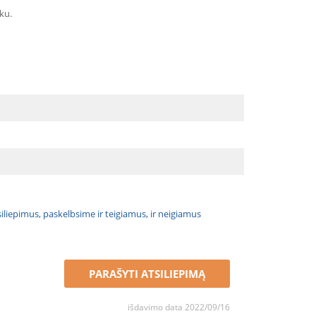
ku.
atsiliepimus, paskelbsime ir teigiamus, ir neigiamus
PARAŠYTI ATSILIEPIMĄ
išdavimo data 2022/09/16