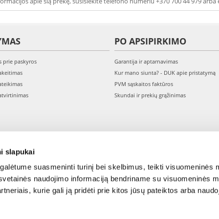
ormacijos apie šią prekę, susisiekite telefono numeriu +370 700 44 979 arba 
YMAS
PO APSIPIRKIMO
s prie paskyros
Garantija ir aptarnavimas
keitimas
Kur mano siunta? - DUK apie pristatymą
teikimas
PVM sąskaitos faktūros
tvirtinimas
Skundai ir prekių grąžinimas
i slapukai
alėtume suasmeninti turinį bei skelbimus, teikti visuomeninės m
o, svetainės naudojimo informaciją bendriname su visuomeninės m
tneriais, kurie gali ją pridėti prie kitos jūsų pateiktos arba naud