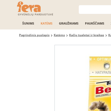
GYVŪNĖLIŲ PARDUOTUVĖ
ŠUNIMS
KATĖMS
GRAUŽIKAMS
PAUKŠČIAMS
Pagrindinis puslapis
Katėms
Kačių tualetai ir kraikas
K