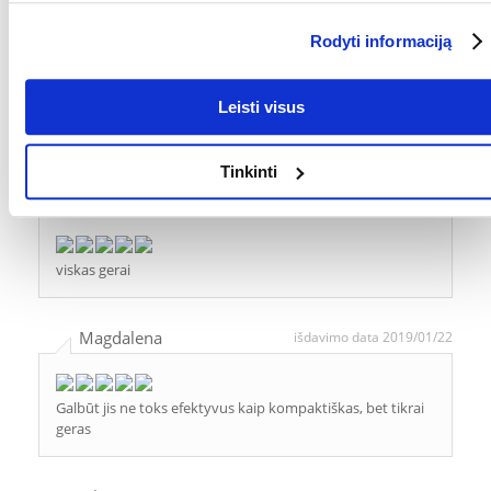
įsigijo. Žvaigždučių įvertinimas yra visų įvertinimų vidurkis.
Patikrinę atsiliepimus, paskelbsime ir teigiamus, ir neigiamus
Rodyti informaciją
atsiliepimus.
Atsiliepimai
Leisti visus
PARAŠYTI ATSILIEPIMĄ
Tinkinti
Iwona
išdavimo data 2019/01/30
viskas gerai
Magdalena
išdavimo data 2019/01/22
Galbūt jis ne toks efektyvus kaip kompaktiškas, bet tikrai
geras