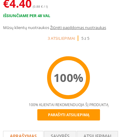
€
4.40
(0.88 € / l)
IŠSIUNČIAME PER 48 VAL
Mūsų klientų nuotraukos
Žiūrėti papildomas nuotraukas
3 ATSILIEPIMAI
5 z 5
100%
100% KLIENTAI REKOMENDUOJA ŠĮ PRODUKTĄ
PARAŠYTI ATSILIEPIMĄ
Recommend
APRAŠYMAS
SAVYBĖS
ATSILIEPIMAI