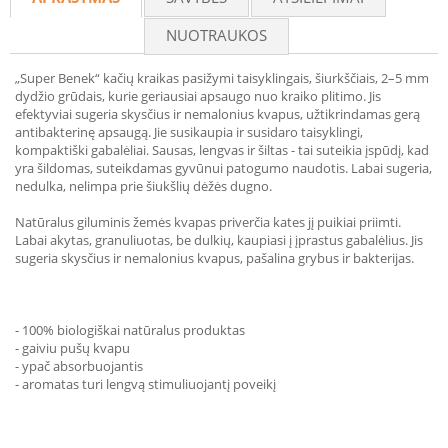
NUOTRAUKOS
„Super Benek“ kačių kraikas pasižymi taisyklingais, šiurkščiais, 2–5 mm
dydžio grūdais, kurie geriausiai apsaugo nuo kraiko plitimo. Jis
efektyviai sugeria skysčius ir nemalonius kvapus, užtikrindamas gerą
antibakterinę apsaugą. Jie susikaupia ir susidaro taisyklingi,
kompaktiški gabalėliai. Sausas, lengvas ir šiltas - tai suteikia įspūdį, kad
yra šildomas, suteikdamas gyvūnui patogumo naudotis. Labai sugeria,
nedulka, nelimpa prie šiukšlių dėžės dugno.
Natūralus giluminis žemės kvapas priverčia kates jį puikiai priimti.
Labai akytas, granuliuotas, be dulkių, kaupiasi į įprastus gabalėlius. Jis
sugeria skysčius ir nemalonius kvapus, pašalina grybus ir bakterijas.
- 100% biologiškai natūralus produktas
- gaiviu pušų kvapu
- ypač absorbuojantis
- aromatas turi lengvą stimuliuojantį poveikį