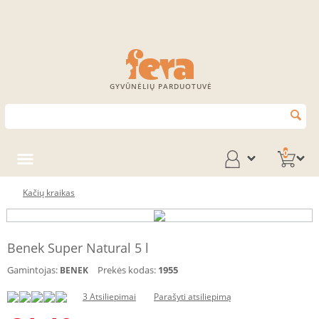
GYVŪNĖLIŲ PARDUOTUVĖ
0
Kačių kraikas
Benek Super Natural 5 l
Gamintojas:
Prekės kodas:
1955
BENEK
3 Atsiliepimai
Parašyti atsiliepimą