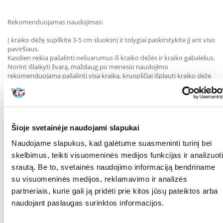
Rekomenduojamas naudojimas:
Į kraiko dėžę supilkite 3-5 cm sluoksnį ir tolygiai paskirstykite jį ant viso
paviršiaus.
Kasdien reikia pašalinti nešvarumus iš kraiko dėžės ir kraiko gabalėlius.
Norint išlaikyti švarą, maždaug po mėnesio naudojimo
rekomenduojama pašalinti visą kraiką, kruopščiai išplauti kraiko dėžę
ir tada ją užpildyti nauju kraiku.
RŪŠIS:
Bentonitinis
Parametrai
Šioje svetainėje naudojami slapukai
GALIMYBĖ NULEISTI
Ne
Naudojame slapukus, kad galėtume suasmeninti turinį bei
TUALETE:
skelbimus, teikti visuomeninės medijos funkcijas ir analizuoti
TŪRIS (ML):
5000
srautą. Be to, svetainės naudojimo informaciją bendriname
su visuomeninės medijos, reklamavimo ir analizės
GAMINTOJAS:
BENEK
partneriais, kurie gali ją pridėti prie kitos jūsų pateiktos arba
naudojant paslaugas surinktos informacijos.
Kokios yra prekių vertinimo taisyklės?
Produktą gali vertinti tik registruoti FERA.LT klientai, kurie jį