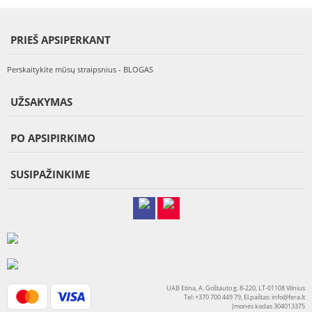
PRIEŠ APSIPERKANT
Perskaitykite mūsų straipsnius - BLOGAS
UŽSAKYMAS
PO APSIPIRKIMO
SUSIPAŽINKIME
UAB Etina, A. Goštauto g. 8-220, LT-01108 Vilnius
Tel: +370 700 449 79, El.paštas:
info@fera.lt
Įmonės kodas 304013375