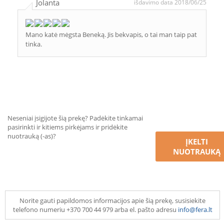
Jolanta
išdavimo data 2018/06/25
Mano katė mėgsta Beneką. Jis bekvapis, o tai man taip pat
tinka.
Neseniai įsigijote šią prekę? Padėkite tinkamai
pasirinkti ir kitiems pirkėjams ir pridėkite
nuotrauką (-as)?
ĮKELTI
NUOTRAUKĄ
Norite gauti papildomos informacijos apie šią prekę, susisiekite
telefono numeriu +370 700 44 979 arba el. pašto adresu
info@fera.lt