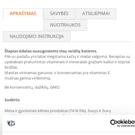
Recommend
APRAŠYMAS
SAVYBĖS
ATSILIEPIMAI
NUOTRAUKOS
NAUDOJIMO INSTRUKCIJA
Šlapias ėdalas suaugusioms visų veislių katėms.
Filė su padažu yra labai mėgstama kačių ir mielai valgoma. Receptas su
upėtakiais praturtintas vitaminais ir mineralais gražiam kailiui ir stipriai
širdžiai.
Maistas virinamas garuose, o konservantas yra vitaminas E.
Inulinas gerina virškinimą.
Be konservantų, dažiklių, GMO.
Sudėtis:
Mėsa ir gyvūninės kilmės produktai (74 % filė), žuvys ir žuvų
perdirbimo produktai (8 % tuno filė), augalinių baltymų ekstraktai,
augalinės kilmės produktai (0,4 % inulino), mineralai, cukrus.
Maitinimo rekomendacijos: