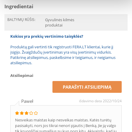
Ingredientai
BALTYMŲ RŪŠIS:
Gyvulinės kilmės
produktai
Kokios yra prekių vertinimo taisyklės?
Produktą gali vertinti tik registruoti FERA.LT klientai, kurie jį
įsigijo. Žvaigždučių įvertinimas yra visų įvertinimų vidurkis.
Patikrinę atsiliepimus, paskelbsime ir teigiamus, ir neigiamus
atsiliepimus.
Atsiliepimai
PARAŠYTI ATSILIEPIMĄ
Paweł
išdavimo data 2022/10/24
Nesveikas maistas kaip nesveikas maistas. Katės turėtų
pasisakyti, nors jos tikrai nenori pjautis į Benką. Jie ją valgo
tik kruopščiai sumaišius su kuo nors kitu. Akivaizdu, kad jų