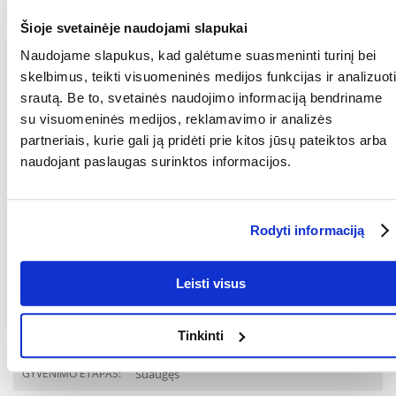
Šioje svetainėje naudojami slapukai
Šerkite kelis kartus per dieną, kad katė išlaikytų tinkamą kūno svorį.
Laikykite sausoje ir pavėsingoje vietoje, atidarę laikykite šaldytuve.
Naudojame slapukus, kad galėtume suasmeninti turinį bei
Užtikrinkite, kad jūsų katė turėtų prieigą prie vandens.
skelbimus, teikti visuomeninės medijos funkcijas ir analizuoti
KOKIAM
Katėms
srautą. Be to, svetainės naudojimo informaciją bendriname
AUGINTINIUI:
su visuomeninės medijos, reklamavimo ir analizės
GAMINTOJAS:
Certech, Lenkija
partneriais, kurie gali ją pridėti prie kitos jūsų pateiktos arba
naudojant paslaugas surinktos informacijos.
RŪŠIS:
Visavertis pašaras
Parametrai
Rodyti informaciją
PAKUOTĖS SVORIS
0.085
(KG):
Leisti visus
GAMINTOJAS:
BENEK
Paskirtis
Tinkinti
GYVENIMO ETAPAS:
Suaugęs