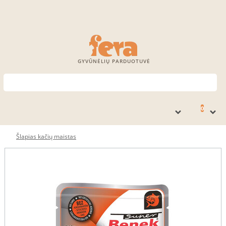
GYVŪNĖLIŲ PARDUOTUVĖ
0
Šlapias kačių maistas