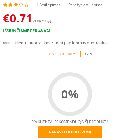
1 Atsiliepimas
Parašyti atsiliepimą
€
0.71
(7.89 € / kg)
IŠSIUNČIAME PER 48 VAL
Mūsų klientų nuotraukos
Žiūrėti papildomas nuotraukas
1 ATSILIEPIMAS
3 z 5
0%
0% KLIENTAI REKOMENDUOJA ŠĮ PRODUKTĄ
PARAŠYTI ATSILIEPIMĄ