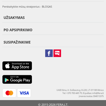
Perskaitykite mūsų straipsnius - BLOGAS
UŽSAKYMAS
PO APSIPIRKIMO
SUSIPAŽINKIME
UAB Etina, A. Goštauto g. 8-220, LT-01108 Vilnius
Tel: +370 700 449 79, El.paštas:
info@fera.lt
Įmonės kodas 304013375
© 2015-2026 FERA.LT.