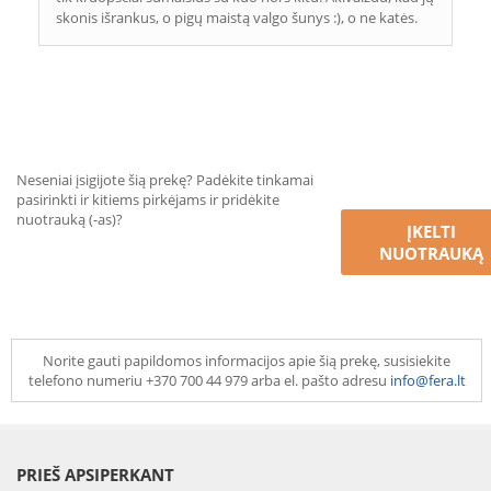
skonis išrankus, o pigų maistą valgo šunys :), o ne katės.
Neseniai įsigijote šią prekę? Padėkite tinkamai
pasirinkti ir kitiems pirkėjams ir pridėkite
nuotrauką (-as)?
ĮKELTI
NUOTRAUKĄ
Norite gauti papildomos informacijos apie šią prekę, susisiekite
telefono numeriu +370 700 44 979 arba el. pašto adresu
info@fera.lt
PRIEŠ APSIPERKANT