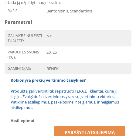
ir tada ją užpildyti nauju kraiku.
RŪŠIS:
Bentonitinis, Standartinis
Parametrai
GALIMYBĖ NULEISTI
Ne
TUALETE:
PAKUOTĖS SVORIS
20, 25
(KG):
GAMINTOJAS:
BENEK
Kokios yra prekių vertinimo taisyklės?
Produktą gali vertinti tik registruoti FERA.LT klientai, kurie jį
įsigijo. Žvaigždučių įvertinimas yra visų įvertinimų vidurkis.
Patikrinę atsiliepimus, paskelbsime ir teigiamus, ir neigiamus
atsiliepimus.
Atsiliepimai
PARAŠYTI ATSILIEPIMĄ