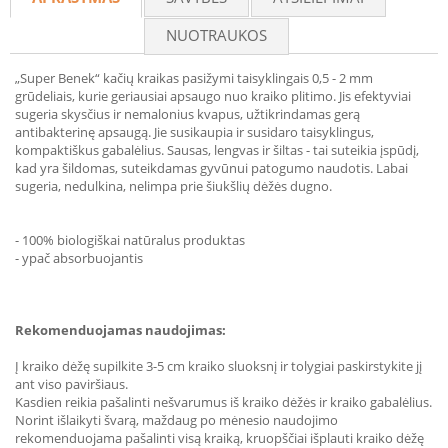
NUOTRAUKOS
„Super Benek“ kačių kraikas pasižymi taisyklingais 0,5 - 2 mm
grūdeliais, kurie geriausiai apsaugo nuo kraiko plitimo. Jis efektyviai
sugeria skysčius ir nemalonius kvapus, užtikrindamas gerą
antibakterinę apsaugą. Jie susikaupia ir susidaro taisyklingus,
kompaktiškus gabalėlius. Sausas, lengvas ir šiltas - tai suteikia įspūdį,
kad yra šildomas, suteikdamas gyvūnui patogumo naudotis. Labai
sugeria, nedulkina, nelimpa prie šiukšlių dėžės dugno.
- 100% biologiškai natūralus produktas
- ypač absorbuojantis
Rekomenduojamas naudojimas:
Į kraiko dėžę supilkite 3-5 cm kraiko sluoksnį ir tolygiai paskirstykite jį
ant viso paviršiaus.
Kasdien reikia pašalinti nešvarumus iš kraiko dėžės ir kraiko gabalėlius.
Norint išlaikyti švarą, maždaug po mėnesio naudojimo
rekomenduojama pašalinti visą kraiką, kruopščiai išplauti kraiko dėžę