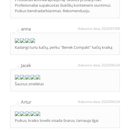
Profesionaliai supakuotas šiukšlių konteineris siuntimui.
Puikus bendradarbiavimas. Rekomenduoju.
anna
išdavimo data 2020/07/08
Kadangi turiu kačių, perku "Benek Compakt" kačių kraiką
Jacek
išdavimo data 2020/06/24
Šaunus smėlėtas
Artur
išdavimo data 2020/06/24
Puikus, kraiko lovelis visada švarus, tarnauja ilgai