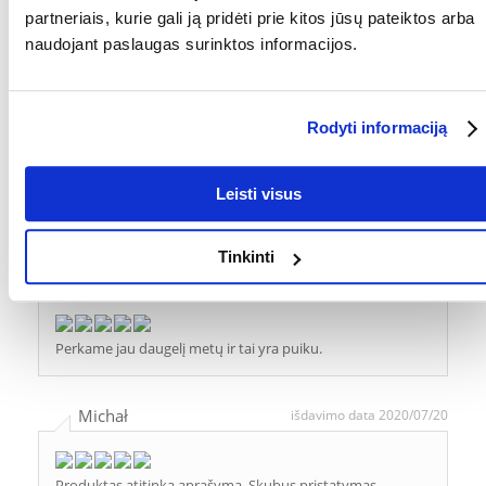
Ewa
išdavimo data 2020/12/08
partneriais, kurie gali ją pridėti prie kitos jūsų pateiktos arba
naudojant paslaugas surinktos informacijos.
Greita ir veiksminga. Rekomenduoju !!!!!!
Rodyti informaciją
Jan
išdavimo data 2020/11/23
Leisti visus
"Super super grit" tiesiog nėra geresnio ????????
Tinkinti
Jarosław
išdavimo data 2020/07/27
Perkame jau daugelį metų ir tai yra puiku.
Michał
išdavimo data 2020/07/20
Produktas atitinka aprašymą. Skubus pristatymas.