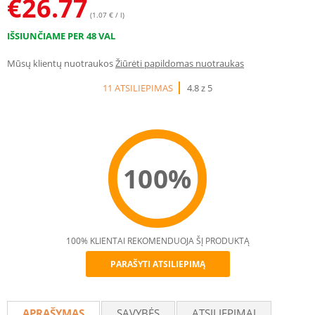
€
26.77
(1.07 € / l)
IŠSIUNČIAME PER 48 VAL
Mūsų klientų nuotraukos
Žiūrėti papildomas nuotraukas
11 ATSILIEPIMAS
4.8 z 5
100%
100% KLIENTAI REKOMENDUOJA ŠĮ PRODUKTĄ
PARAŠYTI ATSILIEPIMĄ
Recommend
APRAŠYMAS
SAVYBĖS
ATSILIEPIMAI