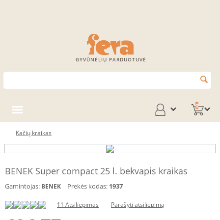
GYVŪNĖLIŲ PARDUOTUVĖ
0
Kačių kraikas
BENEK Super compact 25 l. bekvapis kraikas
Gamintojas:
Prekės kodas:
1937
BENEK
11 Atsiliepimas
Parašyti atsiliepimą