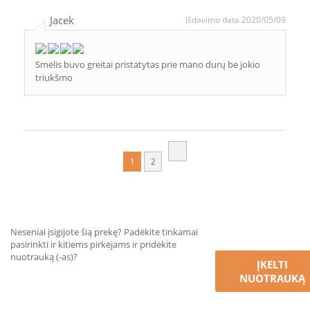
Jacek
išdavimo data 2020/05/09
Smėlis buvo greitai pristatytas prie mano durų be jokio
triukšmo
1
2
Neseniai įsigijote šią prekę? Padėkite tinkamai
pasirinkti ir kitiems pirkėjams ir pridėkite
nuotrauką (-as)?
ĮKELTI
NUOTRAUKĄ