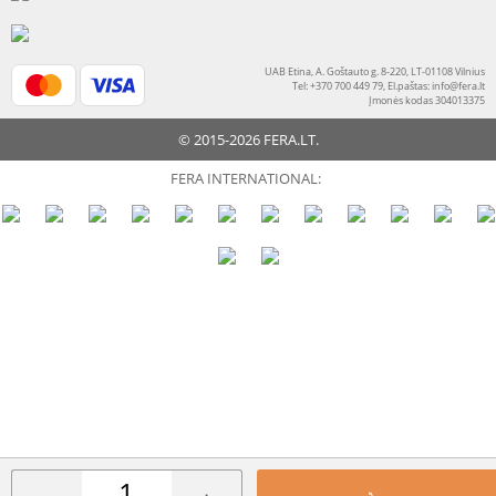
UAB Etina, A. Goštauto g. 8-220, LT-01108 Vilnius
Tel: +370 700 449 79, El.paštas:
info@fera.lt
Įmonės kodas 304013375
© 2015-2026 FERA.LT.
FERA INTERNATIONAL: