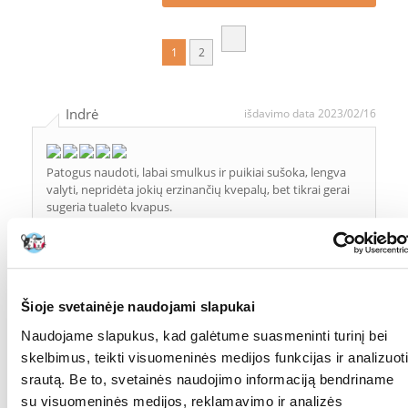
1
2
Indrė
išdavimo data 2023/02/16
Patogus naudoti, labai smulkus ir puikiai sušoka, lengva
valyti, nepridėta jokių erzinančių kvepalų, bet tikrai gerai
sugeria tualeto kvapus.
Krystyna
išdavimo data 2021/03/04
Šioje svetainėje naudojami slapukai
Puikus produktas. Lengva valyti.Jau kelerius metus perku
Naudojame slapukus, kad galėtume suasmeninti turinį bei
savo katėms. Jie nenori naudoti jokių kitų.
Pristatymas iš parduotuvės greitai.
skelbimus, teikti visuomeninės medijos funkcijas ir analizuoti
srautą. Be to, svetainės naudojimo informaciją bendriname
su visuomeninės medijos, reklamavimo ir analizės