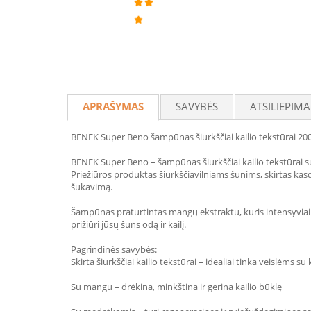
APRAŠYMAS
SAVYBĖS
ATSILIEPIMA
BENEK Super Beno šampūnas šiurkščiai kailio tekstūrai 20
BENEK Super Beno – šampūnas šiurkščiai kailio tekstūrai
Priežiūros produktas šiurkščiavilniams šunims, skirtas kasdie
šukavimą.
Šampūnas praturtintas mangų ekstraktu, kuris intensyviai dr
prižiūri jūsų šuns odą ir kailį.
Pagrindinės savybės:
Skirta šiurkščiai kailio tekstūrai – idealiai tinka veislėms su 
Su mangu – drėkina, minkština ir gerina kailio būklę