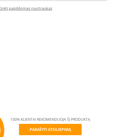
iūrėti papildomas nuotraukas
100% KLIENTAI REKOMENDUOJA ŠĮ PRODUKTĄ
PARAŠYTI ATSILIEPIMĄ