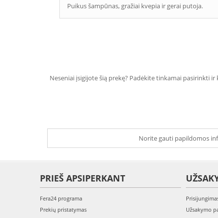
Puikus šampūnas, gražiai kvepia ir gerai putoja.
Neseniai įsigijote šią prekę? Padėkite tinkamai pasirinkti ir
Norite gauti papildomos inf
PRIEŠ APSIPERKANT
UŽSAK
Fera24 programa
Prisijungima
Prekių pristatymas
Užsakymo pa