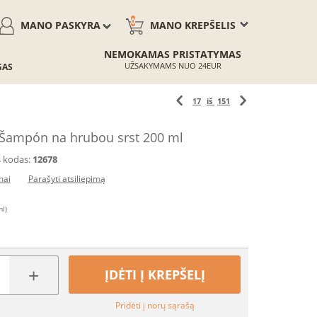
0
MANO PASKYRA
MANO KREPŠELIS
NEMOKAMAS PRISTATYMAS
UŽSAKYMAMS NUO 24EUR
GAS
17
iš
151
Šampón na hrubou srst 200 ml
 kodas:
12678
mai
Parašyti atsiliepimą
ml)
+
ĮDĖTI Į KREPŠELĮ
Pridėti į norų sąrašą