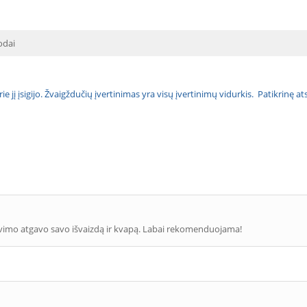
 odai
urie jį įsigijo. Žvaigždučių įvertinimas yra visų įvertinimų vidurkis. Patikrinę 
ovimo atgavo savo išvaizdą ir kvapą. Labai rekomenduojama!