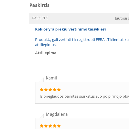
Paskirtis
PASKIRTIS:
Jautriai
Kokios yra prekių vertinimo taisyklės?
Produktą gali vertinti tik registruoti FERA.LT klientai, k
atsiliepimus.
Atsiliepimai
Kamil
Iš prieglaudos paimtas šiurkštus šuo po pirmojo pl
Magdalena