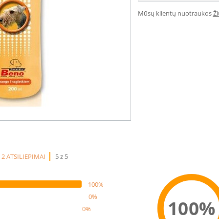
Mūsų klientų nuotraukos
Ž
2 ATSILIEPIMAI
5 z 5
100%
0%
100%
0%