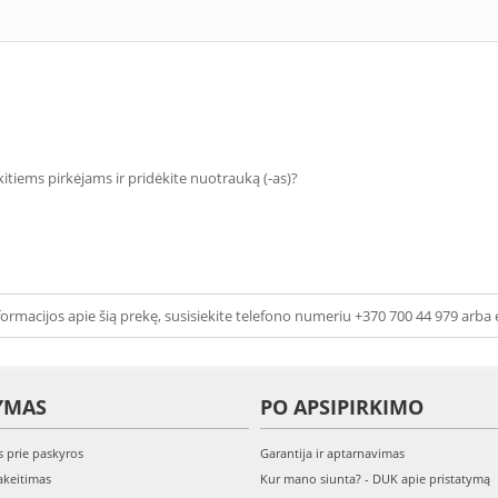
 kitiems pirkėjams ir pridėkite nuotrauką (-as)?
ormacijos apie šią prekę, susisiekite telefono numeriu +370 700 44 979 arba 
YMAS
PO APSIPIRKIMO
s prie paskyros
Garantija ir aptarnavimas
keitimas
Kur mano siunta? - DUK apie pristatymą