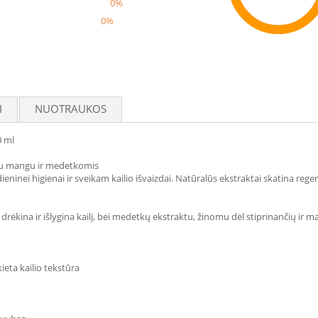
0%
0%
Reco
I
NUOTRAUKOS
0 ml
 su mangu ir medetkomis
ninei higienai ir sveikam kailio išvaizdai. Natūralūs ekstraktai skatina regene
ėkina ir išlygina kailį, bei medetkų ekstraktu, žinomu dėl stiprinančių ir mai
kieta kailio tekstūra