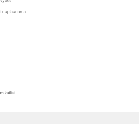
avybes
vai nuplaunama
m kailiui