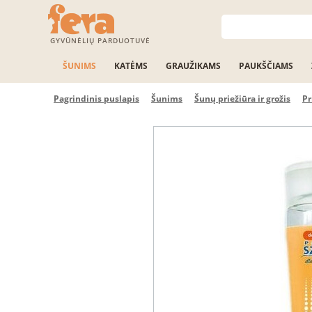
GYVŪNĖLIŲ PARDUOTUVĖ
ŠUNIMS
KATĖMS
GRAUŽIKAMS
PAUKŠČIAMS
Pagrindinis puslapis
Šunims
Šunų priežiūra ir grožis
P