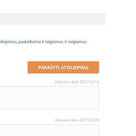
atsiliepimus, paskelbsime ir teigiamus, ir neigiamus
PARAŠYTI ATSILIEPIMĄ
išdavimo data 2021/12/10
išdavimo data 2017/02/28