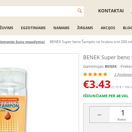
KONTAKTAI
ŽUVIMS
EGZOTINIAMS
NAMAMS
ŽIRGAMS
AKCIJOS
BLO
riemonės šunų maudymui
BENEK Super beno Šampón na hrubou srst 200 ml
BENEK Super beno 
Gamintojas:
Prekės
BENEK
2 Atsiliepi
€
3.43
(1.72 € / 100 
IŠSIUNČIAME PER 48 VAL
−
Kiekis: