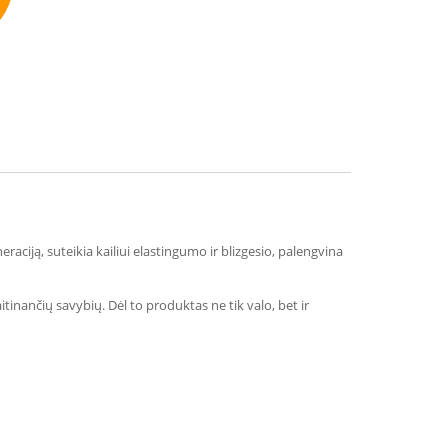
mmend
raciją, suteikia kailiui elastingumo ir blizgesio, palengvina
tinančių savybių. Dėl to produktas ne tik valo, bet ir