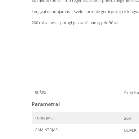
Su medetkomis – turi regeneracines ir priešuždegimines s
Lengvai naudojamas – švelni formulė gerai putoja ir leng
200 ml talpos – patogi pakuotė namų priežiūrai
RŪŠIS:
Šiurkšta
Parametrai
TŪRIS (ML):
200
GAMINTOJAS:
BENEK