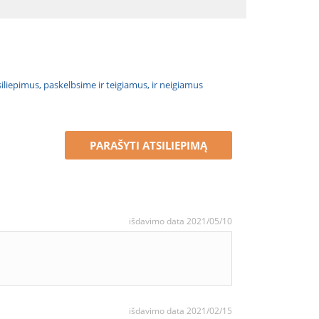
atsiliepimus, paskelbsime ir teigiamus, ir neigiamus
PARAŠYTI ATSILIEPIMĄ
išdavimo data 2021/05/10
išdavimo data 2021/02/15