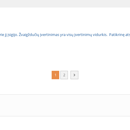
urie jį įsigijo. Žvaigždučių įvertinimas yra visų įvertinimų vidurkis. Patikrinę 
1
2