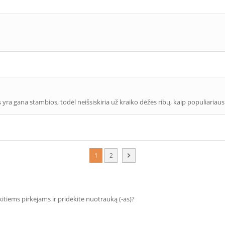
 yra gana stambios, todėl neišsiskiria už kraiko dėžės ribų, kaip populiariausi
1
2
 kitiems pirkėjams ir pridėkite nuotrauką (-as)?