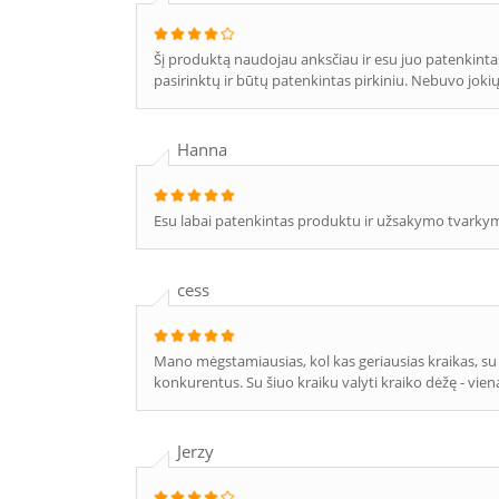
Šį produktą naudojau anksčiau ir esu juo patenkintas, 
pasirinktų ir būtų patenkintas pirkiniu. Nebuvo joki
Hanna
Esu labai patenkintas produktu ir užsakymo tvarky
cess
Mano mėgstamiausias, kol kas geriausias kraikas, su
konkurentus. Su šiuo kraiku valyti kraiko dėžę - vi
Jerzy