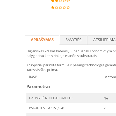
APRAŠYMAS
SAVYBĖS
ATSILIEPIMA
Higieniškas kraikas katėms „Super Benek Economic“ yra pr
palyginti su kitais rinkoje esančiais substratais.
Kruopščiai parinkta formulė ir pažangi technologija gara
katės visiškai priima.
RŪŠIS:
Bentonit
Parametrai
GALIMYBĖ NULEISTI TUALETE:
Ne
PAKUOTĖS SVORIS (KG):
23