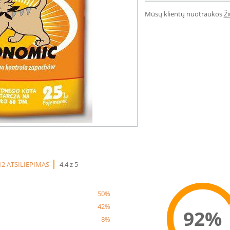
Mūsų klientų nuotraukos
Ž
12 ATSILIEPIMAS
4.4 z 5
50%
42%
92%
8%