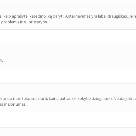
kaip aprašyta, katė žino, ką daryti. Aptarnavimas yra labai draugiškas, jie net
ų problemų ir su pristatymu.
mu.
 kuriuo man teko susidurti, kaina patraukli, kokybė džiuginanti. Neabejotin
enas malonumas.