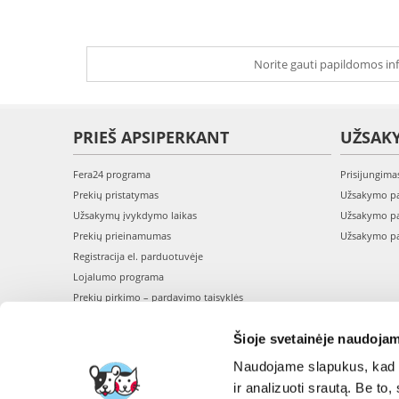
Norite gauti papildomos inf
PRIEŠ APSIPERKANT
UŽSAK
Fera24 programa
Prisijungima
Prekių pristatymas
Užsakymo pa
Užsakymų įvykdymo laikas
Užsakymo pa
Prekių prieinamumas
Užsakymo pa
Registracija el. parduotuvėje
Lojalumo programa
Prekių pirkimo – pardavimo taisyklės
Privatumo politika
Šioje svetainėje naudojam
Perskaitykite mūsų straipsnius - BLOGAS
Naudojame slapukus, kad g
ir analizuoti srautą. Be t