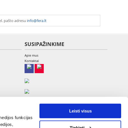
el. pašto adresu
info@fera.lt
SUSIPAŽINKIME
Apie mus
Kontaktai
Leisti visus
edijos funkcijas
edijos,
Tinkinti
UAB Etina, A. Goštauto g. 8-220, LT-01108 Vilnius