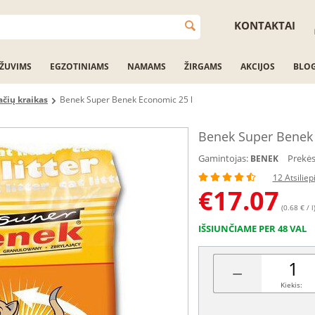
KONTAKTAI
ŽUVIMS
EGZOTINIAMS
NAMAMS
ŽIRGAMS
AKCIJOS
BLO
ačių kraikas
Benek Super Benek Economic 25 l
Benek Super Benek 
Gamintojas:
Prekės
BENEK
12 Atsilie
€
17.07
(0.68 € / l
IŠSIUNČIAME PER 48 VAL
−
Kiekis: