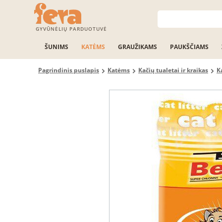
GYVŪNĖLIŲ PARDUOTUVĖ
ŠUNIMS
KATĖMS
GRAUŽIKAMS
PAUKŠČIAMS
Pagrindinis puslapis
Katėms
Kačių tualetai ir kraikas
K