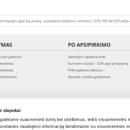
ormacijos apie šią prekę, susisiekite telefono numeriu +370 700 44 979 arba 
YMAS
PO APSIPIRKIMO
s prie paskyros
Garantija ir aptarnavimas
keitimas
Kur mano siunta? - DUK apie pristatymą
teikimas
PVM sąskaitos faktūros
tvirtinimas
Skundai ir prekių grąžinimas
i slapukai
alėtume suasmeninti turinį bei skelbimus, teikti visuomeninės m
o, svetainės naudojimo informaciją bendriname su visuomeninės m