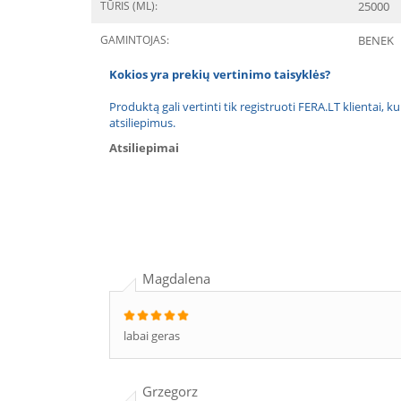
TŪRIS (ML):
25000
GAMINTOJAS:
BENEK
Kokios yra prekių vertinimo taisyklės?
Produktą gali vertinti tik registruoti FERA.LT klientai, k
atsiliepimus.
Atsiliepimai
Magdalena
labai geras
Grzegorz