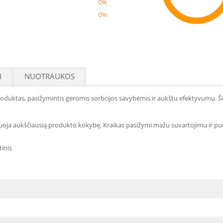
0%
0%
Reco
I
NUOTRAUKOS
oduktas, pasižymintis geromis sorbcijos savybėmis ir aukštu efektyvumu. 
ntuoja aukščiausią produkto kokybę. Kraikas pasižymi mažu suvartojimu ir p
inis