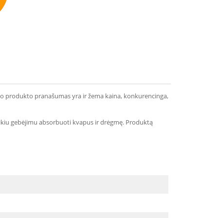
mmend
Šio produkto pranašumas yra ir žema kaina, konkurencinga,
uikiu gebėjimu absorbuoti kvapus ir drėgmę. Produktą