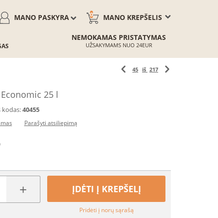
0
MANO PASKYRA
MANO KREPŠELIS
NEMOKAMAS PRISTATYMAS
UŽSAKYMAMS NUO 24EUR
GAS
45
iš
217
Economic 25 l
 kodas:
40455
pimas
Parašyti atsiliepimą
)
+
ĮDĖTI Į KREPŠELĮ
Pridėti į norų sąrašą