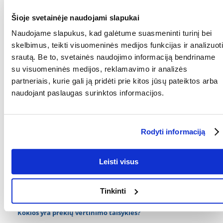
Rekomenduojamas naudojimas:
Šioje svetainėje naudojami slapukai
Į kraiko dėžę supilkite 3-5 cm sluoksnį ir tolygiai paskirstykite jį ant viso
paviršiaus.
Naudojame slapukus, kad galėtume suasmeninti turinį bei
skelbimus, teikti visuomeninės medijos funkcijas ir analizuoti
Nešvarumus iš kraiko dėžės ir kraiko gabalėlius reikia pašalinti kasdien.
srautą. Be to, svetainės naudojimo informaciją bendriname
su visuomeninės medijos, reklamavimo ir analizės
Norint palaikyti švarą, maždaug po mėnesio naudojimo reikia pašalinti
partneriais, kurie gali ją pridėti prie kitos jūsų pateiktos arba
visą kraiką, kruopščiai išplauti kraiko dėžę ir užpildyti nauju kraiku.
naudojant paslaugas surinktos informacijos.
RŪŠIS:
Bentonitinis
Parametrai
Rodyti informaciją
GALIMYBĖ NULEISTI
Ne
TUALETE:
Leisti visus
TŪRIS (ML):
10000
Tinkinti
GAMINTOJAS:
BENEK
Kokios yra prekių vertinimo taisyklės?