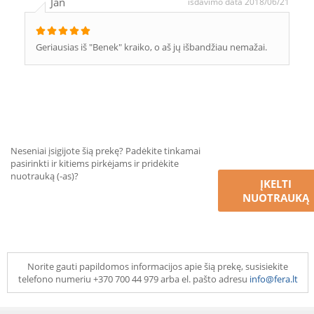
Jan
išdavimo data 2018/06/21
Geriausias iš "Benek" kraiko, o aš jų išbandžiau nemažai.
Neseniai įsigijote šią prekę? Padėkite tinkamai
pasirinkti ir kitiems pirkėjams ir pridėkite
nuotrauką (-as)?
ĮKELTI
NUOTRAUKĄ
Norite gauti papildomos informacijos apie šią prekę, susisiekite
telefono numeriu +370 700 44 979 arba el. pašto adresu
info@fera.lt