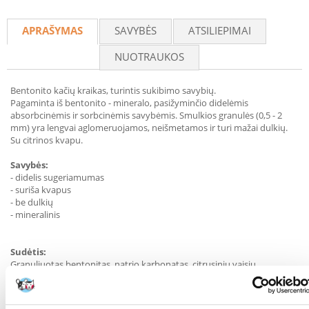
Recommend
APRAŠYMAS
SAVYBĖS
ATSILIEPIMAI
NUOTRAUKOS
Bentonito kačių kraikas, turintis sukibimo savybių.
Pagaminta iš bentonito - mineralo, pasižyminčio didelėmis
absorbcinėmis ir sorbcinėmis savybėmis. Smulkios granulės (0,5 - 2
mm) yra lengvai aglomeruojamos, neišmetamos ir turi mažai dulkių.
Su citrinos kvapu.
Savybės:
- didelis sugeriamumas
- suriša kvapus
- be dulkių
- mineralinis
Sudėtis:
Granuliuotas bentonitas, natrio karbonatas, citrusinių vaisių
aromatas.