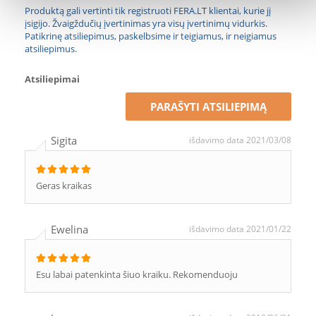
Produktą gali vertinti tik registruoti FERA.LT klientai, kurie jį
įsigijo. Žvaigždučių įvertinimas yra visų įvertinimų vidurkis.
Patikrinę atsiliepimus, paskelbsime ir teigiamus, ir neigiamus
atsiliepimus.
Atsiliepimai
PARAŠYTI ATSILIEPIMĄ
Sigita
išdavimo data 2021/03/08
Geras kraikas
Ewelina
išdavimo data 2021/01/22
Esu labai patenkinta šiuo kraiku. Rekomenduoju