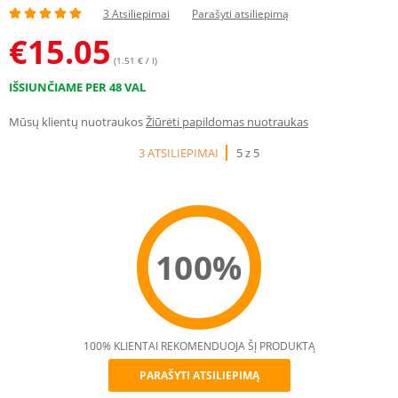
3 Atsiliepimai
Parašyti atsiliepimą
€
15.05
(1.51 € / l)
IŠSIUNČIAME PER 48 VAL
Mūsų klientų nuotraukos
Žiūrėti papildomas nuotraukas
3 ATSILIEPIMAI
5 z 5
100%
100% KLIENTAI REKOMENDUOJA ŠĮ PRODUKTĄ
PARAŠYTI ATSILIEPIMĄ