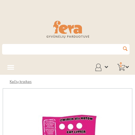
GYVŪNĖLIŲ PARDUOTUVĖ
0
Kačių kraikas