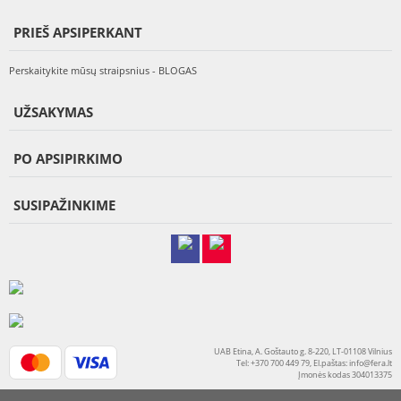
PRIEŠ APSIPERKANT
Perskaitykite mūsų straipsnius - BLOGAS
UŽSAKYMAS
PO APSIPIRKIMO
SUSIPAŽINKIME
UAB Etina, A. Goštauto g. 8-220, LT-01108 Vilnius
Tel: +370 700 449 79, El.paštas:
info@fera.lt
Įmonės kodas 304013375