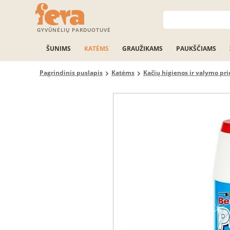
GYVŪNĖLIŲ PARDUOTUVĖ
ŠUNIMS
KATĖMS
GRAUŽIKAMS
PAUKŠČIAMS
Pagrindinis puslapis
Katėms
Kačių higienos ir valymo p