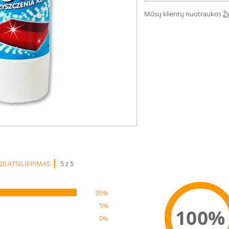
Mūsų klientų nuotraukos
Ž
20 ATSILIEPIMAS
5 z 5
95%
5%
100%
0%