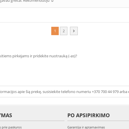
gavau greitai. Rekomenduoju ☺️
1
2
 kitiems pirkėjams ir pridėkite nuotrauką (-as)?
ormacijos apie šią prekę, susisiekite telefono numeriu +370 700 44 979 arba 
YMAS
PO APSIPIRKIMO
s prie paskyros
Garantija ir aptarnavimas