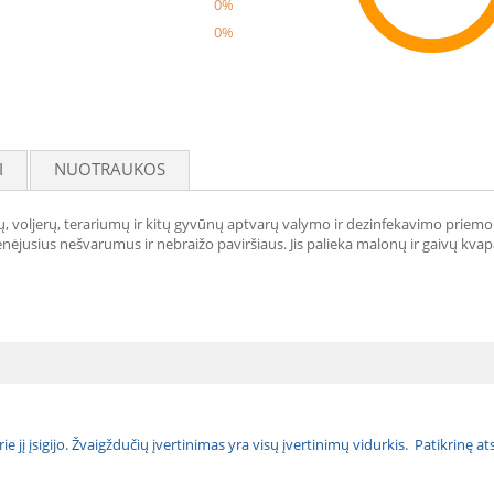
0%
0%
Reco
I
NUOTRAUKOS
rvų, voljerų, terariumų ir kitų gyvūnų aptvarų valymo ir dezinfekavimo prie
enėjusius nešvarumus ir nebraižo paviršiaus. Jis palieka malonų ir gaivų kvap
urie jį įsigijo. Žvaigždučių įvertinimas yra visų įvertinimų vidurkis. Patikrinę 