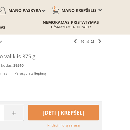
0
MANO PASKYRA
MANO KREPŠELIS
NEMOKAMAS PRISTATYMAS
UŽSAKYMAMS NUO 24EUR
GAS
 g
10
iš
25
 valiklis 375 g
 kodas:
39510
pimas
Parašyti atsiliepimą
+
ĮDĖTI Į KREPŠELĮ
Pridėti į norų sąrašą