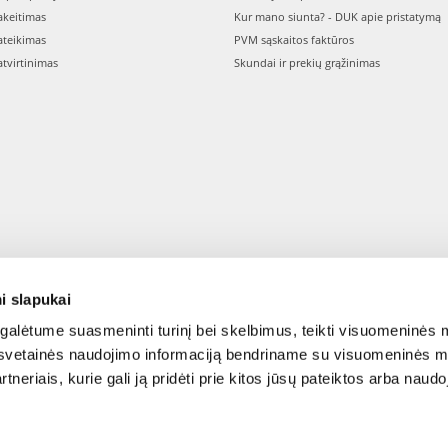
keitimas
Kur mano siunta? - DUK apie pristatymą
teikimas
PVM sąskaitos faktūros
tvirtinimas
Skundai ir prekių grąžinimas
i slapukai
alėtume suasmeninti turinį bei skelbimus, teikti visuomeninės m
o, svetainės naudojimo informaciją bendriname su visuomeninės m
tneriais, kurie gali ją pridėti prie kitos jūsų pateiktos arba naud
© 2015-2026 FERA.LT.