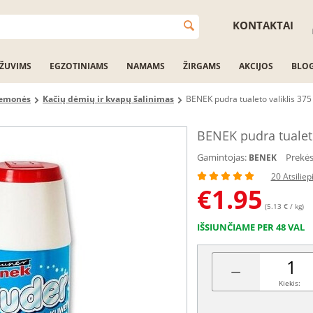
KONTAKTAI
ŽUVIMS
EGZOTINIAMS
NAMAMS
ŽIRGAMS
AKCIJOS
BLO
riemonės
Kačių dėmių ir kvapų šalinimas
BENEK pudra tualeto valiklis 375
BENEK pudra tualeto
Gamintojas:
Prekės
BENEK
20 Atsilie
€
1.95
(5.13 € / kg)
IŠSIUNČIAME PER 48 VAL
−
Kiekis: