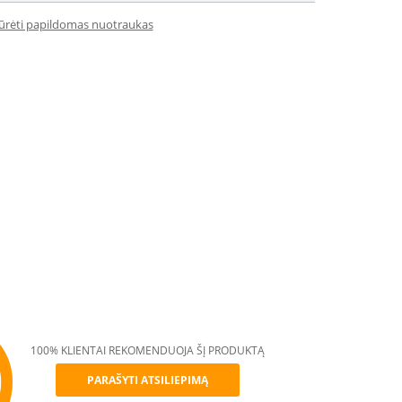
iūrėti papildomas nuotraukas
100% KLIENTAI REKOMENDUOJA ŠĮ PRODUKTĄ
PARAŠYTI ATSILIEPIMĄ