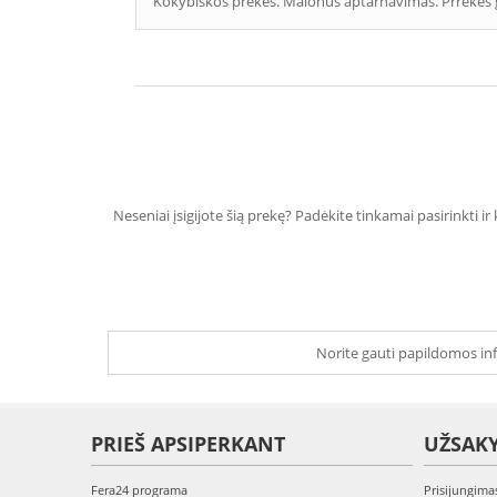
Kokybiškos prekės. Malonus aptarnavimas. Prrekes 
Neseniai įsigijote šią prekę? Padėkite tinkamai pasirinkti ir
Norite gauti papildomos inf
PRIEŠ APSIPERKANT
UŽSAK
Fera24 programa
Prisijungima