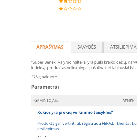
APRAŠYMAS
SAVYBĖS
ATSILIEPIMA
"Super Benek" valymo milteliai yra puiki kraiko dėžių, na
indeksą, produktas veiksmingai pašalina net labiausiai įsis
375 g pakuotė
Parametrai
GAMINTOJAS:
BENEK
Kokios yra prekių vertinimo taisyklės?
Produktą gali vertinti tik registruoti FERA.LT klientai, k
atsiliepimus.