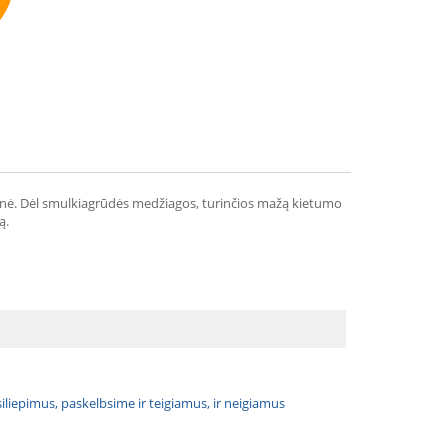
mmend
monė. Dėl smulkiagrūdės medžiagos, turinčios mažą kietumo
ą.
atsiliepimus, paskelbsime ir teigiamus, ir neigiamus