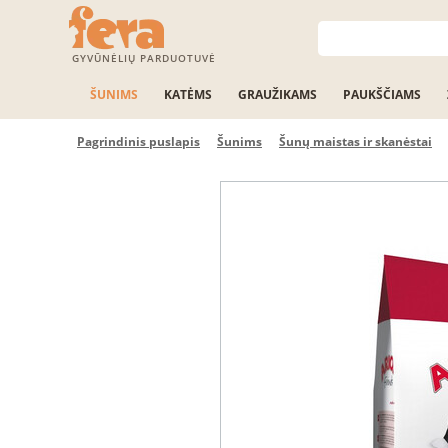
GYVŪNĖLIŲ PARDUOTUVĖ
ŠUNIMS
KATĖMS
GRAUŽIKAMS
PAUKŠČIAMS
Pagrindinis puslapis
Šunims
Šunų maistas ir skanėstai