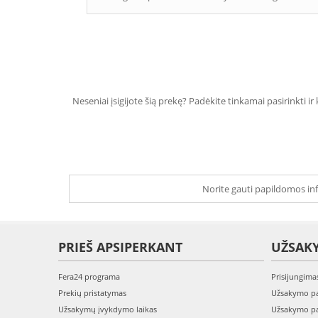
Neseniai įsigijote šią prekę? Padėkite tinkamai pasirinkti ir
Norite gauti papildomos inf
PRIEŠ APSIPERKANT
UŽSAK
Fera24 programa
Prisijungima
Prekių pristatymas
Užsakymo pa
Užsakymų įvykdymo laikas
Užsakymo pa