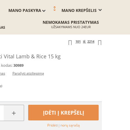
0
MANO PASKYRA
MANO KREPŠELIS
NEMOKAMAS PRISTATYMAS
UŽSAKYMAMS NUO 24EUR
GAS
101
iš
2214
i Vital Lamb & Rice 15 kg
 kodas:
30989
imas
Parašyti atsiliepimą
g)
+
ĮDĖTI Į KREPŠELĮ
Pridėti į norų sąrašą