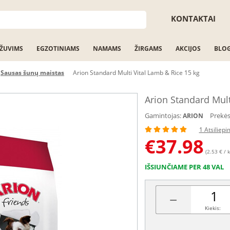
KONTAKTAI
ŽUVIMS
EGZOTINIAMS
NAMAMS
ŽIRGAMS
AKCIJOS
BLO
Sausas šunų maistas
Arion Standard Multi Vital Lamb & Rice 15 kg
Arion Standard Mult
Gamintojas:
Prekės
ARION
1 Atsiliep
€
37.98
(2.53 € / k
IŠSIUNČIAME PER 48 VAL
−
Kiekis: