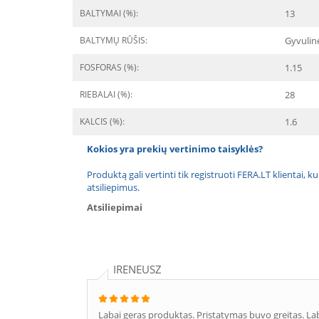
BALTYMAI (%):
13
BALTYMŲ RŪŠIS:
Gyvulin
FOSFORAS (%):
1.15
RIEBALAI (%):
28
KALCIS (%):
1.6
Kokios yra prekių vertinimo taisyklės?
Produktą gali vertinti tik registruoti FERA.LT klientai, k
atsiliepimus.
Atsiliepimai
IRENEUSZ
Labai geras produktas. Pristatymas buvo greitas. 