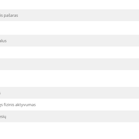
is pašaras
alus
s
ęs fizinis aktyvumas
sių