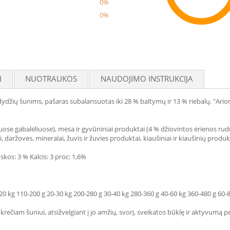
0%
0%
Reco
I
NUOTRAUKOS
NAUDOJIMO INSTRUKCIJA
ydžių šunims, pašaras subalansuotas iki 28 % baltymų ir 13 % riebalų. "Ario
duose gabalėliuose), mėsa ir gyvūniniai produktai (4 % džiovintos ėrienos ru
i, daržovės, mineralai, žuvis ir žuvies produktai, kiaušiniai ir kiaušinių produk
skos: 3 % Kalcis: 3 proc: 1,6%
20 kg 110-200 g 20-30 kg 200-280 g 30-40 kg 280-360 g 40-60 kg 360-480 g 60-
rečiam šuniui, atsižvelgiant į jo amžių, svorį, sveikatos būklę ir aktyvumą pe