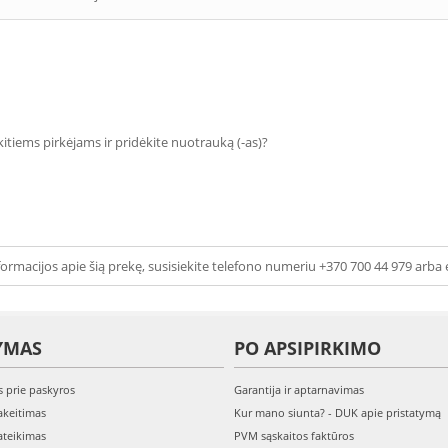
 kitiems pirkėjams ir pridėkite nuotrauką (-as)?
ormacijos apie šią prekę, susisiekite telefono numeriu +370 700 44 979 arba 
YMAS
PO APSIPIRKIMO
s prie paskyros
Garantija ir aptarnavimas
keitimas
Kur mano siunta? - DUK apie pristatymą
teikimas
PVM sąskaitos faktūros