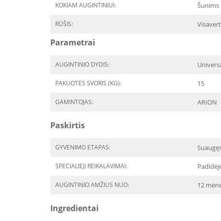
KOKIAM AUGINTINIUI:
Šunims
RŪŠIS:
Visavert
Parametrai
AUGINTINIO DYDIS:
Univers
PAKUOTĖS SVORIS (KG):
15
GAMINTOJAS:
ARION
Paskirtis
GYVENIMO ETAPAS:
Suaugę
SPECIALIEJI REIKALAVIMAI:
Padidėj
AUGINTINIO AMŽIUS NUO:
12 mėne
Ingredientai