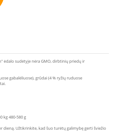
mmend
n" ėdalo sudėtyje nėra GMO, dirbtinių priedų ir
duose gabalėliuose), grūdai (4 % ryžių ruduose
tai.
80 kg 480-580 g
r dieną. Užtikrinkite, kad šuo turėtų galimybę gerti šviežio