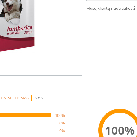
Mūsų klientų nuotraukos
Ž
1 ATSILIEPIMAS
5 z 5
100%
0%
100%
0%