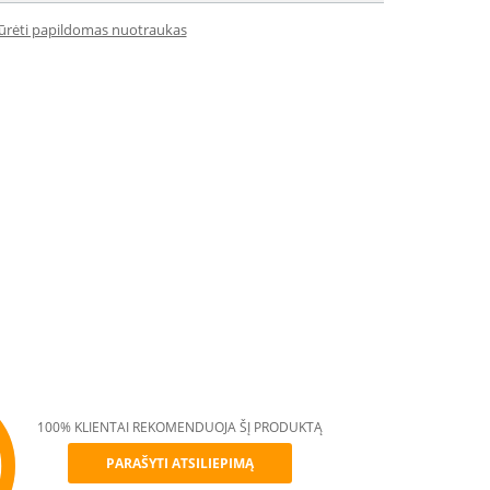
iūrėti papildomas nuotraukas
100% KLIENTAI REKOMENDUOJA ŠĮ PRODUKTĄ
PARAŠYTI ATSILIEPIMĄ