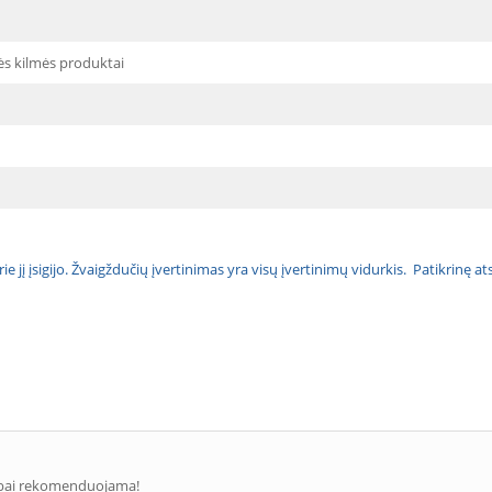
ės kilmės produktai
urie jį įsigijo. Žvaigždučių įvertinimas yra visų įvertinimų vidurkis. Patikrinę 
Labai rekomenduojama!