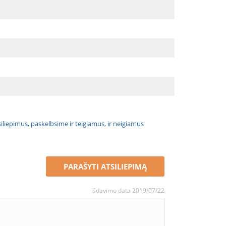
atsiliepimus, paskelbsime ir teigiamus, ir neigiamus
PARAŠYTI ATSILIEPIMĄ
išdavimo data 2019/07/22