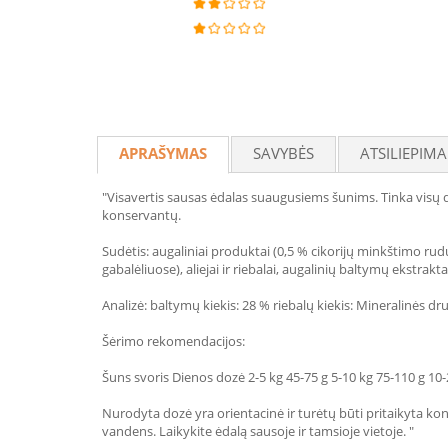
APRAŠYMAS
SAVYBĖS
ATSILIEPIMA
"Visavertis sausas ėdalas suaugusiems šunims. Tinka visų d
konservantų.
Sudėtis: augaliniai produktai (0,5 % cikorijų minkštimo ru
gabalėliuose), aliejai ir riebalai, augalinių baltymų ekstrakta
Analizė: baltymų kiekis: 28 % riebalų kiekis: Mineralinės dru
Šėrimo rekomendacijos:
Šuns svoris Dienos dozė 2-5 kg 45-75 g 5-10 kg 75-110 g 10-
Nurodyta dozė yra orientacinė ir turėtų būti pritaikyta konk
vandens. Laikykite ėdalą sausoje ir tamsioje vietoje. "