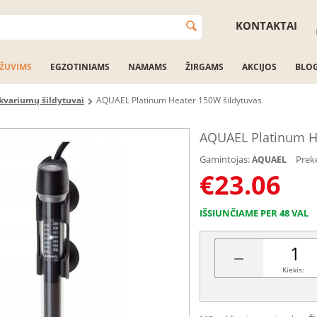
KONTAKTAI
ŽUVIMS
EGZOTINIAMS
NAMAMS
ŽIRGAMS
AKCIJOS
BLO
kvariumų šildytuvai
AQUAEL Platinum Heater 150W šildytuvas
AQUAEL Platinum He
Gamintojas:
Prek
AQUAEL
€
23.06
IŠSIUNČIAME PER 48 VAL
−
Kiekis: