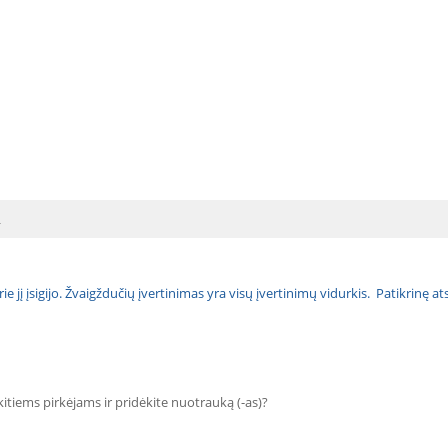
L
urie jį įsigijo. Žvaigždučių įvertinimas yra visų įvertinimų vidurkis. Patikrinę 
 kitiems pirkėjams ir pridėkite nuotrauką (-as)?