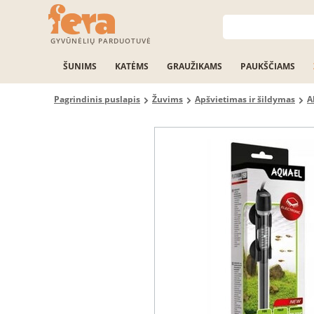
GYVŪNĖLIŲ PARDUOTUVĖ
ŠUNIMS
KATĖMS
GRAUŽIKAMS
PAUKŠČIAMS
Pagrindinis puslapis
Žuvims
Apšvietimas ir šildymas
A