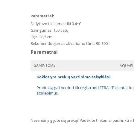
Parametrai:
Šildytuvo tikslumas: iki 0,4*C
Galingumas: 150 vatų
Ilgis: 28,5 cm
Rekomenduojamas akvariumo tūris: 90-100 l
Parametrai
GAMINTOJAS:
AQUAE
Kokios yra prekių vertinimo taisyklės?
Produktą gali vertinti tik registruoti FERA.LT klientai, k
atsiliepimus.
Neseniai įsigijote šią prekę? Padėkite tinkamai pasirinkti ir