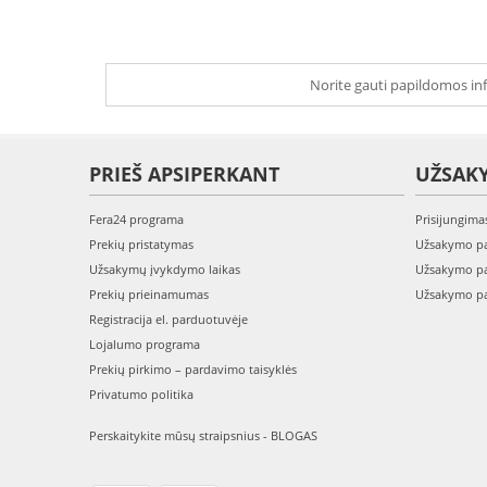
Norite gauti papildomos inf
PRIEŠ APSIPERKANT
UŽSAK
Fera24 programa
Prisijungima
Prekių pristatymas
Užsakymo pa
Užsakymų įvykdymo laikas
Užsakymo pa
Prekių prieinamumas
Užsakymo pa
Registracija el. parduotuvėje
Lojalumo programa
Prekių pirkimo – pardavimo taisyklės
Privatumo politika
Perskaitykite mūsų straipsnius - BLOGAS