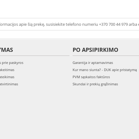
ormacijos apie šią prekę, susisiekite telefono numeriu +370 700 44 979 arba 
YMAS
PO APSIPIRKIMO
s prie paskyros
Garantija ir aptarnavimas
keitimas
Kur mano siunta? - DUK apie pristatymą
teikimas
PVM sąskaitos faktūros
tvirtinimas
Skundai ir prekių grąžinimas