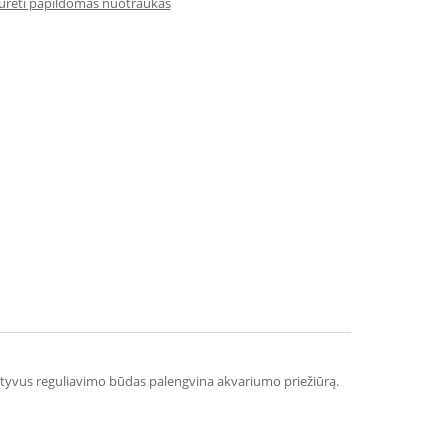
iūrėti papildomas nuotraukas
uityvus reguliavimo būdas palengvina akvariumo priežiūrą.