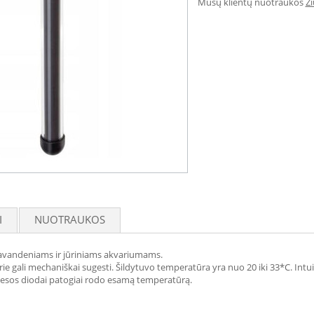
Mūsų klientų nuotraukos
Ž
I
NUOTRAUKOS
ėlavandeniams ir jūriniams akvariumams.
ie gali mechaniškai sugesti. Šildytuvo temperatūra yra nuo 20 iki 33*C. Int
viesos diodai patogiai rodo esamą temperatūrą.