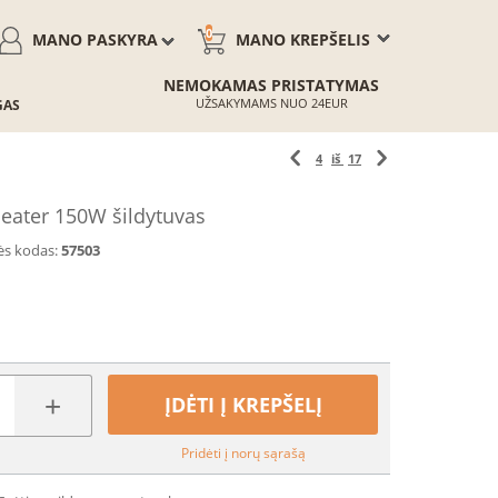
0
MANO PASKYRA
MANO KREPŠELIS
NEMOKAMAS PRISTATYMAS
UŽSAKYMAMS NUO 24EUR
GAS
4
iš
17
ater 150W šildytuvas
ės kodas:
57503
+
ĮDĖTI Į KREPŠELĮ
Pridėti į norų sąrašą