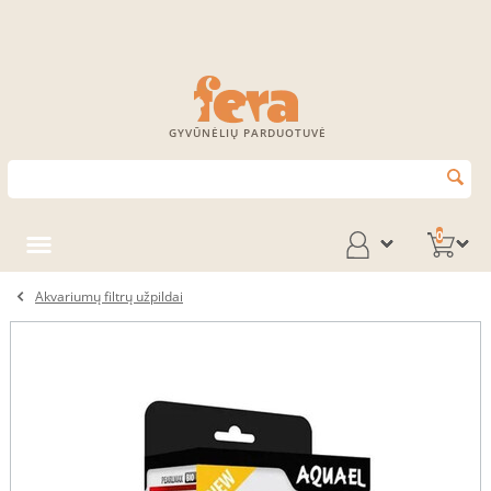
GYVŪNĖLIŲ PARDUOTUVĖ
0
Akvariumų filtrų užpildai