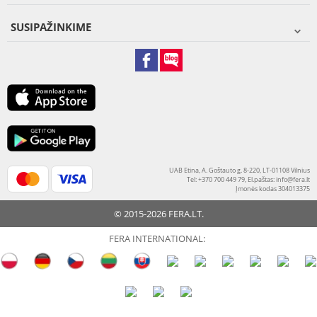
SUSIPAŽINKIME
UAB Etina, A. Goštauto g. 8-220, LT-01108 Vilnius
Tel: +370 700 449 79, El.paštas:
info@fera.lt
Įmonės kodas 304013375
© 2015-2026 FERA.LT.
FERA INTERNATIONAL: