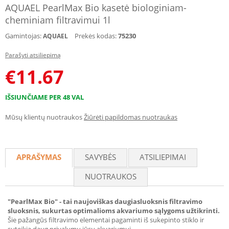
AQUAEL PearlMax Bio kasetė biologiniam-
cheminiam filtravimui 1l
Gamintojas:
Prekės kodas:
75230
AQUAEL
Parašyti atsiliepimą
€
11.67
IŠSIUNČIAME PER 48 VAL
Mūsų klientų nuotraukos
Žiūrėti papildomas nuotraukas
APRAŠYMAS
SAVYBĖS
ATSILIEPIMAI
NUOTRAUKOS
"PearlMax Bio" - tai naujoviškas daugiasluoksnis filtravimo
sluoksnis, sukurtas optimalioms akvariumo sąlygoms užtikrinti.
Šie pažangūs filtravimo elementai pagaminti iš sukepinto stiklo ir