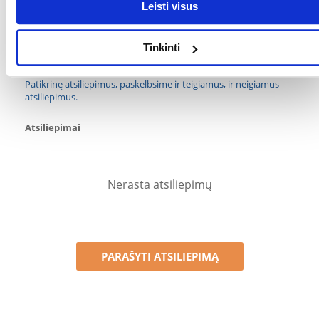
GAMINTOJAS:
AQUAEL
Leisti visus
Kokios yra prekių vertinimo taisyklės?
Tinkinti
Produktą gali vertinti tik registruoti FERA.LT klientai, kurie jį
įsigijo. Žvaigždučių įvertinimas yra visų įvertinimų vidurkis.
Patikrinę atsiliepimus, paskelbsime ir teigiamus, ir neigiamus
atsiliepimus.
Atsiliepimai
Nerasta atsiliepimų
PARAŠYTI ATSILIEPIMĄ