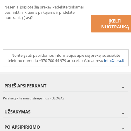
Neseniai įsigijote šią prekę? Padėkite tinkamai
pasirinkti ir kitiems pirkėjams ir pridėkite
nuotrauką (-as)?
ĮKELTI
NUOTRAUKĄ
Norite gauti papildomos informacijos apie šią prekę, susisiekite
telefono numeriu +370 700 44 979 arba el. pašto adresu
info@fera.lt
PRIEŠ APSIPERKANT
Perskaitykite mūsų straipsnius - BLOGAS
UŽSAKYMAS
PO APSIPIRKIMO