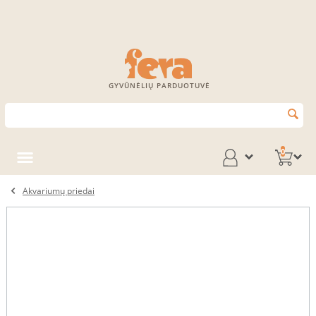
GYVŪNĖLIŲ PARDUOTUVĖ
0
Akvariumų priedai