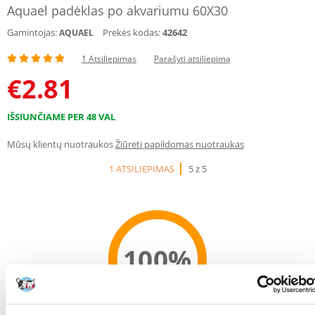
Aquael padėklas po akvariumu 60X30
Gamintojas:
Prekės kodas:
42642
AQUAEL
1 Atsiliepimas
Parašyti atsiliepimą
€
2.81
IŠSIUNČIAME PER 48 VAL
Mūsų klientų nuotraukos
Žiūrėti papildomas nuotraukas
1 ATSILIEPIMAS
5 z 5
100%