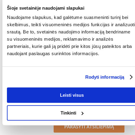
100% KLIENTAI REKOMENDUOJA ŠĮ PRODUKTĄ
Šioje svetainėje naudojami slapukai
PARAŠYTI ATSILIEPIMĄ
Naudojame slapukus, kad galėtume suasmeninti turinį bei
Recommend
skelbimus, teikti visuomeninės medijos funkcijas ir analizuoti
srautą. Be to, svetainės naudojimo informaciją bendriname
SAVYBĖS
ATSILIEPIMAI
NUOTRAUKOS
su visuomeninės medijos, reklamavimo ir analizės
partneriais, kurie gali ją pridėti prie kitos jūsų pateiktos arba
Parametrai
naudojant paslaugas surinktos informacijos.
GAMINTOJAS:
AQUAEL
Kokios yra prekių vertinimo taisyklės?
Rodyti informaciją
Produktą gali vertinti tik registruoti FERA.LT klientai, kurie jį
įsigijo. Žvaigždučių įvertinimas yra visų įvertinimų vidurkis.
Leisti visus
Patikrinę atsiliepimus, paskelbsime ir teigiamus, ir neigiamus
atsiliepimus.
Tinkinti
Atsiliepimai
PARAŠYTI ATSILIEPIMĄ