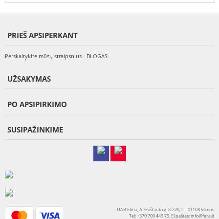
PRIEŠ APSIPERKANT
Perskaitykite mūsų straipsnius - BLOGAS
UŽSAKYMAS
PO APSIPIRKIMO
SUSIPAŽINKIME
UAB Etina, A. Goštauto g. 8-220, LT-01108 Vilnius
Tel: +370 700 449 79, El.paštas:
info@fera.lt