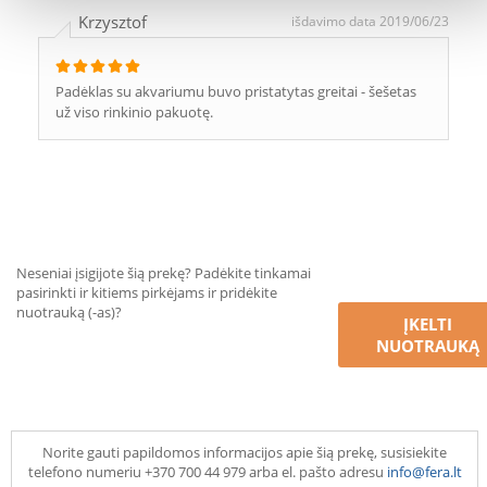
Krzysztof
išdavimo data 2019/06/23
Padėklas su akvariumu buvo pristatytas greitai - šešetas
už viso rinkinio pakuotę.
Neseniai įsigijote šią prekę? Padėkite tinkamai
pasirinkti ir kitiems pirkėjams ir pridėkite
nuotrauką (-as)?
ĮKELTI
NUOTRAUKĄ
Norite gauti papildomos informacijos apie šią prekę, susisiekite
telefono numeriu +370 700 44 979 arba el. pašto adresu
info@fera.lt