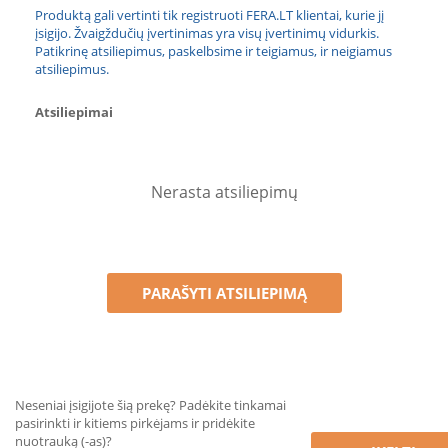
Produktą gali vertinti tik registruoti FERA.LT klientai, kurie jį
įsigijo. Žvaigždučių įvertinimas yra visų įvertinimų vidurkis.
Patikrinę atsiliepimus, paskelbsime ir teigiamus, ir neigiamus
atsiliepimus.
Atsiliepimai
Nerasta atsiliepimų
PARAŠYTI ATSILIEPIMĄ
Neseniai įsigijote šią prekę? Padėkite tinkamai
pasirinkti ir kitiems pirkėjams ir pridėkite
nuotrauką (-as)?