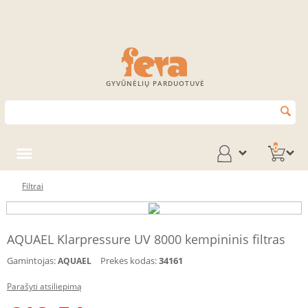
GYVŪNĖLIŲ PARDUOTUVĖ
0
Filtrai
AQUAEL Klarpressure UV 8000 kempininis filtras
Gamintojas:
Prekės kodas:
34161
AQUAEL
Parašyti atsiliepimą