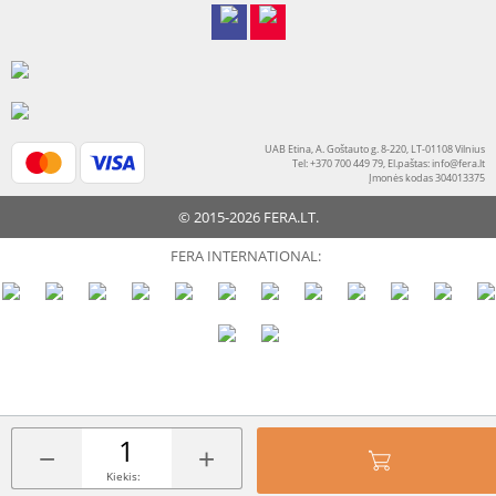
UAB Etina, A. Goštauto g. 8-220, LT-01108 Vilnius
Tel: +370 700 449 79, El.paštas:
info@fera.lt
Įmonės kodas 304013375
© 2015-2026 FERA.LT.
FERA INTERNATIONAL:
−
+
Kiekis: