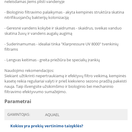
neleisdamas jiems plisti vandenyje
- Biologinio filtravimo palaikymas - akyta kempinės struktūra skatina
nitrifikuojančių bakterijų kolonizaciją
- Geresnė vandens kokybė ir skaidrumas - skaidrus, sveikas vanduo
skatina žuvų ir vandens augalų augimą
- Suderinamumas - idealiai tinka "Klarpressure UV 8000" tvenkinių
filtrams
- Lengvas keitimas - greita priežiūra be specialių įrankių
Naudojimo rekomendacijos:
Siekiant užtikrinti nepertraukiamą ir efektyvų filtro veikimą, kempinės
kasetę reikia reguliariai valyti ir prieš kiekvieno sezono pradžią pakeisti
nauja. Taip išvengsite užsikimšimo ir biologinio bei mechaninio
filtravimo efektyvumo sumažėjimo.
Parametrai
GAMINTOJAS:
AQUAEL
Kokios yra prekių vertinimo taisyklės?