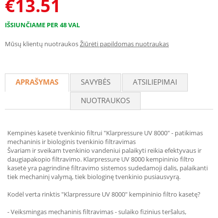
€
13.51
IŠSIUNČIAME PER 48 VAL
Mūsų klientų nuotraukos
Žiūrėti papildomas nuotraukas
APRAŠYMAS
SAVYBĖS
ATSILIEPIMAI
NUOTRAUKOS
Kempinės kasetė tvenkinio filtrui "Klarpressure UV 8000" - patikimas
mechaninis ir biologinis tvenkinio filtravimas
Švariam ir sveikam tvenkinio vandeniui palaikyti reikia efektyvaus ir
daugiapakopio filtravimo. Klarpressure UV 8000 kempininio filtro
kasetė yra pagrindinė filtravimo sistemos sudedamoji dalis, palaikanti
tiek mechaninį valymą, tiek biologinę tvenkinio pusiausvyrą.
Kodėl verta rinktis "Klarpressure UV 8000" kempininio filtro kasetę?
- Veiksmingas mechaninis filtravimas - sulaiko fizinius teršalus,