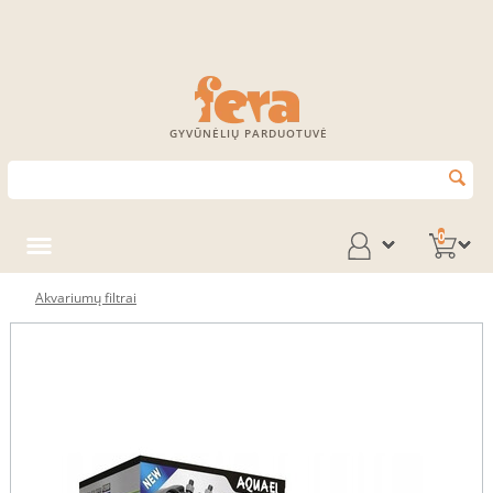
GYVŪNĖLIŲ PARDUOTUVĖ
0
Akvariumų filtrai