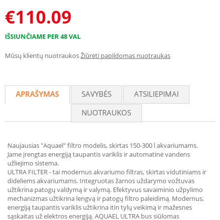
€
110.09
IŠSIUNČIAME PER 48 VAL
Mūsų klientų nuotraukos
Žiūrėti papildomas nuotraukas
APRAŠYMAS
SAVYBĖS
ATSILIEPIMAI
NUOTRAUKOS
Naujausias "Aquael" filtro modelis, skirtas 150-300 l akvariumams.
Jame įrengtas energiją taupantis variklis ir automatinė vandens
užliejimo sistema.
ULTRA FILTER - tai modernus akvariumo filtras, skirtas vidutiniams ir
dideliems akvariumams. Integruotas žarnos uždarymo vožtuvas
užtikrina patogų valdymą ir valymą. Efektyvus savaiminio užpylimo
mechanizmas užtikrina lengvą ir patogų filtro paleidimą. Modernus,
energiją taupantis variklis užtikrina itin tylų veikimą ir mažesnes
sąskaitas už elektros energiją. AQUAEL ULTRA bus siūlomas