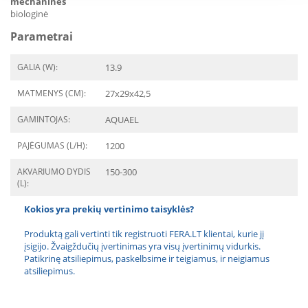
mechaninės
biologinė
Parametrai
GALIA (W):
13.9
MATMENYS (CM):
27x29x42,5
GAMINTOJAS:
AQUAEL
PAJĖGUMAS (L/H):
1200
AKVARIUMO DYDIS
150-300
(L):
Kokios yra prekių vertinimo taisyklės?
Produktą gali vertinti tik registruoti FERA.LT klientai, kurie jį
įsigijo. Žvaigždučių įvertinimas yra visų įvertinimų vidurkis.
Patikrinę atsiliepimus, paskelbsime ir teigiamus, ir neigiamus
atsiliepimus.