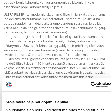
patraukliomis kainomis, konkurencingomis su kitomis rinkoje
esančiomis populiariomis filtrų linijomis.
ULTRA FILTER - tai modernių akvariumo filtrų linija, skirta vidutiniams
ir dideliems akvariumams. Dėl patentuotų sprendimų jie užtikrina
patogų naudojimą ir idealų akvariumo vandens švarumą. Jie puikiai
veikia bet kokio tipo gėlo vandens akvariumuose (bendruose, augalų,
natūraliuose, biotopiniuose akvariumuose).
Patogus naudojimas - dėl didelio filtrų kasečių skaičiaus ir sumanios
filtro konstrukcijos jo nereikia dažnai valyti. Integruotas žarnos
uždarymo vožtuvas užtikrina patogų valdymą ir priežiūrą. Efektyvus
savaiminio įsiurbimo mechanizmas (vienu dangtelyje įmontuotos
svirties judesiu) užtikrina lengvą ir patogų filtro paleidimą.
Puikus našumas - greitas vandens srautas per filtrą (iki 1000-1400 l/h)
ir didelė filtro talpa (11-16 l) kartu su aukšta naudojamų filtrų kasečių
kokybe leidžia itin efektyviai filtruoti vandenį net 500 l akvariume. Tai
leidžia sukurti puikias sąlygas akvariumo gyvūnams ir augalams veisti.
Filtre galima naudoti bet kokią filtravimo medžiagą (biologinę,
mechaninę ir cheminę). Našumo reguliavimas suteikia galimybę
lengvai pritaikyti srauto greitį prie bet kokio akvariumo poreikių.
Taupo elektros energiją - modernus, energiją taupantis ULTRA FILTER
variklis užtikrina stabilų vandens srautą per filtravimo terpę ir
mažesnes sąskaitas už elektros energiją. Elektros energijos
Šioje svetainėje naudojami slapukai
suvartojama tik 12,9-14,8 vatų!
Itin tylus veikimas - dėl keraminės amortizuojančios sparnuotės ašies
Naudojame slapukus, kad galėtume suasmeninti turinį bei