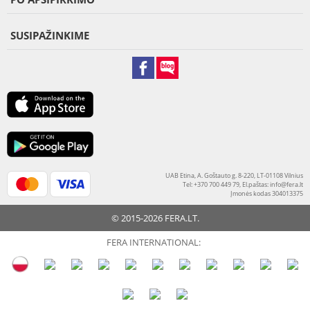
SUSIPAŽINKIME
UAB Etina, A. Goštauto g. 8-220, LT-01108 Vilnius
Tel: +370 700 449 79, El.paštas:
info@fera.lt
Įmonės kodas 304013375
© 2015-2026 FERA.LT.
FERA INTERNATIONAL: