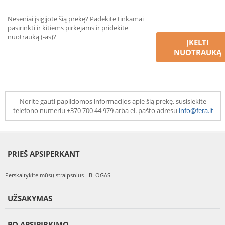
Neseniai įsigijote šią prekę? Padėkite tinkamai
pasirinkti ir kitiems pirkėjams ir pridėkite
nuotrauką (-as)?
ĮKELTI
NUOTRAUKĄ
Norite gauti papildomos informacijos apie šią prekę, susisiekite
telefono numeriu +370 700 44 979 arba el. pašto adresu
info@fera.lt
PRIEŠ APSIPERKANT
Perskaitykite mūsų straipsnius - BLOGAS
UŽSAKYMAS
PO APSIPIRKIMO