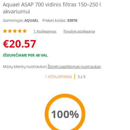
Aquael ASAP 700 vidinis filtras 150–250 l
akvariumui
Gamintojas:
Prekės kodas:
33976
AQUAEL
1 Atsiliepimas
Parašyti atsiliepimą
€
20.57
IŠSIUNČIAME PER 48 VAL
Mūsų klientų nuotraukos
Žiūrėti papildomas nuotraukas
1 ATSILIEPIMAS
5 z 5
100%