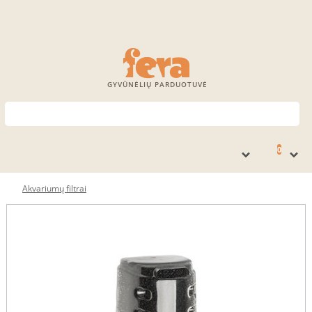
GYVŪNĖLIŲ PARDUOTUVĖ
0
Akvariumų filtrai