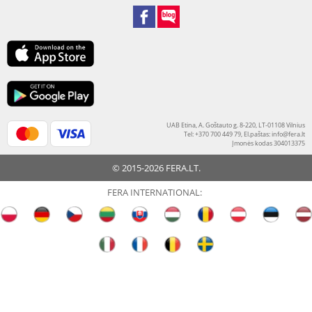
UAB Etina, A. Goštauto g. 8-220, LT-01108 Vilnius
Tel: +370 700 449 79, El.paštas:
info@fera.lt
Įmonės kodas 304013375
© 2015-2026 FERA.LT.
FERA INTERNATIONAL: