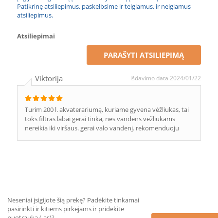
Patikrinę atsiliepimus, paskelbsime ir teigiamus, ir neigiamus
atsiliepimus.
Atsiliepimai
PARAŠYTI ATSILIEPIMĄ
Viktorija
išdavimo data 2024/01/22
Turim 200 l. akvaterariumą, kuriame gyvena vėžliukas, tai
toks filtras labai gerai tinka, nes vandens vėžliukams
nereikia iki viršaus. gerai valo vandenį. rekomenduoju
Neseniai įsigijote šią prekę? Padėkite tinkamai
pasirinkti ir kitiems pirkėjams ir pridėkite
nuotrauką (-as)?