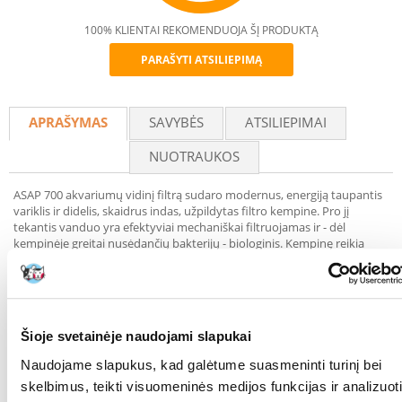
100% KLIENTAI REKOMENDUOJA ŠĮ PRODUKTĄ
PARAŠYTI ATSILIEPIMĄ
Recommend
APRAŠYMAS
SAVYBĖS
ATSILIEPIMAI
NUOTRAUKOS
ASAP 700 akvariumų vidinį filtrą sudaro modernus, energiją taupantis
variklis ir didelis, skaidrus indas, užpildytas filtro kempine. Pro jį
tekantis vanduo yra efektyviai mechaniškai filtruojamas ir - dėl
kempinėje greitai nusėdančių bakterijų - biologinis. Kempinę reikia
reguliariai skalauti, o jei ji yra nusidėvėjusi, ją reikia pakeisti.
Energijos suvartojimas: 6,8 W
Našumas: 650 l / h
Rekomenduojamas akvariumo dydis: 100–250 L.
Šioje svetainėje naudojami slapukai
Garantija: 2 metai
Naudojame slapukus, kad galėtume suasmeninti turinį bei
Šios serijos filtrai taip pat tinka akvaterariumams, nes jie gali veikti net
skelbimus, teikti visuomeninės medijos funkcijas ir analizuoti
5 cm gylyje. Jie veiksmingai aprūpina akvariumo vandenį deguonimi,