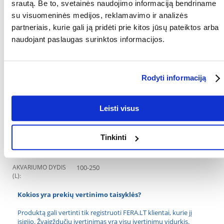
sukeldami intensyvų jo paviršiaus judėjimą.
srautą. Be to, svetainės naudojimo informaciją bendriname
su visuomeninės medijos, reklamavimo ir analizės
RŪŠIS:
Vidinis
partneriais, kurie gali ją pridėti prie kitos jūsų pateiktos arba
Parametrai
naudojant paslaugas surinktos informacijos.
FILTRAVIMO
Kempinė
MEDŽIAGA:
Rodyti informaciją
GALIA (W):
6.8
GARANTIJOS
2 metai
Leisti visus
LAIKOTARPIS:
GAMINTOJAS:
AQUAEL
Tinkinti
PAJĖGUMAS (L/H):
650
AKVARIUMO DYDIS
100-250
(L):
Kokios yra prekių vertinimo taisyklės?
Produktą gali vertinti tik registruoti FERA.LT klientai, kurie jį
įsigijo. Žvaigždučių įvertinimas yra visų įvertinimų vidurkis.