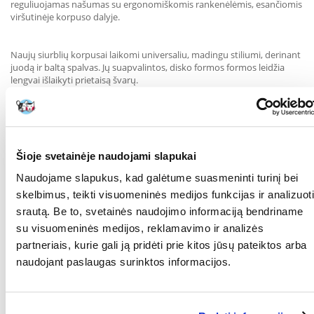
reguliuojamas našumas su ergonomiškomis rankenėlėmis, esančiomis
viršutinėje korpuso dalyje.
Naujų siurblių korpusai laikomi universaliu, madingu stiliumi, derinant
juodą ir baltą spalvas. Jų suapvalintos, disko formos formos leidžia
lengvai išlaikyti prietaisą švarų.
OXYBOOST PLUS aeratoriai buvo pagaminti labai atsargiai, naudojant
šiuolaikines gamybos technologijas. Verta pabrėžti, kad tai yra keli
rinkoje esantys diafragminiai siurbliai - jie yra pagaminti Europos
Sąjungoje (lenkiškas produktas, visiškai pagamintas AQUAEL
Šioje svetainėje naudojami slapukai
gamykloje Suvalkuose). Tai garantuoja visišką priedų (membranų,
Naudojame slapukus, kad galėtume suasmeninti turinį bei
stūmoklių) prieinamumą.
skelbimus, teikti visuomeninės medijos funkcijas ir analizuoti
srautą. Be to, svetainės naudojimo informaciją bendriname
OXYBOOST PLUS yra efektyvus ir tuo pačiu metu sunaudoja minimalų
su visuomeninės medijos, reklamavimo ir analizės
energijos kiekį (2,2 - 2,5 W). Todėl jie idealiai tinka nepertraukiamam
darbui kaip aeraciniai prietaisai (rekomenduojame juos derinti su ypač
partneriais, kurie gali ją pridėti prie kitos jūsų pateiktos arba
dekoratyviais šviečiančiais AQUAEL AIR LIGHTS aeracijos purkštukais),
naudojant paslaugas surinktos informacijos.
tradiciniams kempinių ir žvyro filtrams vairuoti. Jie gali būti naudojami
net jūriniuose rezervuaruose šerti paprastus vamzdinius skimerius.
Parametrai