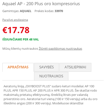
Aquael AP - 200 Plus oro kompresorius
Gamintojas:
Prekės kodas:
33970
AQUAEL
Parašyti atsiliepimą
€
17.78
IŠSIUNČIAME PER 48 VAL
Mūsų klientų nuotraukos
Žiūrėti papildomas nuotraukas
APRAŠYMAS
SAVYBĖS
ATSILIEPIMAI
NUOTRAUKOS
Aeratorių liniją „OXYBOOST PLUS“ sudaro keturi modeliai: AP 100
PLUS, APR 150 PLUS, AP 200 PLUS ir APR 300 PLUS. Šie skaičiai rodo
maksimalų prietaisų efektyvumą, išreikštą litrais per valandą
priverstinio oro. Aeratoriai turi vieną (100 ir 150 versijų) arba du oro
išleidimo angas (200 ir 300 versijų). Modeliuose sklandžiai