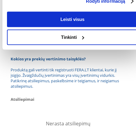
Rodyti informaciją
GALIA (W):
2.5
GARANTIJOS
2 metai
Leisti visus
LAIKOTARPIS:
GAMINTOJAS:
AQUAEL
Tinkinti
PAJĖGUMAS (L/H):
200
Kokios yra prekių vertinimo taisyklės?
Produktą gali vertinti tik registruoti FERA.LT klientai, kurie jį
įsigijo. Žvaigždučių įvertinimas yra visų įvertinimų vidurkis.
Patikrinę atsiliepimus, paskelbsime ir teigiamus, ir neigiamus
atsiliepimus.
Atsiliepimai
Nerasta atsiliepimų