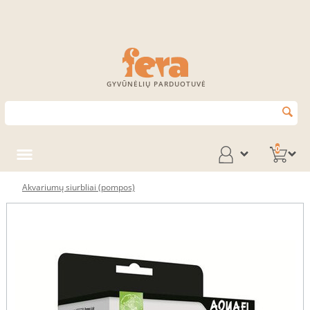
GYVŪNĖLIŲ PARDUOTUVĖ
0
Akvariumų siurbliai (pompos)