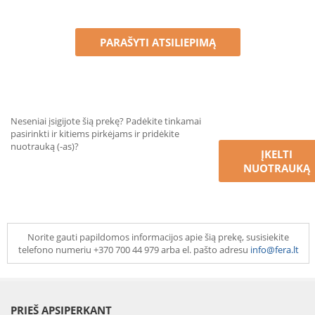
PARAŠYTI ATSILIEPIMĄ
Neseniai įsigijote šią prekę? Padėkite tinkamai
pasirinkti ir kitiems pirkėjams ir pridėkite
nuotrauką (-as)?
ĮKELTI
NUOTRAUKĄ
Norite gauti papildomos informacijos apie šią prekę, susisiekite
telefono numeriu +370 700 44 979 arba el. pašto adresu
info@fera.lt
PRIEŠ APSIPERKANT