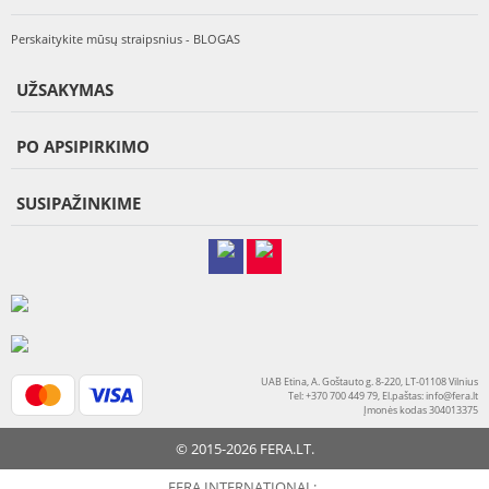
Perskaitykite mūsų straipsnius - BLOGAS
UŽSAKYMAS
PO APSIPIRKIMO
SUSIPAŽINKIME
UAB Etina, A. Goštauto g. 8-220, LT-01108 Vilnius
Tel: +370 700 449 79, El.paštas:
info@fera.lt
Įmonės kodas 304013375
© 2015-2026 FERA.LT.
FERA INTERNATIONAL: