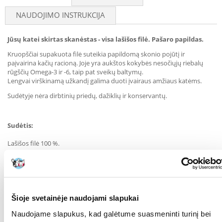
NAUDOJIMO INSTRUKCIJA
Jūsų katei skirtas skanėstas - visa lašišos filė. Pašaro papildas.
Kruopščiai supakuota filė suteikia papildomą skonio pojūtį ir
paįvairina kačių racioną. Joje yra aukštos kokybės nesočiųjų riebalų
rūgščių Omega-3 ir -6, taip pat sveikų baltymų.
Lengvai virškinamą užkandį galima duoti įvairaus amžiaus katėms.
Sudėtyje nėra dirbtinių priedų, dažiklių ir konservantų.
Sudėtis:
Lašišos filė 100 %.
Analitinės sudėdamosios dalys.
Šioje svetainėje naudojami slapukai
baltymai 31 %, žali pluoštai 0,1 %, žali riebalai 4 %, žali pelenai 2 %,
drėgmė 66 %.
Naudojame slapukus, kad galėtume suasmeninti turinį bei