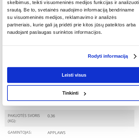
skelbimus, teikti visuomeninės medijos funkcijas ir analizuoti
srautą. Be to, svetainės naudojimo informaciją bendriname
Tinkamo naudojimo instrukcija:
su visuomeninės medijos, reklamavimo ir analizės
Kaip papildomas ėdalas, jis neturi sudaryti jūsų katės mitybos
partneriais, kurie gali ją pridėti prie kitos jūsų pateiktos arba
pagrindo, o tik papildyti visavertį maistą.
naudojant paslaugas surinktos informacijos.
Patiekite tarp pagrindinių valgymų, kaip užkandį, atlygį ar paskatinimą.
Atidarius laikykite šaldytuve.
Užtikrinkite, kad jūsų katė turėtų prieigą prie šviežio geriamojo
vandens.
Rodyti informaciją
KOKIAM
Katėms
AUGINTINIUI:
Leisti visus
GAMINTOJAS:
Applaws, Didžioji Britanija
RŪŠIS:
Pašaro papildas
Tinkinti
Parametrai
PAKUOTĖS SVORIS
0.36
(KG):
GAMINTOJAS:
APPLAWS