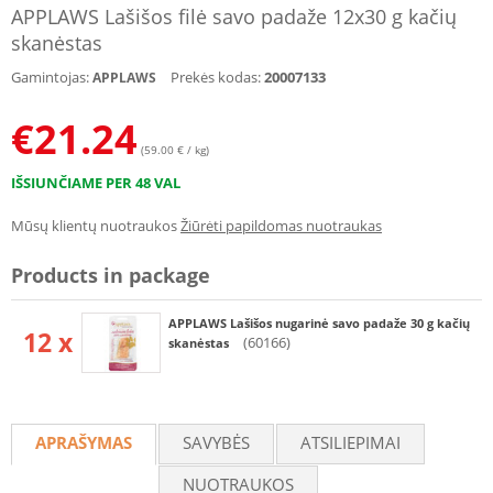
APPLAWS Lašišos filė savo padaže 12x30 g kačių
skanėstas
Gamintojas:
Prekės kodas:
20007133
APPLAWS
€
21.24
(59.00 € / kg)
IŠSIUNČIAME PER 48 VAL
Mūsų klientų nuotraukos
Žiūrėti papildomas nuotraukas
Products in package
APPLAWS Lašišos nugarinė savo padaže 30 g kačių
12 x
(60166)
skanėstas
APRAŠYMAS
SAVYBĖS
ATSILIEPIMAI
NUOTRAUKOS