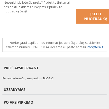
Neseniai įsigijote šią prekę? Padėkite tinkamai
pasirinkti ir kitiems pirkėjams ir pridėkite
nuotrauką (-as)?
ĮKELTI
NUOTRAUKĄ
Norite gauti papildomos informacijos apie šią prekę, susisiekite
telefono numeriu +370 700 44 979 arba el. pašto adresu
info@fera.lt
PRIEŠ APSIPERKANT
Perskaitykite mūsų straipsnius - BLOGAS
UŽSAKYMAS
PO APSIPIRKIMO