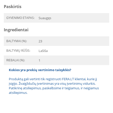
Paskirtis
GYVENIMO ETAPAS:
Suaugęs
Ingredientai
BALTYMAI (%):
23
BALTYMŲ RŪŠIS:
Lašiša
RIEBALAI (%):
1
Kokios yra prekių vertinimo taisyklės?
Produktą gali vertinti tik registruoti FERA.LT klientai, kurie jį
įsigijo. Žvaigždučių įvertinimas yra visų įvertinimų vidurkis.
Patikrinę atsiliepimus, paskelbsime ir teigiamus, ir neigiamus
atsiliepimus.