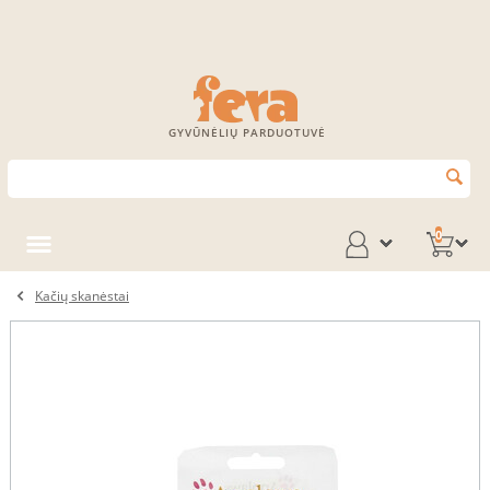
GYVŪNĖLIŲ PARDUOTUVĖ
0
Kačių skanėstai