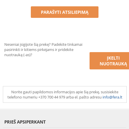
PARAŠYTI ATSILIEPIMĄ
Neseniai įsigijote šią prekę? Padėkite tinkamai
pasirinkti ir kitiems pirkėjams ir pridėkite
nuotrauką (-as)?
ĮKELTI
NUOTRAUKĄ
Norite gauti papildomos informacijos apie šią prekę, susisiekite
telefono numeriu +370 700 44 979 arba el. pašto adresu
info@fera.lt
PRIEŠ APSIPERKANT