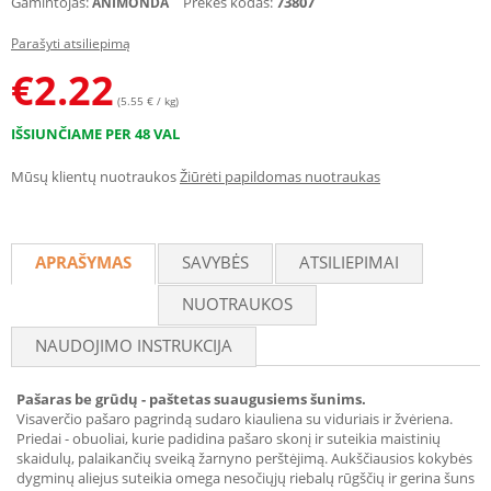
Gamintojas:
Prekės kodas:
73807
ANIMONDA
Parašyti atsiliepimą
€
2.22
(5.55 € / kg)
IŠSIUNČIAME PER 48 VAL
Mūsų klientų nuotraukos
Žiūrėti papildomas nuotraukas
APRAŠYMAS
SAVYBĖS
ATSILIEPIMAI
NUOTRAUKOS
NAUDOJIMO INSTRUKCIJA
Pašaras be grūdų - paštetas suaugusiems šunims.
Visaverčio pašaro pagrindą sudaro kiauliena su viduriais ir žvėriena.
Priedai - obuoliai, kurie padidina pašaro skonį ir suteikia maistinių
skaidulų, palaikančių sveiką žarnyno perštėjimą. Aukščiausios kokybės
dygminų aliejus suteikia omega nesočiųjų riebalų rūgščių ir gerina šuns