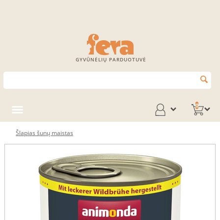
GYVŪNĖLIŲ PARDUOTUVĖ
0
Šlapias šunų maistas