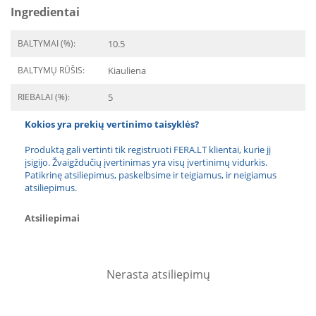
Ingredientai
BALTYMAI (%):
10.5
BALTYMŲ RŪŠIS:
Kiauliena
RIEBALAI (%):
5
Kokios yra prekių vertinimo taisyklės?
Produktą gali vertinti tik registruoti FERA.LT klientai, kurie jį
įsigijo. Žvaigždučių įvertinimas yra visų įvertinimų vidurkis.
Patikrinę atsiliepimus, paskelbsime ir teigiamus, ir neigiamus
atsiliepimus.
Atsiliepimai
Nerasta atsiliepimų