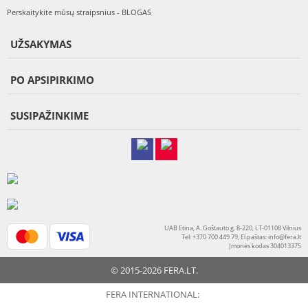
Perskaitykite mūsų straipsnius - BLOGAS
UŽSAKYMAS
PO APSIPIRKIMO
SUSIPAŽINKIME
UAB Etina, A. Goštauto g. 8-220, LT-01108 Vilnius
Tel: +370 700 449 79, El.paštas:
info@fera.lt
Įmonės kodas 304013375
© 2015-2026 FERA.LT.
FERA INTERNATIONAL: