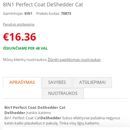
8IN1 Perfect Coat DeShedder Cat
Gamintojas:
Prekės kodas:
70873
8IN1
Parašyti atsiliepimą
€
16.36
IŠSIUNČIAME PER 48 VAL
Mūsų klientų nuotraukos
Žiūrėti papildomas nuotraukas
APRAŠYMAS
SAVYBĖS
ATSILIEPIMAI
NUOTRAUKOS
8in1 Perfect Coat DeShedder Cat
DeShedder
įrankis katėms
8in1 Perfect Coat Cat
DeShedder
šukos efektyviai pašalina negyvus
katės kailio plaukelius ir pakulą. Tinka visų ilgių kailiams.