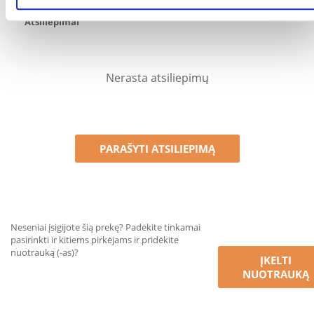
Atsiliepimai
Nerasta atsiliepimų
PARAŠYTI ATSILIEPIMĄ
Neseniai įsigijote šią prekę? Padėkite tinkamai
pasirinkti ir kitiems pirkėjams ir pridėkite
nuotrauką (-as)?
ĮKELTI
NUOTRAUKĄ