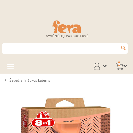
GYVŪNĖLIŲ PARDUOTUVĖ
0
Šepečiai ir šukos katėms