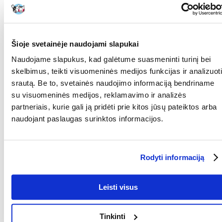
"8in1 Perfect Coat" - tai patogios ir gerai prigludusios šukos apatiniam
kailiui iššukuoti, kurios veiksmingai pašalina negyvus plaukus iki pat
apatinio kailio. Įrankis nekarpo ir neperplėšia katės kailio*, o tik leidžia
iššukuoti išlindusį apatinį kailį. Reguliarus šukavimas šukomis skatina
sveiką ir blizgantį kailį ir iki 90 % sumažina jo slinkimą.
Šioje svetainėje naudojami slapukai
*žr. naudojimo instrukciją
Naudojame slapukus, kad galėtume suasmeninti turinį bei
Geležtės ilgis: 46 mm
skelbimus, teikti visuomeninės medijos funkcijas ir analizuoti
srautą. Be to, svetainės naudojimo informaciją bendriname
Parametrai
su visuomeninės medijos, reklamavimo ir analizės
GAMINTOJAS:
8IN1
partneriais, kurie gali ją pridėti prie kitos jūsų pateiktos arba
naudojant paslaugas surinktos informacijos.
Paskirtis
PASKIRTIS:
Katei
Rodyti informaciją
Kokios yra prekių vertinimo taisyklės?
Leisti visus
Produktą gali vertinti tik registruoti FERA.LT klientai, kurie jį
įsigijo. Žvaigždučių įvertinimas yra visų įvertinimų vidurkis.
Patikrinę atsiliepimus, paskelbsime ir teigiamus, ir neigiamus
atsiliepimus.
Tinkinti