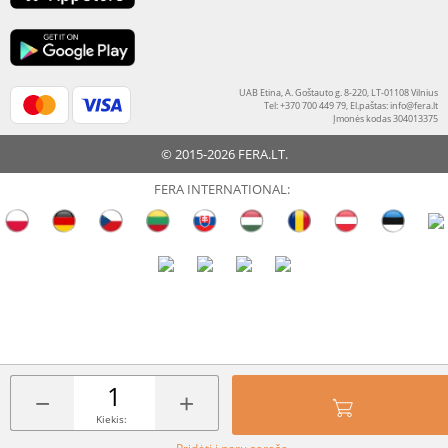
UAB Etina, A. Goštauto g. 8-220, LT-01108 Vilnius
Tel: +370 700 449 79, El.paštas:
info@fera.lt
Įmonės kodas 304013375
© 2015-2026 FERA.LT.
FERA INTERNATIONAL:
−
+
Kiekis: